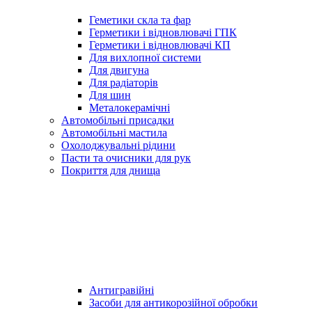
Геметики скла та фар
Герметики і відновлювачі ГПК
Герметики і відновлювачі КП
Для вихлопної системи
Для двигуна
Для радіаторів
Для шин
Металокерамічні
Автомобільні присадки
Автомобільні мастила
Охолоджувальні рідини
Пасти та очисники для рук
Покриття для днища
Антигравійні
Засоби для антикорозійної обробки