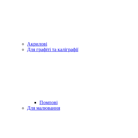
Акрилові
Для графіті та каліграфії
Помпові
Для малювання