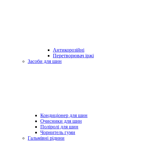
Антикорозійні
Перетворювач іржі
Засоби для шин
Кондиціонер для шин
Очисники для шин
Поліролі для шин
Чорнитель гуми
Гальмівні рідини