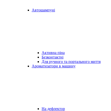
Автошампуні
Активна піна
Безконтактні
Для ручного та портального миття
Ароматизатори в машину
На дефлектор