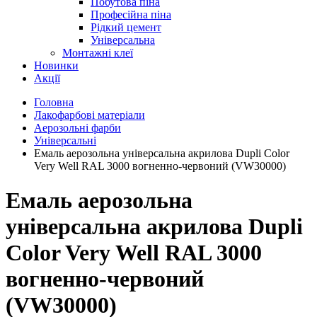
Побутова піна
Професійна піна
Рідкий цемент
Універсальна
Монтажні клеї
Новинки
Акції
Головна
Лакофарбові матеріали
Аерозольні фарби
Універсальні
Емаль аерозольна універсальна акрилова Dupli Color
Very Well RAL 3000 вогненно-червоний (VW30000)
Емаль аерозольна
універсальна акрилова Dupli
Color Very Well RAL 3000
вогненно-червоний
(VW30000)