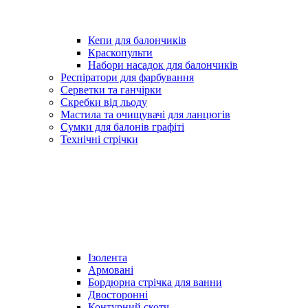
Кепи для балончиків
Краскопульти
Набори насадок для балончиків
Респіратори для фарбування
Серветки та ганчірки
Скребки від льоду
Мастила та очищувачі для ланцюгів
Сумки для балонів графіті
Технічні стрічки
Ізолента
Армовані
Бордюрна стрічка для ванни
Двосторонні
Контурний скотч