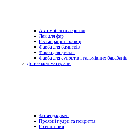
Автомобільні аерозолі
Лак для фар
Реставраційні олівці
Фарба для бамперів
Фарба для дисків
Фарба для супортів і гальмівних барабанів
Допоміжні матеріали
Затверджувачі
Проявні пудри та покриття
Розчинники