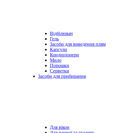
Відбілювач
Гель
Засоби для виведення плям
Капсули
Кондиціонери
Мило
Порошки
Серветки
Засоби для прибирання
Для вікон
Для ванної та туалету