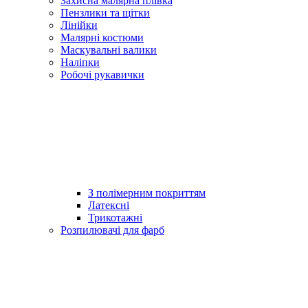
Захисна малярна плівка
Пензлики та щітки
Лінійки
Малярні костюми
Маскувальні валики
Наліпки
Робочі рукавички
З полімерним покриттям
Латексні
Трикотажні
Розпилювачі для фарб