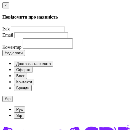
×
Повідомити про наявність
Ім'я
Email
Коментар
Надіслати
Доставка та оплата
Оферта
Блог
Контакти
Бренди
Укр
Рус
Укр