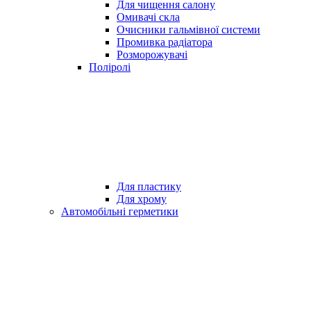
Для чищення салону
Омивачі скла
Очисники гальмівної системи
Промивка радіатора
Розморожувачі
Поліролі
Для пластику
Для хрому
Автомобільні герметики