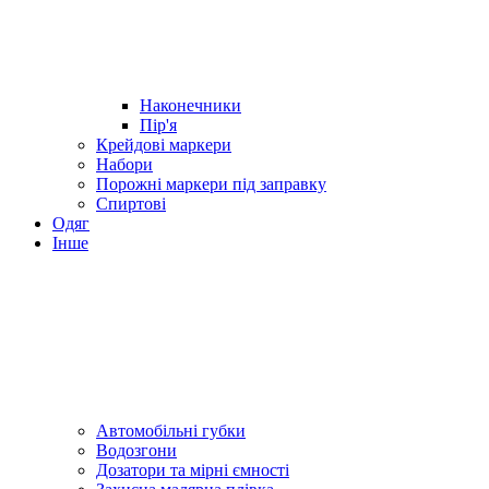
Наконечники
Пір'я
Крейдові маркери
Набори
Порожні маркери під заправку
Спиртові
Одяг
Інше
Автомобільні губки
Водозгони
Дозатори та мірні ємності