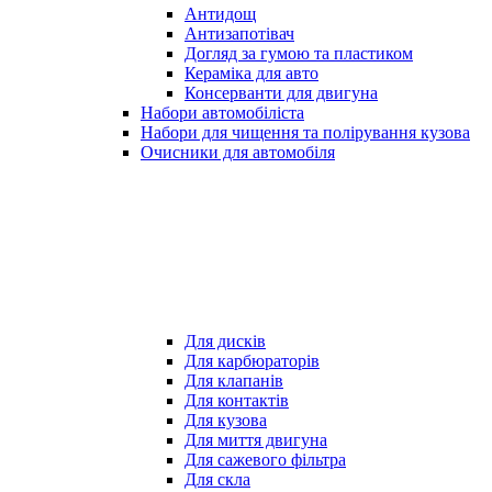
Антидощ
Антизапотівач
Догляд за гумою та пластиком
Кераміка для авто
Консерванти для двигуна
Набори автомобіліста
Набори для чищення та полірування кузова
Очисники для автомобіля
Для дисків
Для карбюраторів
Для клапанів
Для контактів
Для кузова
Для миття двигуна
Для сажевого фільтра
Для скла