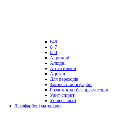
646
647
650
Акрилові
Алкідні
Антисилікон
Ацетон
Для переходів
Змивка старої фарби
Розчинники без прекурсорів
Уайт-спірит
Універсальні
Лакофарбові матеріали