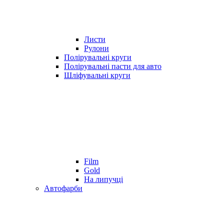
Листи
Рулони
Полірувальні круги
Полірувальні пасти для авто
Шліфувальні круги
Film
Gold
На липучці
Автофарби