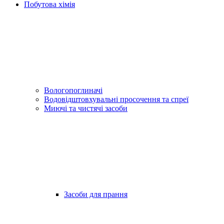
Побутова хімія
Вологопоглиначі
Водовідштовхувальні просочення та спреї
Миючі та чистячі засоби
Засоби для прання