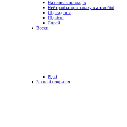
На панель приладів
Нейтралізатори запаху в атомобілі
Під сидіння
Підвісні
Спрей
Воски
Рідкі
Захисні покриття