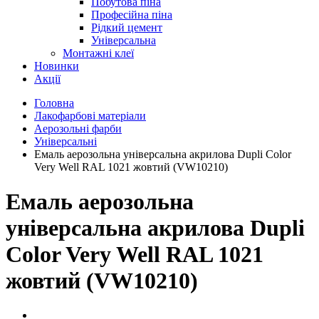
Побутова піна
Професійна піна
Рідкий цемент
Універсальна
Монтажні клеї
Новинки
Акції
Головна
Лакофарбові матеріали
Аерозольні фарби
Універсальні
Емаль аерозольна універсальна акрилова Dupli Color
Very Well RAL 1021 жовтий (VW10210)
Емаль аерозольна
універсальна акрилова Dupli
Color Very Well RAL 1021
жовтий (VW10210)