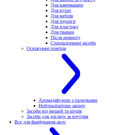
Для кавомашин
Для кухні
Для меблів
Для підлоги
Для пластику
Для тварин
Після ремонту
Спеціалізовані засоби
Освіжувачі повітря
Аромадіфузори з паличками
Нейтралізатори запаху
Засоби від мишей та щурів
Засоби для догляду за взуттям
Все для фарбування авто