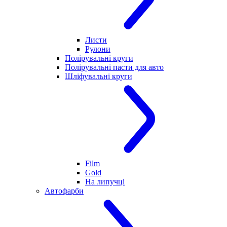
Листи
Рулони
Полірувальні круги
Полірувальні пасти для авто
Шліфувальні круги
Film
Gold
На липучці
Автофарби