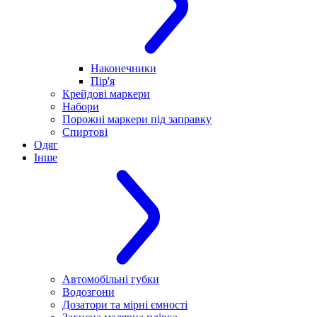
Наконечники
Пір'я
Крейдові маркери
Набори
Порожні маркери під заправку
Спиртові
Одяг
Інше
Автомобільні губки
Водозгони
Дозатори та мірні ємності