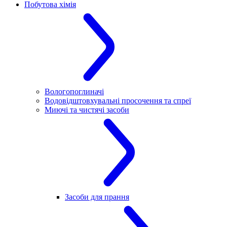
Побутова хімія
Вологопоглиначі
Водовідштовхувальні просочення та спреї
Миючі та чистячі засоби
Засоби для прання