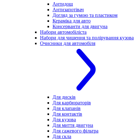
Антидощ
Антизапотівач
Догляд за гумою та пластиком
Кераміка для авто
Консерванти для двигуна
Набори автомобіліста
Набори для чищення та полірування кузова
Очисники для автомобіля
Для дисків
Для карбюраторів
Для клапанів
Для контактів
Для кузова
Для миття двигуна
Для сажевого фільтра
Для скла