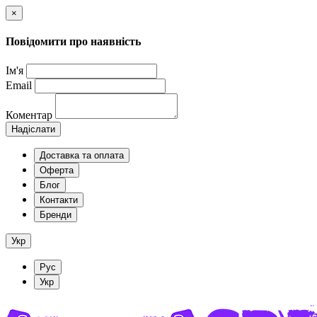
×
Повідомити про наявність
Ім'я
Email
Коментар
Надіслати
Доставка та оплата
Оферта
Блог
Контакти
Бренди
Укр
Рус
Укр