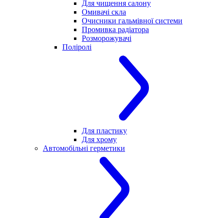
Для чищення салону
Омивачі скла
Очисники гальмівної системи
Промивка радіатора
Розморожувачі
Поліролі
Для пластику
Для хрому
Автомобільні герметики