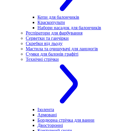
Кепи для балончиків
Краскопульти
Набори насадок для балончиків
Респіратори для фарбування
Серветки та ганчірки
Скребки від льоду
Мастила та очищувачі для ланцюгів
Сумки для балонів графіті
Технічні стрічки
Ізолента
Армовані
Бордюрна стрічка для ванни
Двосторонні
Контурний скотч