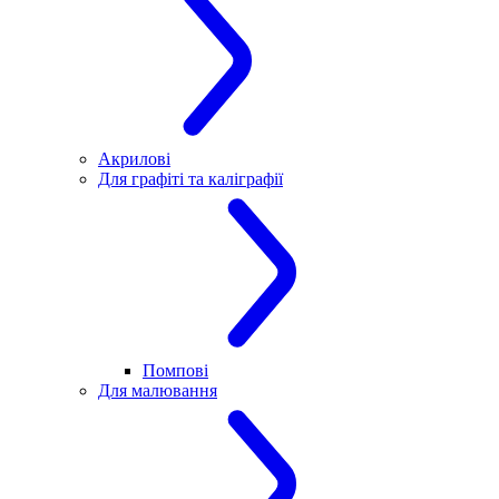
Акрилові
Для графіті та каліграфії
Помпові
Для малювання