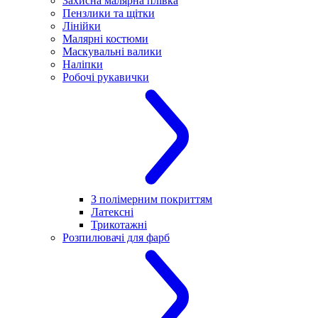
Захисна малярна плівка
Пензлики та щітки
Лінійки
Малярні костюми
Маскувальні валики
Наліпки
Робочі рукавички
З полімерним покриттям
Латексні
Трикотажні
Розпилювачі для фарб