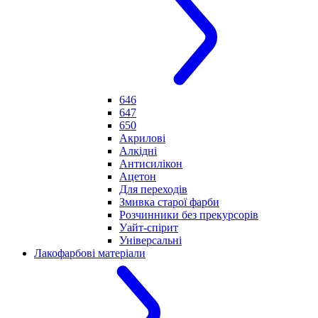
646
647
650
Акрилові
Алкідні
Антисилікон
Ацетон
Для переходів
Змивка старої фарби
Розчинники без прекурсорів
Уайт-спірит
Універсальні
Лакофарбові матеріали