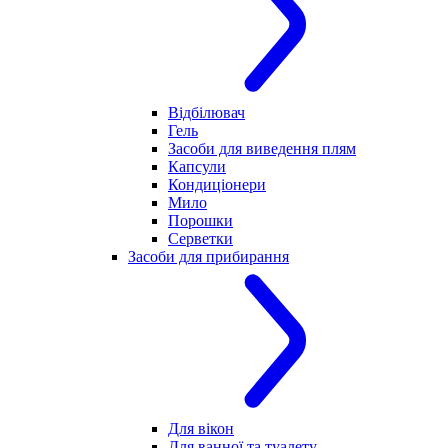
Відбілювач
Гель
Засоби для виведення плям
Капсули
Кондиціонери
Мило
Порошки
Серветки
Засоби для прибирання
Для вікон
Для ванної та туалету