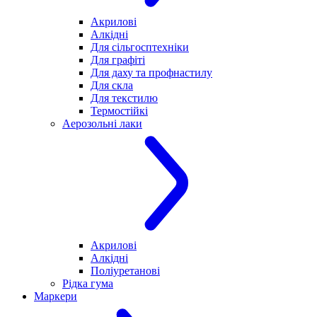
Акрилові
Алкідні
Для cільгосптехніки
Для графіті
Для даху та профнастилу
Для скла
Для текстилю
Термостійкі
Аерозольні лаки
Акрилові
Алкідні
Поліуретанові
Рідка гума
Маркери