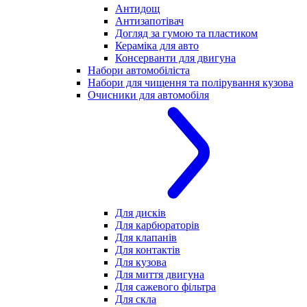
Антидощ
Антизапотівач
Догляд за гумою та пластиком
Кераміка для авто
Консерванти для двигуна
Набори автомобіліста
Набори для чищення та полірування кузова
Очисники для автомобіля
Для дисків
Для карбюраторів
Для клапанів
Для контактів
Для кузова
Для миття двигуна
Для сажевого фільтра
Для скла