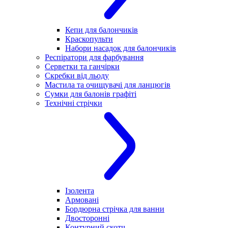
Кепи для балончиків
Краскопульти
Набори насадок для балончиків
Респіратори для фарбування
Серветки та ганчірки
Скребки від льоду
Мастила та очищувачі для ланцюгів
Сумки для балонів графіті
Технічні стрічки
Ізолента
Армовані
Бордюрна стрічка для ванни
Двосторонні
Контурний скотч