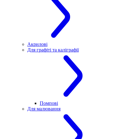
Акрилові
Для графіті та каліграфії
Помпові
Для малювання