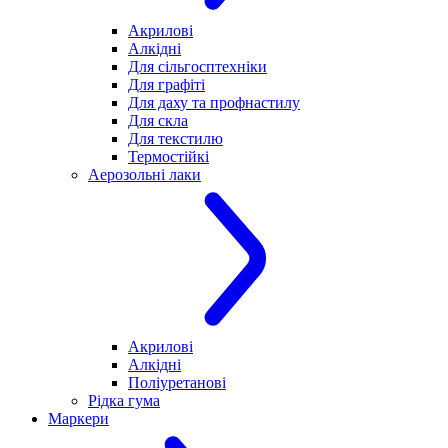
Акрилові
Алкідні
Для cільгосптехніки
Для графіті
Для даху та профнастилу
Для скла
Для текстилю
Термостійкі
Аерозольні лаки
Акрилові
Алкідні
Поліуретанові
Рідка гума
Маркери