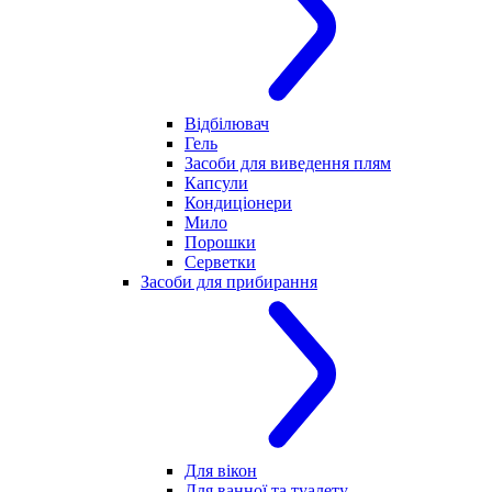
Відбілювач
Гель
Засоби для виведення плям
Капсули
Кондиціонери
Мило
Порошки
Серветки
Засоби для прибирання
Для вікон
Для ванної та туалету