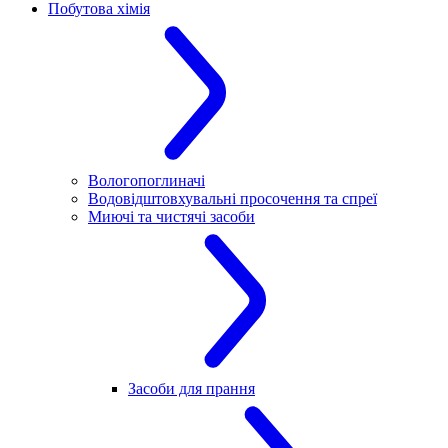
Побутова хімія
Вологопоглиначі
Водовідштовхувальні просочення та спреї
Миючі та чистячі засоби
Засоби для прання