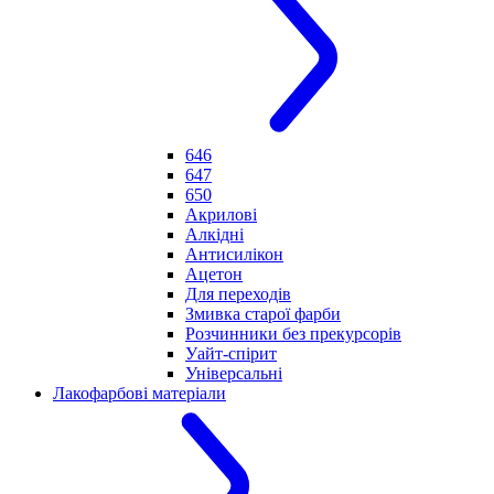
646
647
650
Акрилові
Алкідні
Антисилікон
Ацетон
Для переходів
Змивка старої фарби
Розчинники без прекурсорів
Уайт-спірит
Універсальні
Лакофарбові матеріали