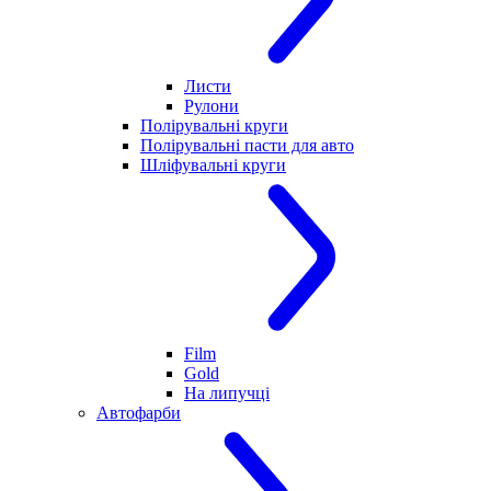
Листи
Рулони
Полірувальні круги
Полірувальні пасти для авто
Шліфувальні круги
Film
Gold
На липучці
Автофарби