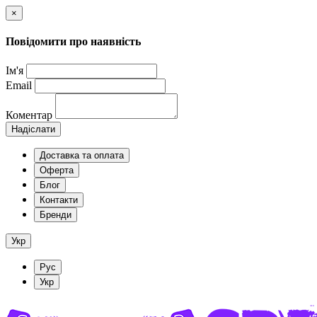
×
Повідомити про наявність
Ім'я
Email
Коментар
Надіслати
Доставка та оплата
Оферта
Блог
Контакти
Бренди
Укр
Рус
Укр