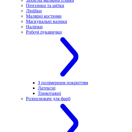
Захисна малярна плівка
Пензлики та щітки
Лінійки
Малярні костюми
Маскувальні валики
Наліпки
Робочі рукавички
З полімерним покриттям
Латексні
Трикотажні
Розпилювачі для фарб