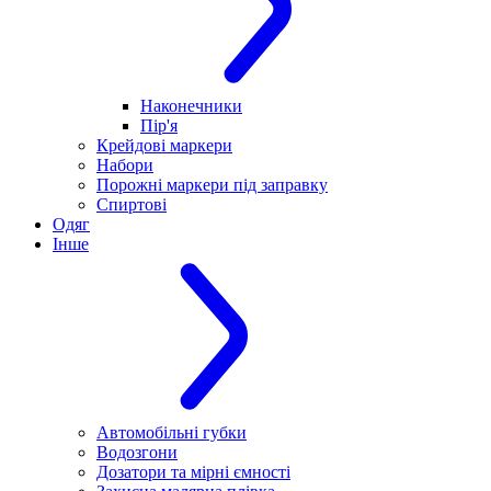
Наконечники
Пір'я
Крейдові маркери
Набори
Порожні маркери під заправку
Спиртові
Одяг
Інше
Автомобільні губки
Водозгони
Дозатори та мірні ємності