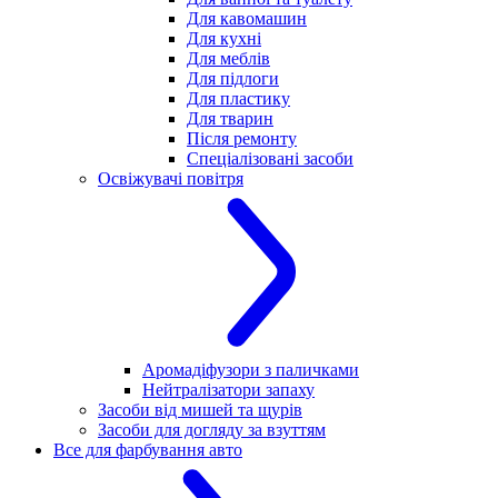
Для кавомашин
Для кухні
Для меблів
Для підлоги
Для пластику
Для тварин
Після ремонту
Спеціалізовані засоби
Освіжувачі повітря
Аромадіфузори з паличками
Нейтралізатори запаху
Засоби від мишей та щурів
Засоби для догляду за взуттям
Все для фарбування авто