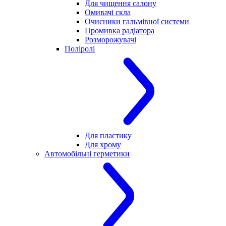
Для чищення салону
Омивачі скла
Очисники гальмівної системи
Промивка радіатора
Розморожувачі
Поліролі
Для пластику
Для хрому
Автомобільні герметики