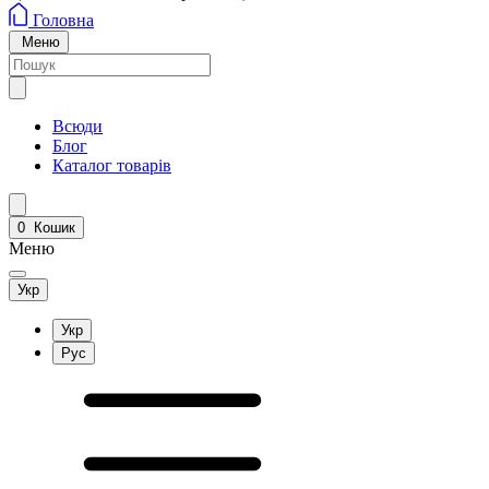
Головна
Меню
Всюди
Блог
Каталог товарів
0
Кошик
Меню
Укр
Укр
Рус