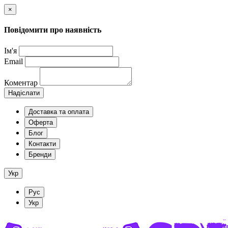
×
Повідомити про наявність
Ім'я
Email
Коментар
Надіслати
Доставка та оплата
Оферта
Блог
Контакти
Бренди
Укр
Рус
Укр