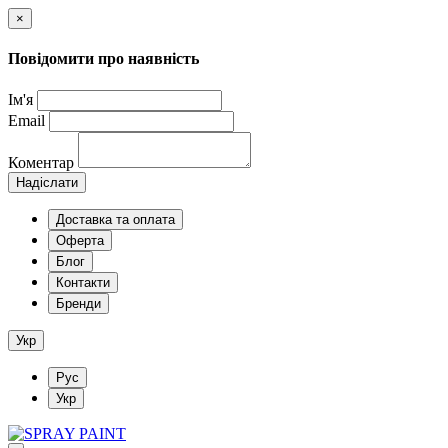
×
Повідомити про наявність
Ім'я
Email
Коментар
Надіслати
Доставка та оплата
Оферта
Блог
Контакти
Бренди
Укр
Рус
Укр