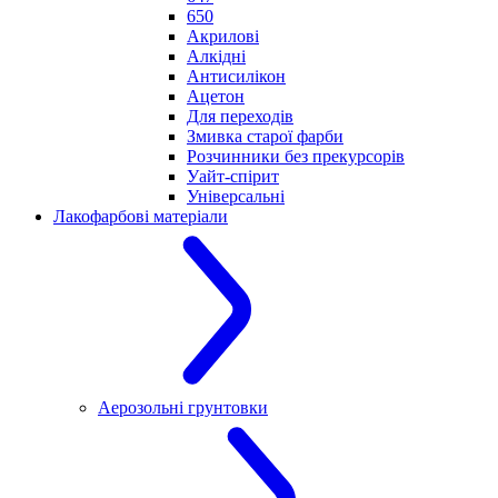
650
Акрилові
Алкідні
Антисилікон
Ацетон
Для переходів
Змивка старої фарби
Розчинники без прекурсорів
Уайт-спірит
Універсальні
Лакофарбові матеріали
Аерозольні грунтовки