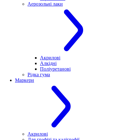
Аерозольні лаки
Акрилові
Алкідні
Поліуретанові
Рідка гума
Маркери
Акрилові
Для графіті та каліграфії