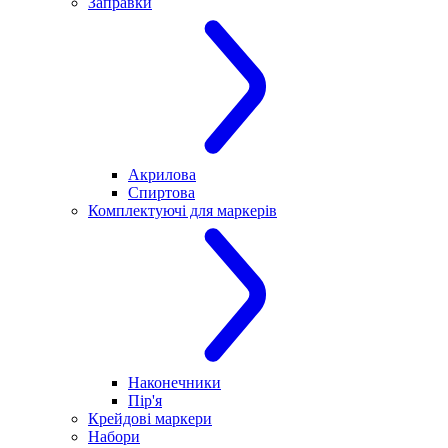
Заправки
Акрилова
Спиртова
Комплектуючі для маркерів
Наконечники
Пір'я
Крейдові маркери
Набори