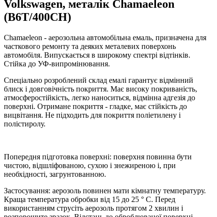
Volkswagen, металік Chamaeleon
(B6T/400CH)
Chamaeleon - аерозольна автомобільна емаль, призначена для
часткового ремонту та деяких металевих поверхонь
автомобіля. Випускається в широкому спектрі відтінків.
Стійка до УФ-випромінювання.
Спеціально розроблений склад емалі гарантує відмінний
блиск і довговічність покриття. Має високу покриваність,
атмосферостійкість, легко наноситься, відмінна адгезія до
поверхні. Отримане покриття - гладке, має стійкість до
вицвітання. Не підходить для покриття поліетилену і
полістиролу.
Попередня підготовка поверхні: поверхня повинна бути
чистою, відшліфованою, сухою і знежиреною і, при
необхідності, загрунтованною.
Застосування: аерозоль повинен мати кімнатну температуру.
Краща температура обробки від 15 до 25 ° C. Перед
використанням струсіть аерозоль протягом 2 хвилин і
розпорошите зразок. Відстань до оброблюваної поверхні