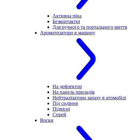
Активна піна
Безконтактні
Для ручного та портального миття
Ароматизатори в машину
На дефлектор
На панель приладів
Нейтралізатори запаху в атомобілі
Під сидіння
Підвісні
Спрей
Воски