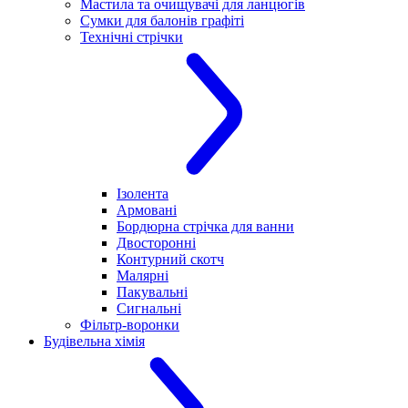
Мастила та очищувачі для ланцюгів
Сумки для балонів графіті
Технічні стрічки
Ізолента
Армовані
Бордюрна стрічка для ванни
Двосторонні
Контурний скотч
Малярні
Пакувальні
Сигнальні
Фільтр-воронки
Будівельна хімія