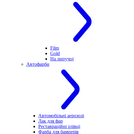
Film
Gold
На липучці
Автофарби
Автомобільні аерозолі
Лак для фар
Реставраційні олівці
Фарба для бамперів