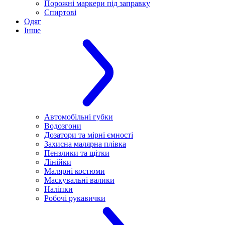
Порожні маркери під заправку
Спиртові
Одяг
Інше
Автомобільні губки
Водозгони
Дозатори та мірні ємності
Захисна малярна плівка
Пензлики та щітки
Лінійки
Малярні костюми
Маскувальні валики
Наліпки
Робочі рукавички