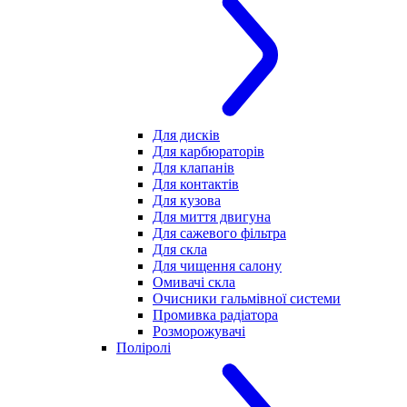
Для дисків
Для карбюраторів
Для клапанів
Для контактів
Для кузова
Для миття двигуна
Для сажевого фільтра
Для скла
Для чищення салону
Омивачі скла
Очисники гальмівної системи
Промивка радіатора
Розморожувачі
Поліролі