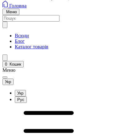
Головна
Меню
Всюди
Блог
Каталог товарів
0
Кошик
Меню
Укр
Укр
Рус