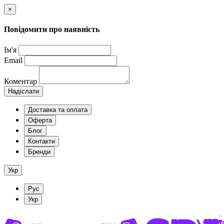
×
Повідомити про наявність
Ім'я
Email
Коментар
Надіслати
Доставка та оплата
Оферта
Блог
Контакти
Бренди
Укр
Рус
Укр