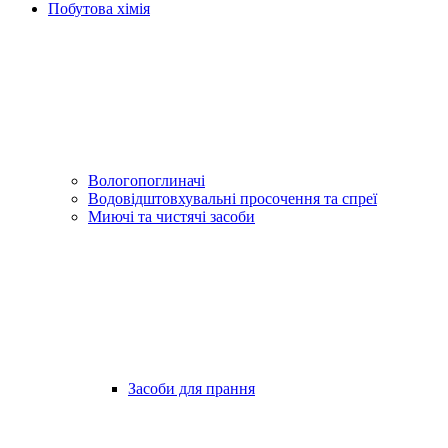
Побутова хімія
Вологопоглиначі
Водовідштовхувальні просочення та спреї
Миючі та чистячі засоби
Засоби для прання