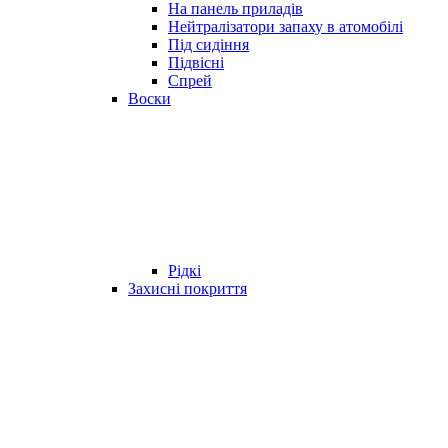
На панель приладів
Нейтралізатори запаху в атомобілі
Під сидіння
Підвісні
Спрей
Воски
Рідкі
Захисні покриття