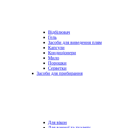
Відбілювач
Гель
Засоби для виведення плям
Капсули
Кондиціонери
Мило
Порошки
Серветки
Засоби для прибирання
Для вікон
Для ванної та туалету