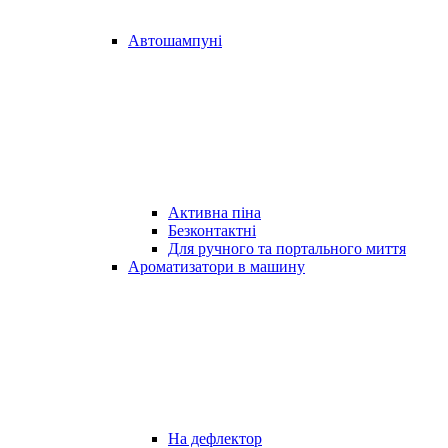
Автошампуні
Активна піна
Безконтактні
Для ручного та портального миття
Ароматизатори в машину
На дефлектор