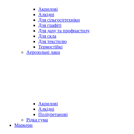
Акрилові
Алкідні
Для cільгосптехніки
Для графіті
Для даху та профнастилу
Для скла
Для текстилю
Термостійкі
Аерозольні лаки
Акрилові
Алкідні
Поліуретанові
Рідка гума
Маркери