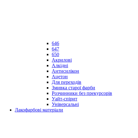
646
647
650
Акрилові
Алкідні
Антисилікон
Ацетон
Для переходів
Змивка старої фарби
Розчинники без прекурсорів
Уайт-спірит
Універсальні
Лакофарбові матеріали