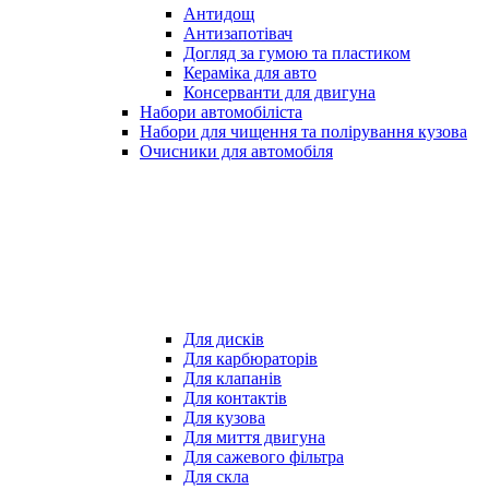
Антидощ
Антизапотівач
Догляд за гумою та пластиком
Кераміка для авто
Консерванти для двигуна
Набори автомобіліста
Набори для чищення та полірування кузова
Очисники для автомобіля
Для дисків
Для карбюраторів
Для клапанів
Для контактів
Для кузова
Для миття двигуна
Для сажевого фільтра
Для скла