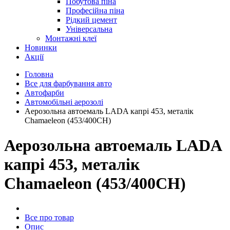
Побутова піна
Професійна піна
Рідкий цемент
Універсальна
Монтажні клеї
Новинки
Акції
Головна
Все для фарбування авто
Автофарби
Автомобільні аерозолі
Аерозольна автоемаль LADA капрі 453, металік
Chamaeleon (453/400CH)
Аерозольна автоемаль LADA
капрі 453, металік
Chamaeleon (453/400CH)
Все про товар
Опис