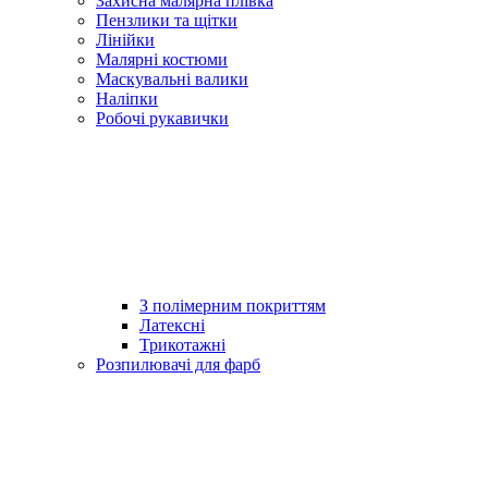
Захисна малярна плівка
Пензлики та щітки
Лінійки
Малярні костюми
Маскувальні валики
Наліпки
Робочі рукавички
З полімерним покриттям
Латексні
Трикотажні
Розпилювачі для фарб