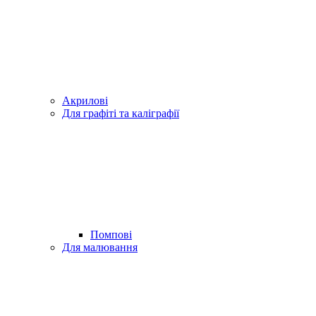
Акрилові
Для графіті та каліграфії
Помпові
Для малювання