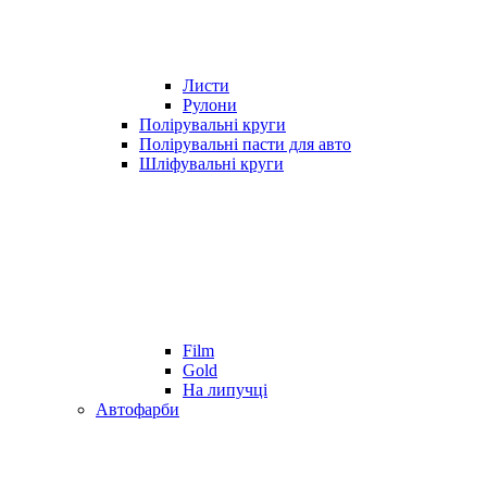
Листи
Рулони
Полірувальні круги
Полірувальні пасти для авто
Шліфувальні круги
Film
Gold
На липучці
Автофарби