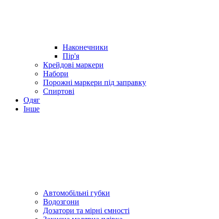
Наконечники
Пір'я
Крейдові маркери
Набори
Порожні маркери під заправку
Спиртові
Одяг
Інше
Автомобільні губки
Водозгони
Дозатори та мірні ємності