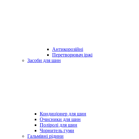
Антикорозійні
Перетворювач іржі
Засоби для шин
Кондиціонер для шин
Очисники для шин
Поліролі для шин
Чорнитель гуми
Гальмівні рідини