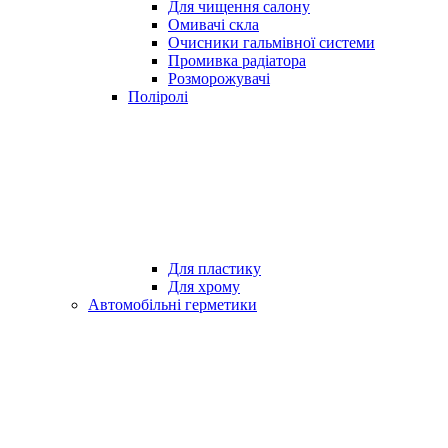
Для чищення салону
Омивачі скла
Очисники гальмівної системи
Промивка радіатора
Розморожувачі
Поліролі
Для пластику
Для хрому
Автомобільні герметики