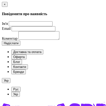
×
Повідомити про наявність
Ім'я
Email
Коментар
Надіслати
Доставка та оплата
Оферта
Блог
Контакти
Бренди
Укр
Рус
Укр