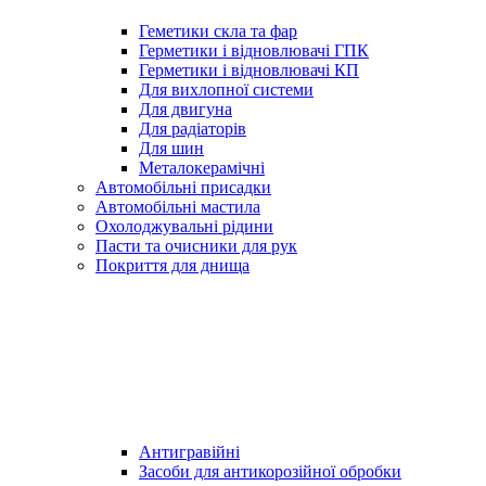
Геметики скла та фар
Герметики і відновлювачі ГПК
Герметики і відновлювачі КП
Для вихлопної системи
Для двигуна
Для радіаторів
Для шин
Металокерамічні
Автомобільні присадки
Автомобільні мастила
Охолоджувальні рідини
Пасти та очисники для рук
Покриття для днища
Антигравійні
Засоби для антикорозійної обробки