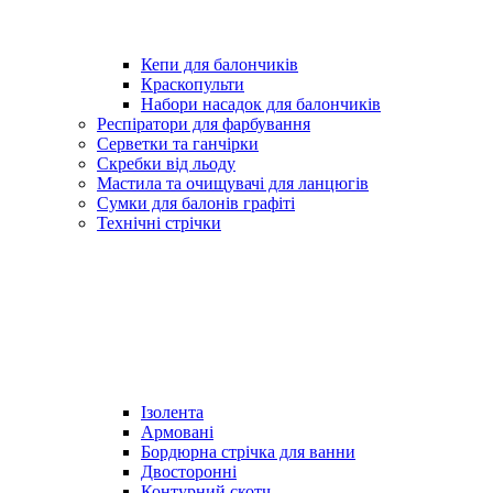
Кепи для балончиків
Краскопульти
Набори насадок для балончиків
Респіратори для фарбування
Серветки та ганчірки
Скребки від льоду
Мастила та очищувачі для ланцюгів
Сумки для балонів графіті
Технічні стрічки
Ізолента
Армовані
Бордюрна стрічка для ванни
Двосторонні
Контурний скотч