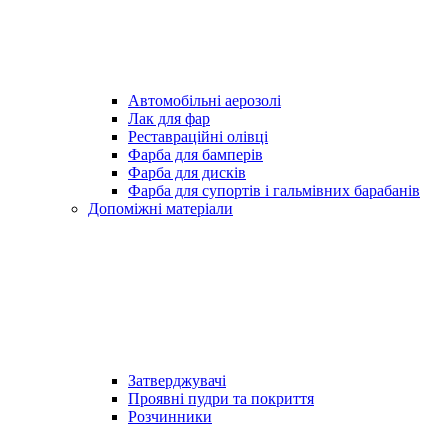
Автомобільні аерозолі
Лак для фар
Реставраційні олівці
Фарба для бамперів
Фарба для дисків
Фарба для супортів і гальмівних барабанів
Допоміжні матеріали
Затверджувачі
Проявні пудри та покриття
Розчинники