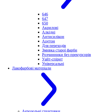
646
647
650
Акрилові
Алкідні
Антисилікон
Ацетон
Для переходів
Змивка старої фарби
Розчинники без прекурсорів
Уайт-спірит
Універсальні
Лакофарбові матеріали
Аерозольні грунтовки