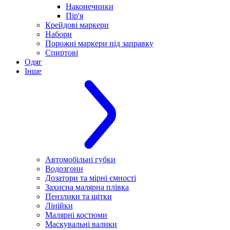
Наконечники
Пір'я
Крейдові маркери
Набори
Порожні маркери під заправку
Спиртові
Одяг
Інше
Автомобільні губки
Водозгони
Дозатори та мірні ємності
Захисна малярна плівка
Пензлики та щітки
Лінійки
Малярні костюми
Маскувальні валики