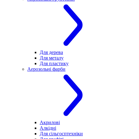
Для дерева
Для металу
Для пластику
Аерозольні фарби
Акрилові
Алкідні
Для cільгосптехніки