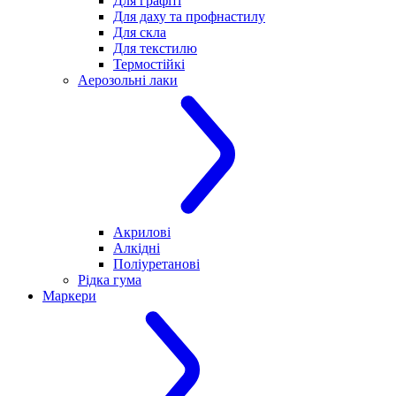
Для графіті
Для даху та профнастилу
Для скла
Для текстилю
Термостійкі
Аерозольні лаки
Акрилові
Алкідні
Поліуретанові
Рідка гума
Маркери