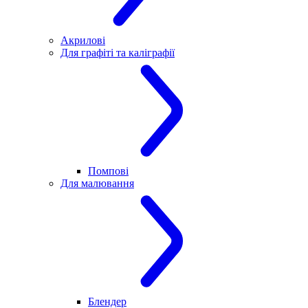
Акрилові
Для графіті та каліграфії
Помпові
Для малювання
Блендер