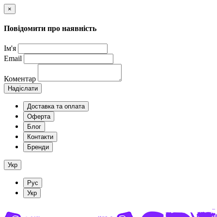
×
Повідомити про наявність
Ім'я
Email
Коментар
Надіслати
Доставка та оплата
Оферта
Блог
Контакти
Бренди
Укр
Рус
Укр