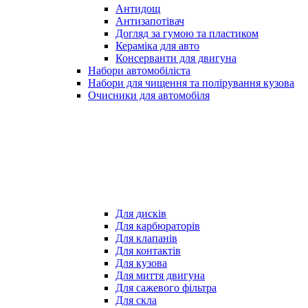
Антидощ
Антизапотівач
Догляд за гумою та пластиком
Кераміка для авто
Консерванти для двигуна
Набори автомобіліста
Набори для чищення та полірування кузова
Очисники для автомобіля
Для дисків
Для карбюраторів
Для клапанів
Для контактів
Для кузова
Для миття двигуна
Для сажевого фільтра
Для скла