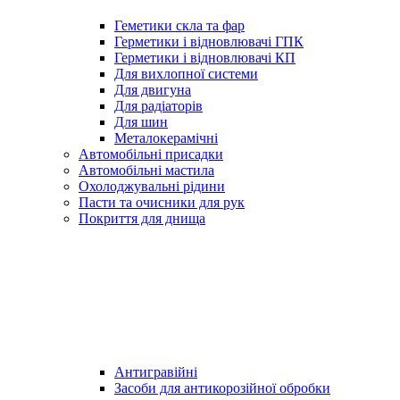
Геметики скла та фар
Герметики і відновлювачі ГПК
Герметики і відновлювачі КП
Для вихлопної системи
Для двигуна
Для радіаторів
Для шин
Металокерамічні
Автомобільні присадки
Автомобільні мастила
Охолоджувальні рідини
Пасти та очисники для рук
Покриття для днища
Антигравійні
Засоби для антикорозійної обробки