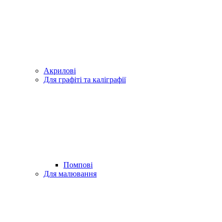
Акрилові
Для графіті та каліграфії
Помпові
Для малювання