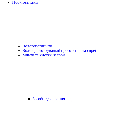
Побутова хімія
Вологопоглиначі
Водовідштовхувальні просочення та спреї
Миючі та чистячі засоби
Засоби для прання