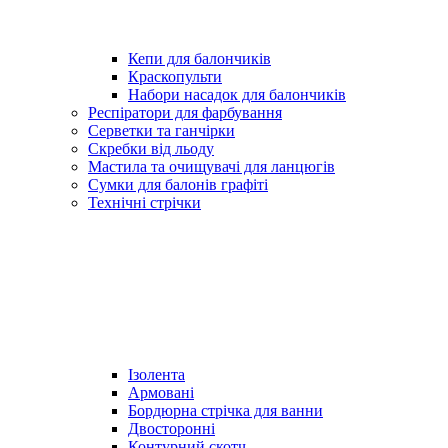
Кепи для балончиків
Краскопульти
Набори насадок для балончиків
Респіратори для фарбування
Серветки та ганчірки
Скребки від льоду
Мастила та очищувачі для ланцюгів
Сумки для балонів графіті
Технічні стрічки
Ізолента
Армовані
Бордюрна стрічка для ванни
Двосторонні
Контурний скотч