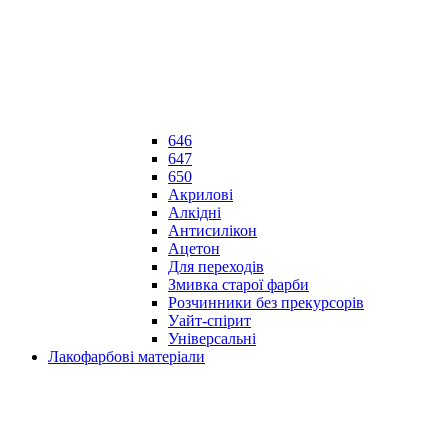
646
647
650
Акрилові
Алкідні
Антисилікон
Ацетон
Для переходів
Змивка старої фарби
Розчинники без прекурсорів
Уайт-спірит
Універсальні
Лакофарбові матеріали