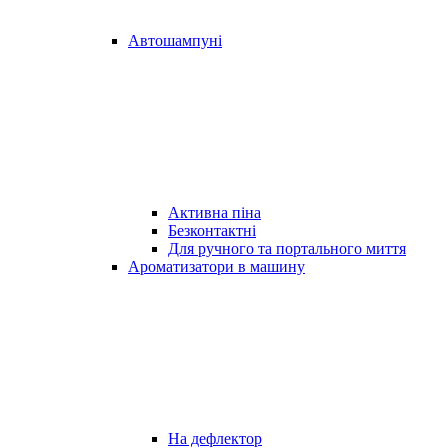
Автошампуні
Активна піна
Безконтактні
Для ручного та портального миття
Ароматизатори в машину
На дефлектор