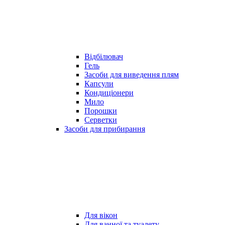
Відбілювач
Гель
Засоби для виведення плям
Капсули
Кондиціонери
Мило
Порошки
Серветки
Засоби для прибирання
Для вікон
Для ванної та туалету