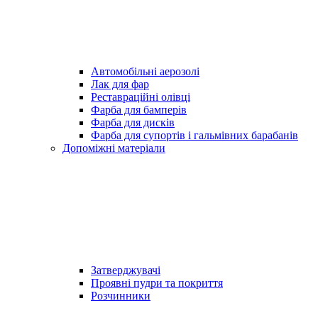
Автомобільні аерозолі
Лак для фар
Реставраційні олівці
Фарба для бамперів
Фарба для дисків
Фарба для супортів і гальмівних барабанів
Допоміжні матеріали
Затверджувачі
Проявні пудри та покриття
Розчинники