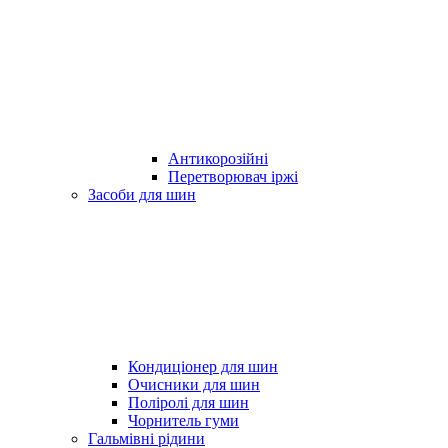
Антикорозійні
Перетворювач іржі
Засоби для шин
Кондиціонер для шин
Очисники для шин
Поліролі для шин
Чорнитель гуми
Гальмівні рідини