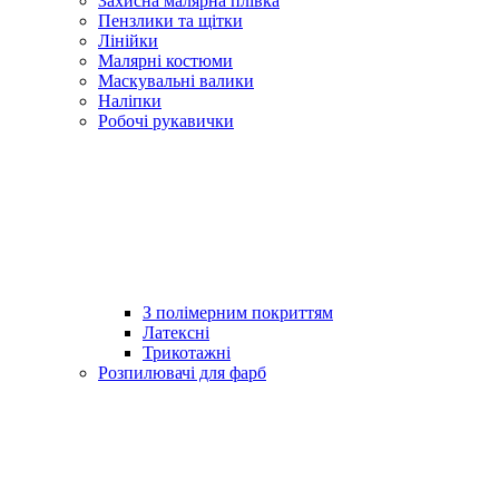
Захисна малярна плівка
Пензлики та щітки
Лінійки
Малярні костюми
Маскувальні валики
Наліпки
Робочі рукавички
З полімерним покриттям
Латексні
Трикотажні
Розпилювачі для фарб