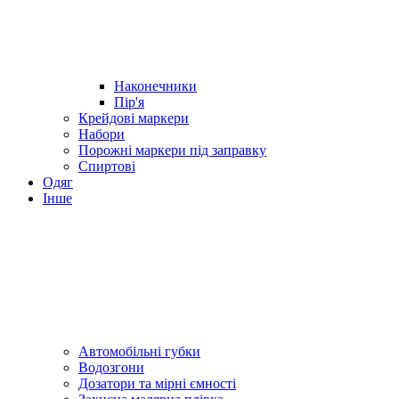
Наконечники
Пір'я
Крейдові маркери
Набори
Порожні маркери під заправку
Спиртові
Одяг
Інше
Автомобільні губки
Водозгони
Дозатори та мірні ємності