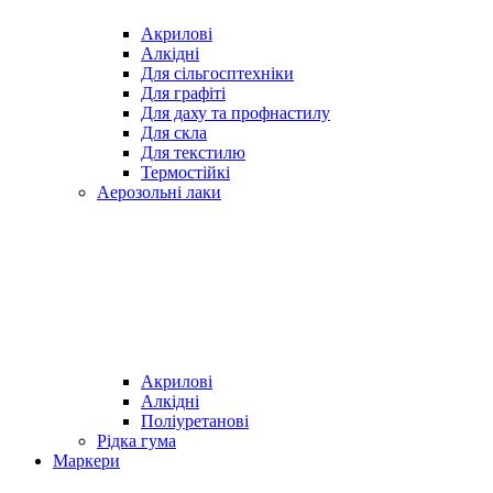
Акрилові
Алкідні
Для cільгосптехніки
Для графіті
Для даху та профнастилу
Для скла
Для текстилю
Термостійкі
Аерозольні лаки
Акрилові
Алкідні
Поліуретанові
Рідка гума
Маркери