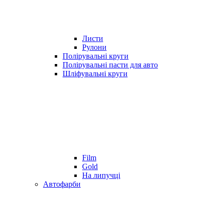
Листи
Рулони
Полірувальні круги
Полірувальні пасти для авто
Шліфувальні круги
Film
Gold
На липучці
Автофарби