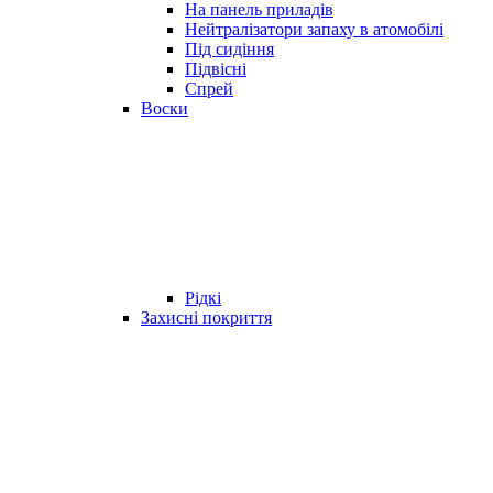
На панель приладів
Нейтралізатори запаху в атомобілі
Під сидіння
Підвісні
Спрей
Воски
Рідкі
Захисні покриття