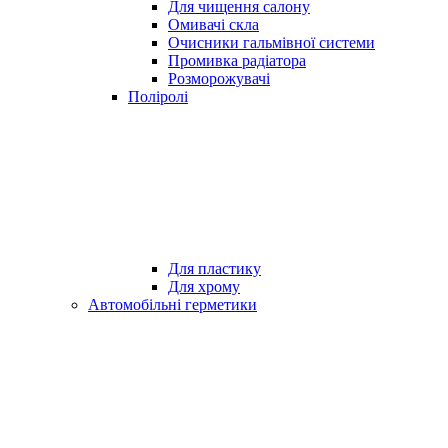
Для чищення салону
Омивачі скла
Очисники гальмівної системи
Промивка радіатора
Розморожувачі
Поліролі
Для пластику
Для хрому
Автомобільні герметики