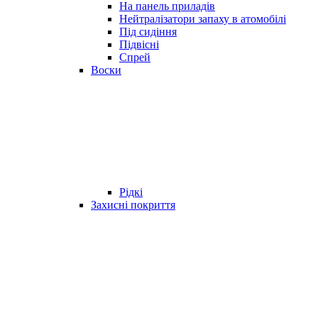
На панель приладів
Нейтралізатори запаху в атомобілі
Під сидіння
Підвісні
Спрей
Воски
Рідкі
Захисні покриття