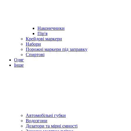
Наконечники
Пір'я
Крейдові маркери
Набори
Порожні маркери під заправку
Спиртові
Одяг
Інше
Автомобільні губки
Водозгони
Дозатори та мірні ємності