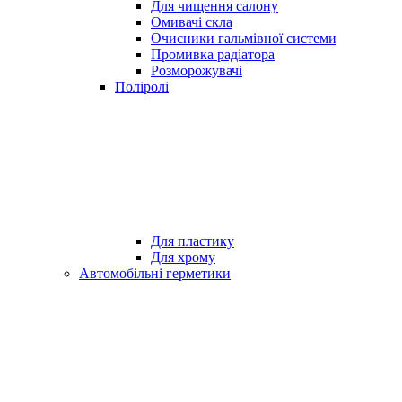
Для чищення салону
Омивачі скла
Очисники гальмівної системи
Промивка радіатора
Розморожувачі
Поліролі
Для пластику
Для хрому
Автомобільні герметики