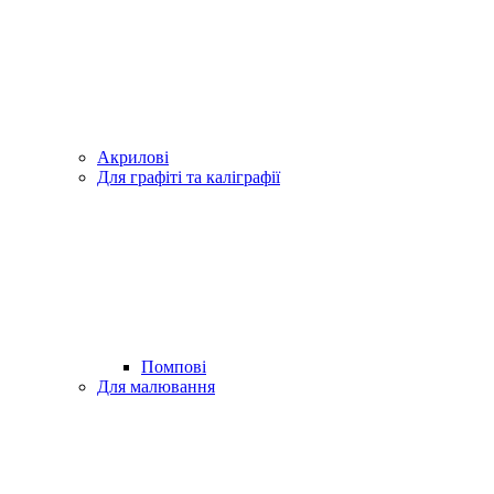
Акрилові
Для графіті та каліграфії
Помпові
Для малювання