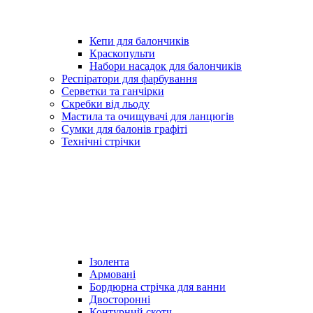
Кепи для балончиків
Краскопульти
Набори насадок для балончиків
Респіратори для фарбування
Серветки та ганчірки
Скребки від льоду
Мастила та очищувачі для ланцюгів
Сумки для балонів графіті
Технічні стрічки
Ізолента
Армовані
Бордюрна стрічка для ванни
Двосторонні
Контурний скотч