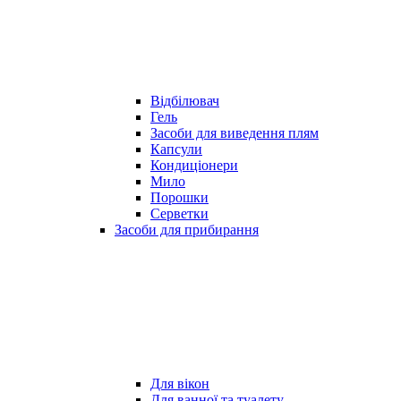
Відбілювач
Гель
Засоби для виведення плям
Капсули
Кондиціонери
Мило
Порошки
Серветки
Засоби для прибирання
Для вікон
Для ванної та туалету