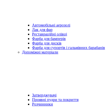
Автомобільні аерозолі
Лак для фар
Реставраційні олівці
Фарба для бамперів
Фарба для дисків
Фарба для супортів і гальмівних барабанів
Допоміжні матеріали
Затверджувачі
Проявні пудри та покриття
Розчинники