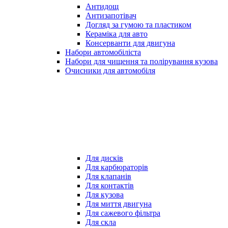
Антидощ
Антизапотівач
Догляд за гумою та пластиком
Кераміка для авто
Консерванти для двигуна
Набори автомобіліста
Набори для чищення та полірування кузова
Очисники для автомобіля
Для дисків
Для карбюраторів
Для клапанів
Для контактів
Для кузова
Для миття двигуна
Для сажевого фільтра
Для скла