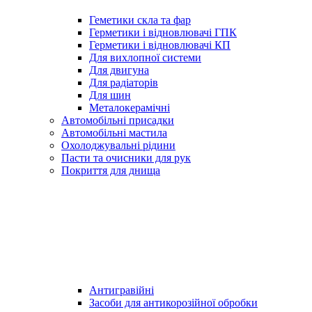
Геметики скла та фар
Герметики і відновлювачі ГПК
Герметики і відновлювачі КП
Для вихлопної системи
Для двигуна
Для радіаторів
Для шин
Металокерамічні
Автомобільні присадки
Автомобільні мастила
Охолоджувальні рідини
Пасти та очисники для рук
Покриття для днища
Антигравійні
Засоби для антикорозійної обробки