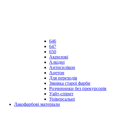
646
647
650
Акрилові
Алкідні
Антисилікон
Ацетон
Для переходів
Змивка старої фарби
Розчинники без прекурсорів
Уайт-спірит
Універсальні
Лакофарбові матеріали