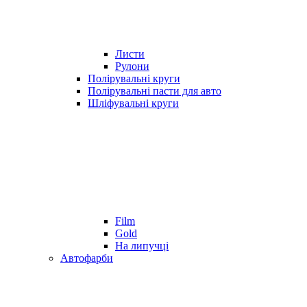
Листи
Рулони
Полірувальні круги
Полірувальні пасти для авто
Шліфувальні круги
Film
Gold
На липучці
Автофарби