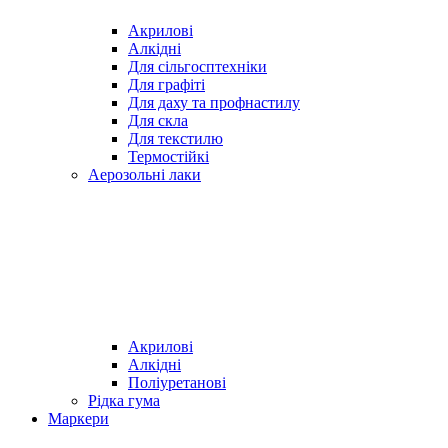
Акрилові
Алкідні
Для cільгосптехніки
Для графіті
Для даху та профнастилу
Для скла
Для текстилю
Термостійкі
Аерозольні лаки
Акрилові
Алкідні
Поліуретанові
Рідка гума
Маркери