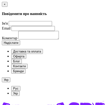
×
Повідомити про наявність
Ім'я
Email
Коментар
Надіслати
Доставка та оплата
Оферта
Блог
Контакти
Бренди
Укр
Рус
Укр