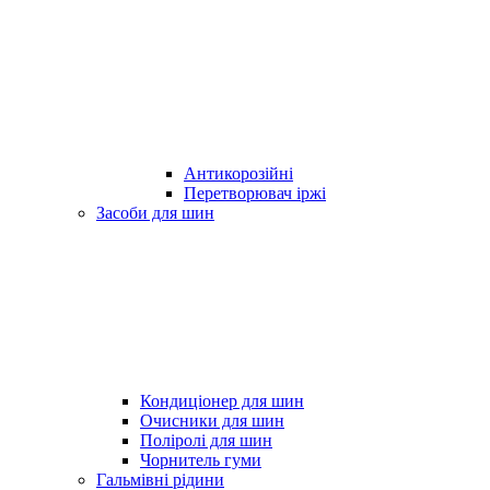
Антикорозійні
Перетворювач іржі
Засоби для шин
Кондиціонер для шин
Очисники для шин
Поліролі для шин
Чорнитель гуми
Гальмівні рідини