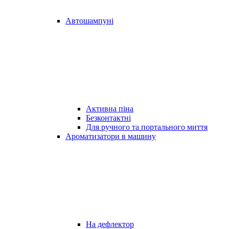
Автошампуні
Активна піна
Безконтактні
Для ручного та портального миття
Ароматизатори в машину
На дефлектор