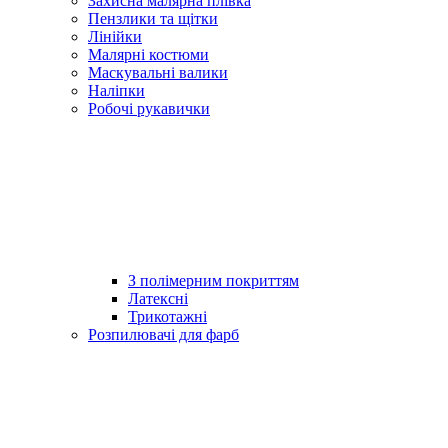
Захисна малярна плівка
Пензлики та щітки
Лінійки
Малярні костюми
Маскувальні валики
Наліпки
Робочі рукавички
З полімерним покриттям
Латексні
Трикотажні
Розпилювачі для фарб