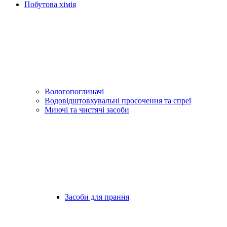
Побутова хімія
Вологопоглиначі
Водовідштовхувальні просочення та спреї
Миючі та чистячі засоби
Засоби для прання