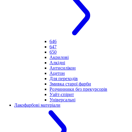
646
647
650
Акрилові
Алкідні
Антисилікон
Ацетон
Для переходів
Змивка старої фарби
Розчинники без прекурсорів
Уайт-спірит
Універсальні
Лакофарбові матеріали