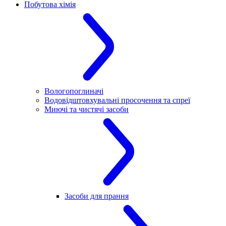
Побутова хімія
Вологопоглиначі
Водовідштовхувальні просочення та спреї
Миючі та чистячі засоби
Засоби для прання