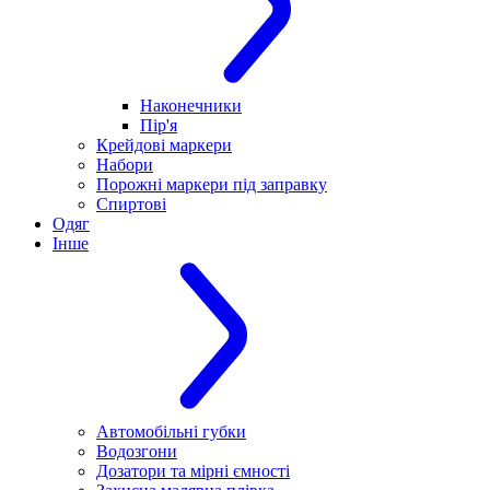
Наконечники
Пір'я
Крейдові маркери
Набори
Порожні маркери під заправку
Спиртові
Одяг
Інше
Автомобільні губки
Водозгони
Дозатори та мірні ємності