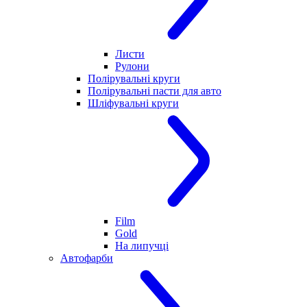
Листи
Рулони
Полірувальні круги
Полірувальні пасти для авто
Шліфувальні круги
Film
Gold
На липучці
Автофарби