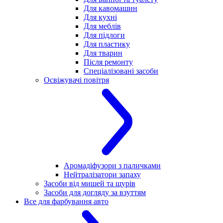
Для кавомашин
Для кухні
Для меблів
Для підлоги
Для пластику
Для тварин
Після ремонту
Спеціалізовані засоби
Освіжувачі повітря
Аромадіфузори з паличками
Нейтралізатори запаху
Засоби від мишей та щурів
Засоби для догляду за взуттям
Все для фарбування авто