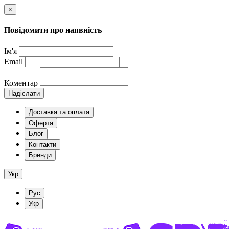
×
Повідомити про наявність
Ім'я
Email
Коментар
Надіслати
Доставка та оплата
Оферта
Блог
Контакти
Бренди
Укр
Рус
Укр