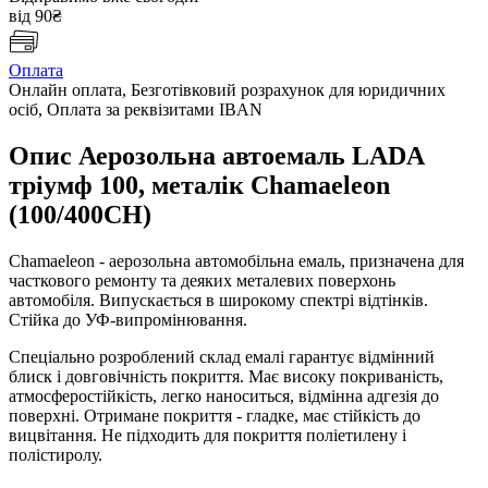
від 90₴
Оплата
Онлайн оплата, Безготівковий розрахунок для юридичних
осіб, Оплата за реквізитами IBAN
Опис Аерозольна автоемаль LADA
тріумф 100, металік Chamaeleon
(100/400CH)
Chamaeleon - аерозольна автомобільна емаль, призначена для
часткового ремонту та деяких металевих поверхонь
автомобіля. Випускається в широкому спектрі відтінків.
Стійка до УФ-випромінювання.
Спеціально розроблений склад емалі гарантує відмінний
блиск і довговічність покриття. Має високу покриваність,
атмосферостійкість, легко наноситься, відмінна адгезія до
поверхні. Отримане покриття - гладке, має стійкість до
вицвітання. Не підходить для покриття поліетилену і
полістиролу.