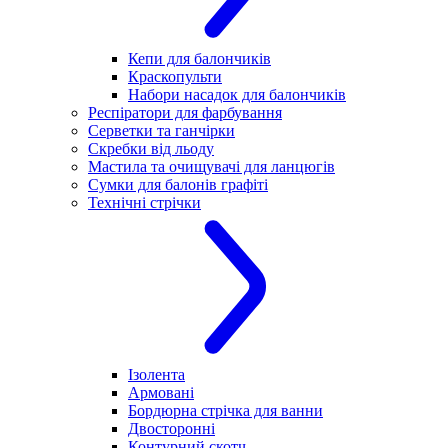
Кепи для балончиків
Краскопульти
Набори насадок для балончиків
Респіратори для фарбування
Серветки та ганчірки
Скребки від льоду
Мастила та очищувачі для ланцюгів
Сумки для балонів графіті
Технічні стрічки
Ізолента
Армовані
Бордюрна стрічка для ванни
Двосторонні
Контурний скотч