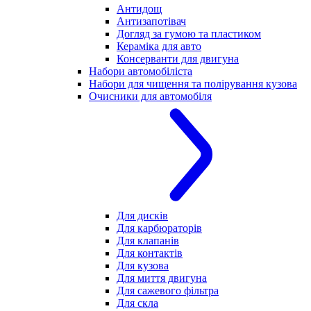
Антидощ
Антизапотівач
Догляд за гумою та пластиком
Кераміка для авто
Консерванти для двигуна
Набори автомобіліста
Набори для чищення та полірування кузова
Очисники для автомобіля
Для дисків
Для карбюраторів
Для клапанів
Для контактів
Для кузова
Для миття двигуна
Для сажевого фільтра
Для скла