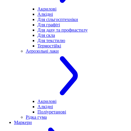
Акрилові
Алкідні
Для cільгосптехніки
Для графіті
Для даху та профнастилу
Для скла
Для текстилю
Термостійкі
Аерозольні лаки
Акрилові
Алкідні
Поліуретанові
Рідка гума
Маркери