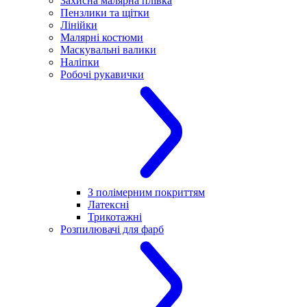
Захисна малярна плівка
Пензлики та щітки
Лінійки
Малярні костюми
Маскувальні валики
Наліпки
Робочі рукавички
З полімерним покриттям
Латексні
Трикотажні
Розпилювачі для фарб