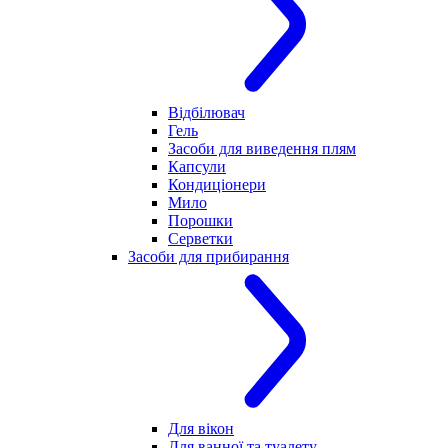
Відбілювач
Гель
Засоби для виведення плям
Капсули
Кондиціонери
Мило
Порошки
Серветки
Засоби для прибирання
Для вікон
Для ванної та туалету