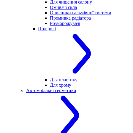
Для чищення салону
Омивачі скла
Очисники гальмівної системи
Промивка радіатора
Розморожувачі
Поліролі
Для пластику
Для хрому
Автомобільні герметики