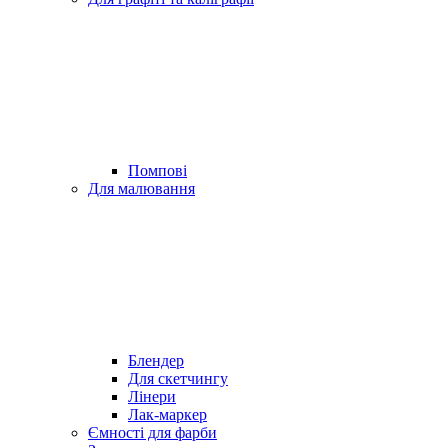
Помпові
Для малювання
Блендер
Для скетчингу
Лінери
Лак-маркер
Ємності для фарби