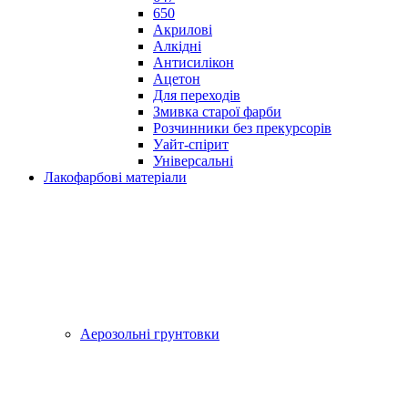
650
Акрилові
Алкідні
Антисилікон
Ацетон
Для переходів
Змивка старої фарби
Розчинники без прекурсорів
Уайт-спірит
Універсальні
Лакофарбові матеріали
Аерозольні грунтовки