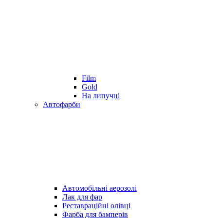
Film
Gold
На липучці
Автофарби
Автомобільні аерозолі
Лак для фар
Реставраційні олівці
Фарба для бамперів