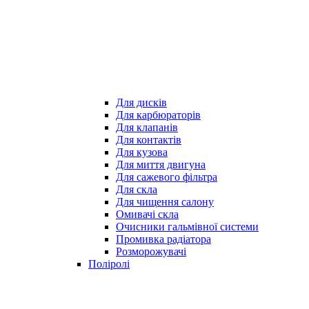
Для дисків
Для карбюраторів
Для клапанів
Для контактів
Для кузова
Для миття двигуна
Для сажевого фільтра
Для скла
Для чищення салону
Омивачі скла
Очисники гальмівної системи
Промивка радіатора
Розморожувачі
Поліролі