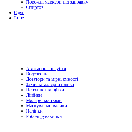
Порожні маркери під заправку
Спиртові
Одяг
Інше
Автомобільні губки
Водозгони
Дозатори та мірні ємності
Захисна малярна плівка
Пензлики та щітки
Лінійки
Малярні костюми
Маскувальні валики
Наліпки
Робочі рукавички