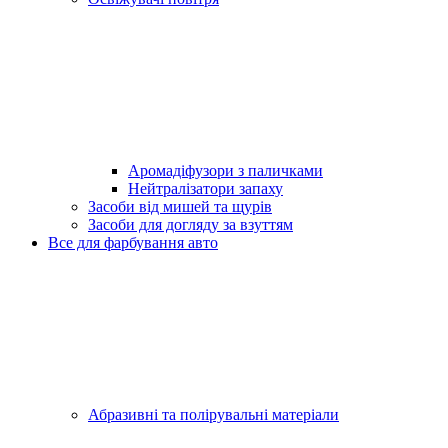
Аромадіфузори з паличками
Нейтралізатори запаху
Засоби від мишей та щурів
Засоби для догляду за взуттям
Все для фарбування авто
Абразивні та полірувальні матеріали