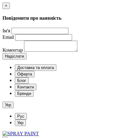
×
Повідомити про наявність
Ім'я
Email
Коментар
Надіслати
Доставка та оплата
Оферта
Блог
Контакти
Бренди
Укр
Рус
Укр