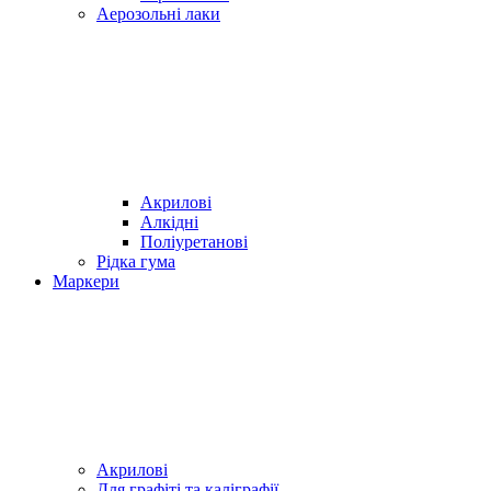
Аерозольні лаки
Акрилові
Алкідні
Поліуретанові
Рідка гума
Маркери
Акрилові
Для графіті та каліграфії