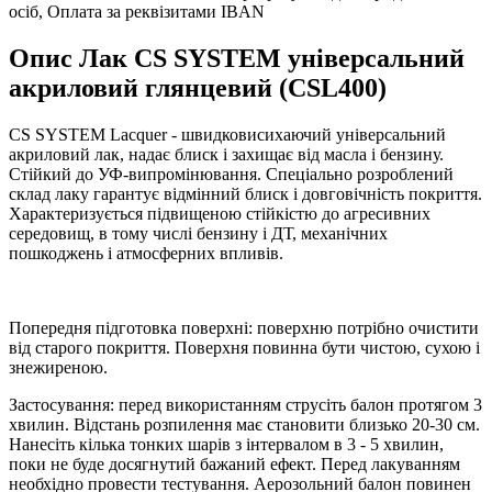
осіб, Оплата за реквізитами IBAN
Опис Лак CS SYSTEM універсальний
акриловий глянцевий (CSL400)
CS SYSTEM Lacquer - швидковисихаючий універсальний
акриловий лак, надає блиск і захищає від масла і бензину.
Стійкий до УФ-випромінювання. Спеціально розроблений
склад лаку гарантує відмінний блиск і довговічність покриття.
Характеризується підвищеною стійкістю до агресивних
середовищ, в тому числі бензину і ДТ, механічних
пошкоджень і атмосферних впливів.
Попередня підготовка поверхні: поверхню потрібно очистити
від старого покриття. Поверхня повинна бути чистою, сухою і
знежиреною.
Застосування: перед використанням струсіть балон протягом 3
хвилин. Відстань розпилення має становити близько 20-30 см.
Нанесіть кілька тонких шарів з інтервалом в 3 - 5 хвилин,
поки не буде досягнутий бажаний ефект. Перед лакуванням
необхідно провести тестування. Аерозольний балон повинен