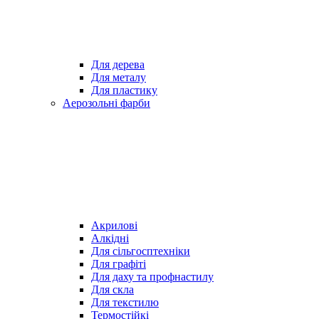
Для дерева
Для металу
Для пластику
Аерозольні фарби
Акрилові
Алкідні
Для cільгосптехніки
Для графіті
Для даху та профнастилу
Для скла
Для текстилю
Термостійкі