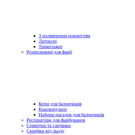
З полімерним покриттям
Латексні
Трикотажні
Розпилювачі для фарб
Кепи для балончиків
Краскопульти
Набори насадок для балончиків
Респіратори для фарбування
Серветки та ганчірки
Скребки від льоду