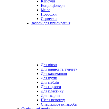
Капсули
Кондиціонери
Мило
Порошки
Серветки
Засоби для прибирання
Для вікон
Для ванної та туалету
Для кавомашин
Для кухні
Для меблів
Для підлоги
Для пластику
Для тварин
Після ремонту
Спеціалізовані засоби
Освіжувачі повітря