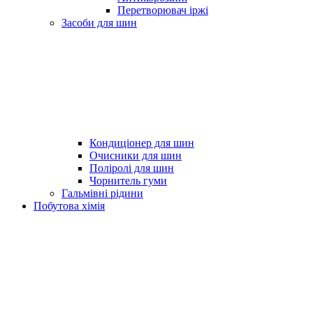
Перетворювач іржі
Засоби для шин
Кондиціонер для шин
Очисники для шин
Поліролі для шин
Чорнитель гуми
Гальмівні рідини
Побутова хімія