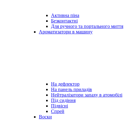
Активна піна
Безконтактні
Для ручного та портального миття
Ароматизатори в машину
На дефлектор
На панель приладів
Нейтралізатори запаху в атомобілі
Під сидіння
Підвісні
Спрей
Воски