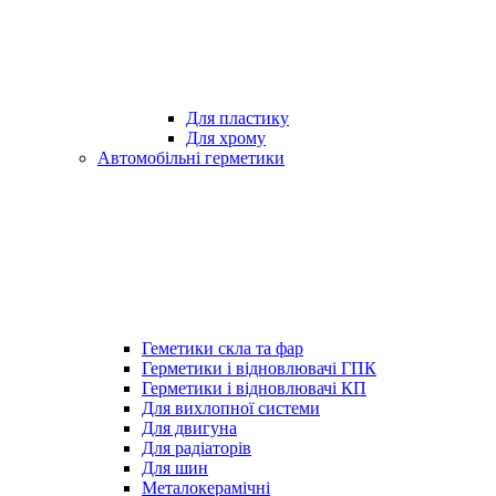
Для пластику
Для хрому
Автомобільні герметики
Геметики скла та фар
Герметики і відновлювачі ГПК
Герметики і відновлювачі КП
Для вихлопної системи
Для двигуна
Для радіаторів
Для шин
Металокерамічні