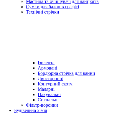
Мастила та очищувачі для ланцюгів
Сумки для балонів графіті
Технічні стрічки
Ізолента
Армовані
Бордюрна стрічка для ванни
Двосторонні
Контурний скотч
Малярні
Пакувальні
Сигнальні
Фільтр-воронки
Будівельна хімія