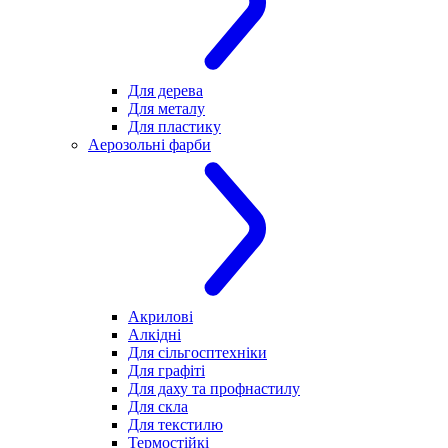
Для дерева
Для металу
Для пластику
Аерозольні фарби
Акрилові
Алкідні
Для cільгосптехніки
Для графіті
Для даху та профнастилу
Для скла
Для текстилю
Термостійкі