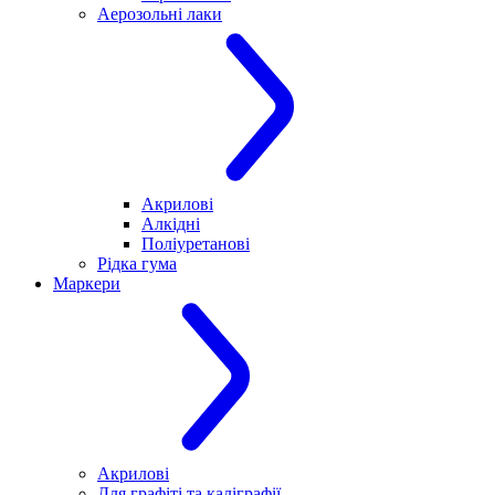
Аерозольні лаки
Акрилові
Алкідні
Поліуретанові
Рідка гума
Маркери
Акрилові
Для графіті та каліграфії