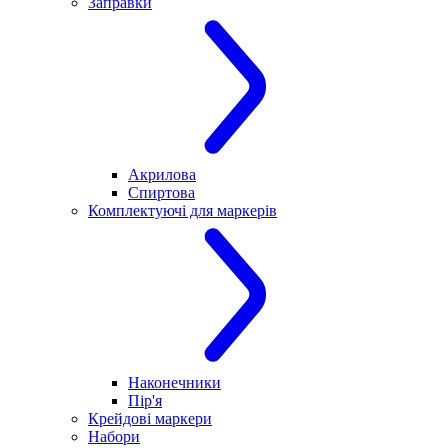
Заправки
Акрилова
Спиртова
Комплектуючі для маркерів
Наконечники
Пір'я
Крейдові маркери
Набори