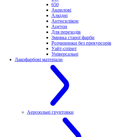
650
Акрилові
Алкідні
Антисилікон
Ацетон
Для переходів
Змивка старої фарби
Розчинники без прекурсорів
Уайт-спірит
Універсальні
Лакофарбові матеріали
Аерозольні грунтовки