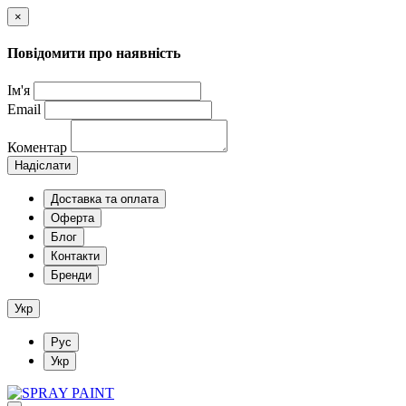
×
Повідомити про наявність
Ім'я
Email
Коментар
Надіслати
Доставка та оплата
Оферта
Блог
Контакти
Бренди
Укр
Рус
Укр