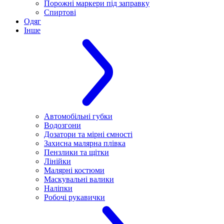
Порожні маркери під заправку
Спиртові
Одяг
Інше
Автомобільні губки
Водозгони
Дозатори та мірні ємності
Захисна малярна плівка
Пензлики та щітки
Лінійки
Малярні костюми
Маскувальні валики
Наліпки
Робочі рукавички