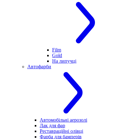
Film
Gold
На липучці
Автофарби
Автомобільні аерозолі
Лак для фар
Реставраційні олівці
Фарба для бамперів