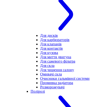
Для дисків
Для карбюраторів
Для клапанів
Для контактів
Для кузова
Для миття двигуна
Для сажевого фільтра
Для скла
Для чищення салону
Омивачі скла
Очисники гальмівної системи
Промивка радіатора
Розморожувачі
Поліролі