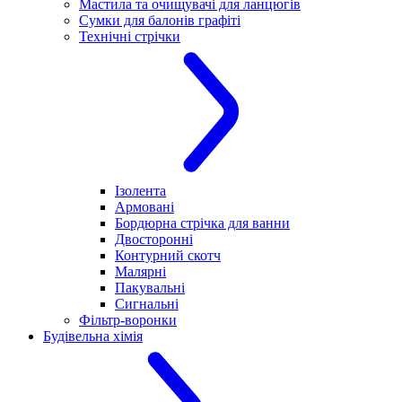
Мастила та очищувачі для ланцюгів
Сумки для балонів графіті
Технічні стрічки
Ізолента
Армовані
Бордюрна стрічка для ванни
Двосторонні
Контурний скотч
Малярні
Пакувальні
Сигнальні
Фільтр-воронки
Будівельна хімія