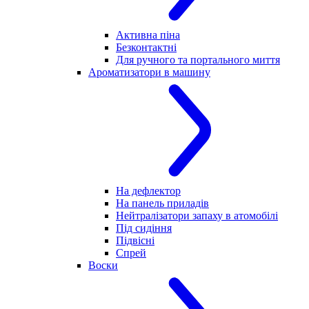
Активна піна
Безконтактні
Для ручного та портального миття
Ароматизатори в машину
На дефлектор
На панель приладів
Нейтралізатори запаху в атомобілі
Під сидіння
Підвісні
Спрей
Воски