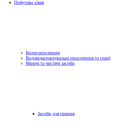
Побутова хімія
Вологопоглиначі
Водовідштовхувальні просочення та спреї
Миючі та чистячі засоби
Засоби для прання