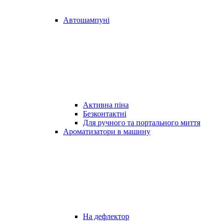
Автошампуні
Активна піна
Безконтактні
Для ручного та портального миття
Ароматизатори в машину
На дефлектор