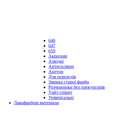
646
647
650
Акрилові
Алкідні
Антисилікон
Ацетон
Для переходів
Змивка старої фарби
Розчинники без прекурсорів
Уайт-спірит
Універсальні
Лакофарбові матеріали