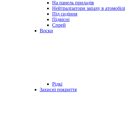
На панель приладів
Нейтралізатори запаху в атомобілі
Під сидіння
Підвісні
Спрей
Воски
Рідкі
Захисні покриття