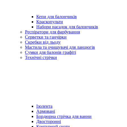
Кепи для балончиків
Краскопульти
Набори насадок для балончиків
Респіратори для фарбування
Серветки та ганчірки
Скребки від льоду
Мастила та очищувачі для ланцюгів
Сумки для балонів графіті
Технічні стрічки
Ізолента
Армовані
Бордюрна стрічка для ванни
Двосторонні
Контурний скотч