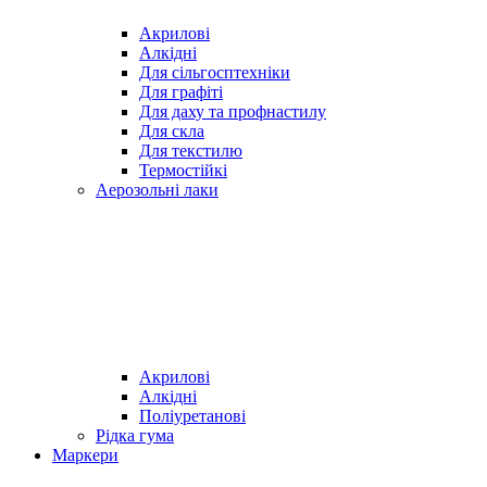
Акрилові
Алкідні
Для cільгосптехніки
Для графіті
Для даху та профнастилу
Для скла
Для текстилю
Термостійкі
Аерозольні лаки
Акрилові
Алкідні
Поліуретанові
Рідка гума
Маркери