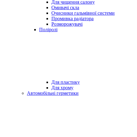
Для чищення салону
Омивачі скла
Очисники гальмівної системи
Промивка радіатора
Розморожувачі
Поліролі
Для пластику
Для хрому
Автомобільні герметики