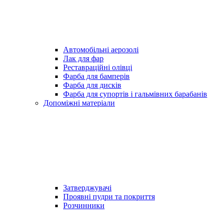
Автомобільні аерозолі
Лак для фар
Реставраційні олівці
Фарба для бамперів
Фарба для дисків
Фарба для супортів і гальмівних барабанів
Допоміжні матеріали
Затверджувачі
Проявні пудри та покриття
Розчинники