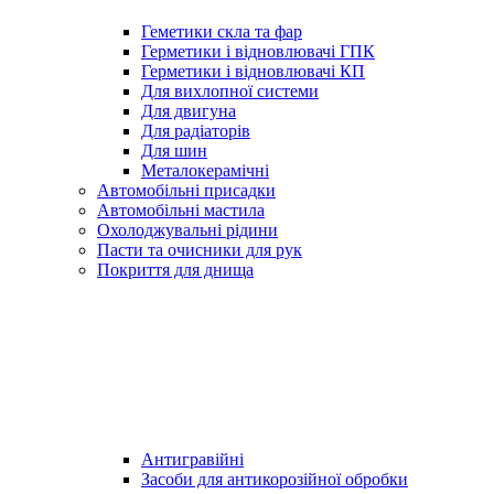
Геметики скла та фар
Герметики і відновлювачі ГПК
Герметики і відновлювачі КП
Для вихлопної системи
Для двигуна
Для радіаторів
Для шин
Металокерамічні
Автомобільні присадки
Автомобільні мастила
Охолоджувальні рідини
Пасти та очисники для рук
Покриття для днища
Антигравійні
Засоби для антикорозійної обробки