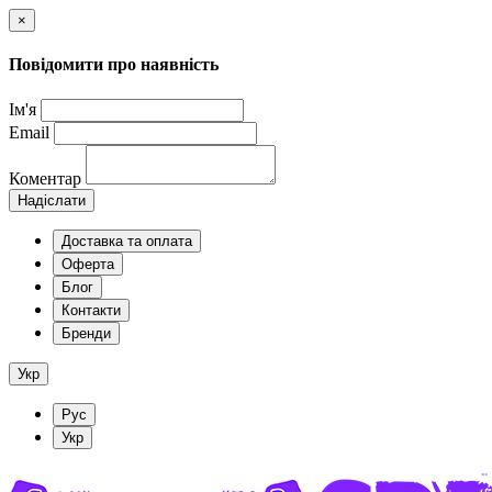
×
Повідомити про наявність
Ім'я
Email
Коментар
Надіслати
Доставка та оплата
Оферта
Блог
Контакти
Бренди
Укр
Рус
Укр