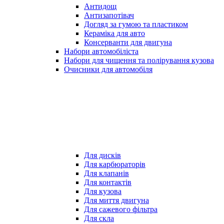
Антидощ
Антизапотівач
Догляд за гумою та пластиком
Кераміка для авто
Консерванти для двигуна
Набори автомобіліста
Набори для чищення та полірування кузова
Очисники для автомобіля
Для дисків
Для карбюраторів
Для клапанів
Для контактів
Для кузова
Для миття двигуна
Для сажевого фільтра
Для скла