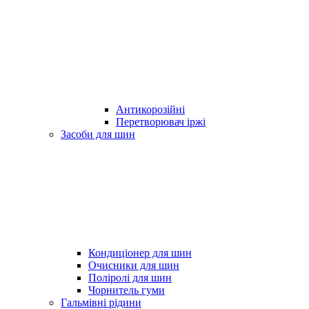
Антикорозійні
Перетворювач іржі
Засоби для шин
Кондиціонер для шин
Очисники для шин
Поліролі для шин
Чорнитель гуми
Гальмівні рідини