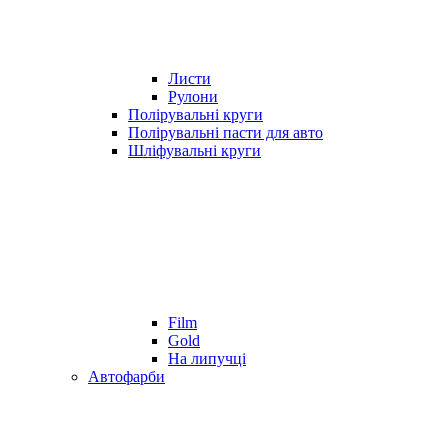
Листи
Рулони
Полірувальні круги
Полірувальні пасти для авто
Шліфувальні круги
Film
Gold
На липучці
Автофарби