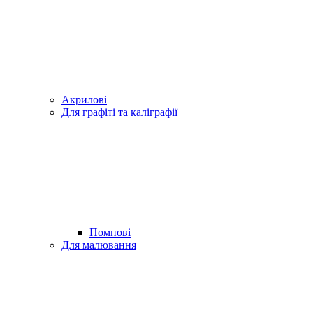
Акрилові
Для графіті та каліграфії
Помпові
Для малювання