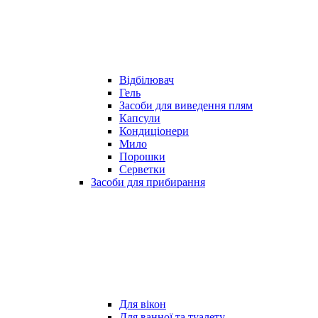
Відбілювач
Гель
Засоби для виведення плям
Капсули
Кондиціонери
Мило
Порошки
Серветки
Засоби для прибирання
Для вікон
Для ванної та туалету