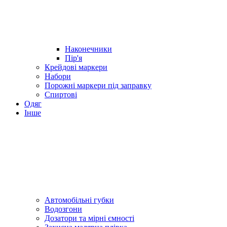
Наконечники
Пір'я
Крейдові маркери
Набори
Порожні маркери під заправку
Спиртові
Одяг
Інше
Автомобільні губки
Водозгони
Дозатори та мірні ємності