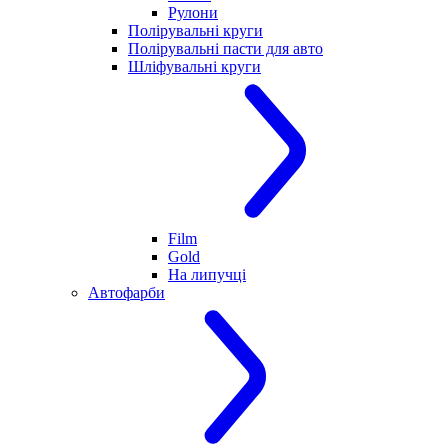
Рулони
Полірувальні круги
Полірувальні пасти для авто
Шліфувальні круги
Film
Gold
На липучці
Автофарби