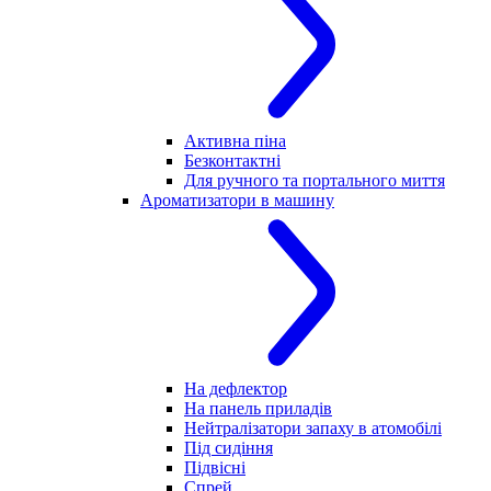
Активна піна
Безконтактні
Для ручного та портального миття
Ароматизатори в машину
На дефлектор
На панель приладів
Нейтралізатори запаху в атомобілі
Під сидіння
Підвісні
Спрей