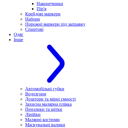
Наконечники
Пір'я
Крейдові маркери
Набори
Порожні маркери під заправку
Спиртові
Одяг
Інше
Автомобільні губки
Водозгони
Дозатори та мірні ємності
Захисна малярна плівка
Пензлики та щітки
Лінійки
Малярні костюми
Маскувальні валики