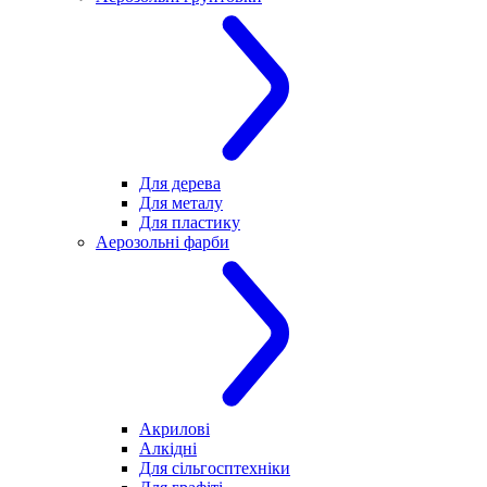
Для дерева
Для металу
Для пластику
Аерозольні фарби
Акрилові
Алкідні
Для cільгосптехніки