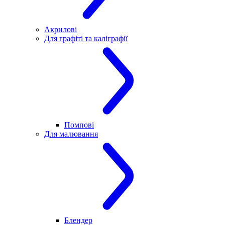
Акрилові
Для графіті та каліграфії
Помпові
Для малювання
Блендер