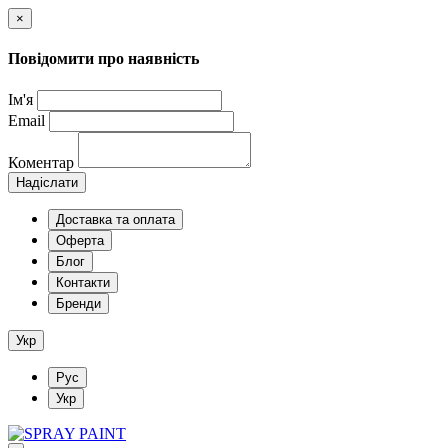
×
Повідомити про наявність
Ім'я
Email
Коментар
Надіслати
Доставка та оплата
Оферта
Блог
Контакти
Бренди
Укр
Рус
Укр