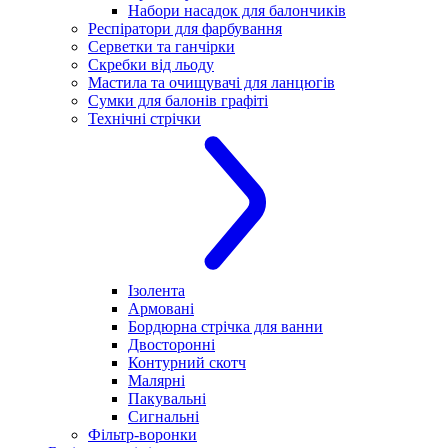
Набори насадок для балончиків
Респіратори для фарбування
Серветки та ганчірки
Скребки від льоду
Мастила та очищувачі для ланцюгів
Сумки для балонів графіті
Технічні стрічки
Ізолента
Армовані
Бордюрна стрічка для ванни
Двосторонні
Контурний скотч
Малярні
Пакувальні
Сигнальні
Фільтр-воронки