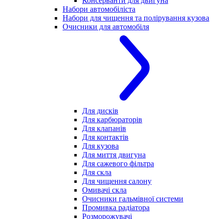
Консерванти для двигуна
Набори автомобіліста
Набори для чищення та полірування кузова
Очисники для автомобіля
Для дисків
Для карбюраторів
Для клапанів
Для контактів
Для кузова
Для миття двигуна
Для сажевого фільтра
Для скла
Для чищення салону
Омивачі скла
Очисники гальмівної системи
Промивка радіатора
Розморожувачі