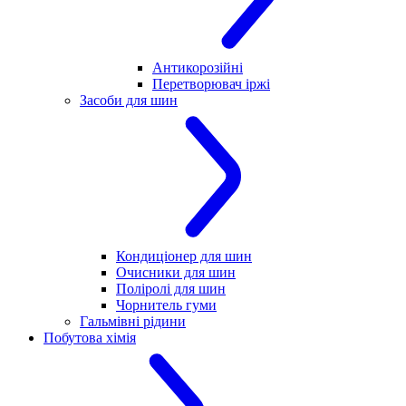
Антикорозійні
Перетворювач іржі
Засоби для шин
Кондиціонер для шин
Очисники для шин
Поліролі для шин
Чорнитель гуми
Гальмівні рідини
Побутова хімія