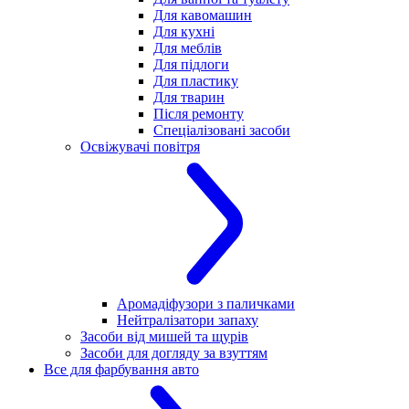
Для кавомашин
Для кухні
Для меблів
Для підлоги
Для пластику
Для тварин
Після ремонту
Спеціалізовані засоби
Освіжувачі повітря
Аромадіфузори з паличками
Нейтралізатори запаху
Засоби від мишей та щурів
Засоби для догляду за взуттям
Все для фарбування авто