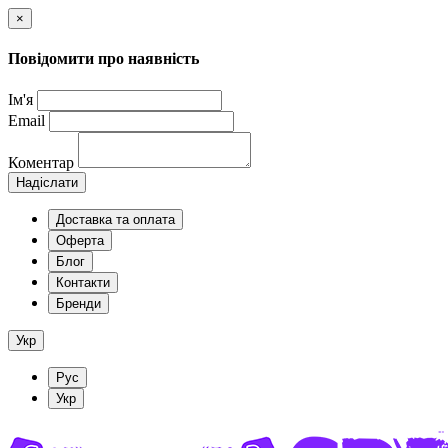
×
Повідомити про наявність
Ім'я
Email
Коментар
Надіслати
Доставка та оплата
Оферта
Блог
Контакти
Бренди
Укр
Рус
Укр