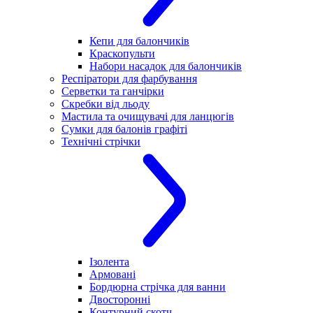
Кепи для балончиків
Краскопульти
Набори насадок для балончиків
Респіратори для фарбування
Серветки та ганчірки
Скребки від льоду
Мастила та очищувачі для ланцюгів
Сумки для балонів графіті
Технічні стрічки
Ізолента
Армовані
Бордюрна стрічка для ванни
Двосторонні
Контурний скотч