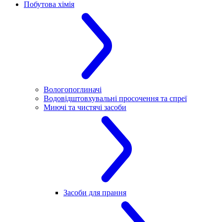
Побутова хімія
Вологопоглиначі
Водовідштовхувальні просочення та спреї
Миючі та чистячі засоби
Засоби для прання