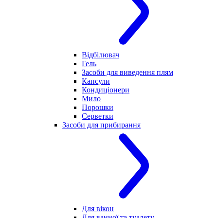
Відбілювач
Гель
Засоби для виведення плям
Капсули
Кондиціонери
Мило
Порошки
Серветки
Засоби для прибирання
Для вікон
Для ванної та туалету