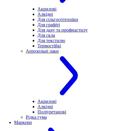
Акрилові
Алкідні
Для cільгосптехніки
Для графіті
Для даху та профнастилу
Для скла
Для текстилю
Термостійкі
Аерозольні лаки
Акрилові
Алкідні
Поліуретанові
Рідка гума
Маркери