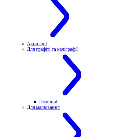
Акрилові
Для графіті та каліграфії
Помпові
Для малювання