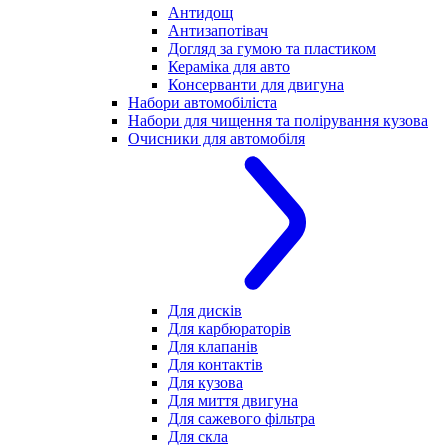
Антидощ
Антизапотівач
Догляд за гумою та пластиком
Кераміка для авто
Консерванти для двигуна
Набори автомобіліста
Набори для чищення та полірування кузова
Очисники для автомобіля
Для дисків
Для карбюраторів
Для клапанів
Для контактів
Для кузова
Для миття двигуна
Для сажевого фільтра
Для скла