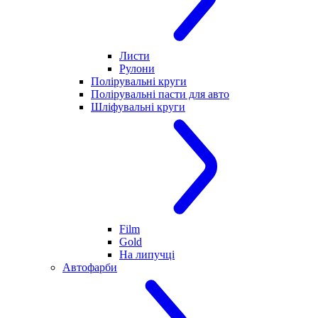
Листи
Рулони
Полірувальні круги
Полірувальні пасти для авто
Шліфувальні круги
Film
Gold
На липучці
Автофарби