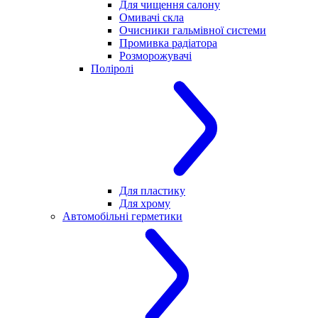
Для чищення салону
Омивачі скла
Очисники гальмівної системи
Промивка радіатора
Розморожувачі
Поліролі
Для пластику
Для хрому
Автомобільні герметики