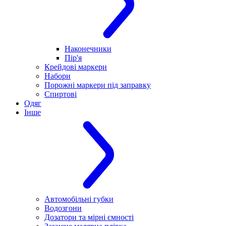
Наконечники
Пір'я
Крейдові маркери
Набори
Порожні маркери під заправку
Спиртові
Одяг
Інше
Автомобільні губки
Водозгони
Дозатори та мірні ємності