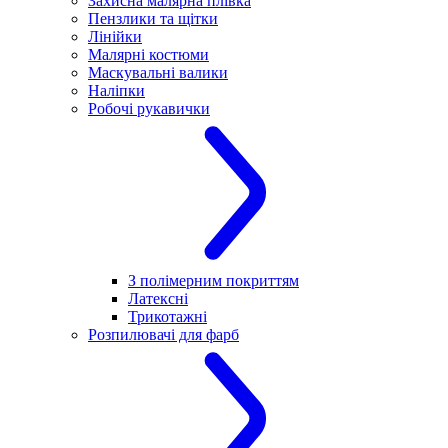
Захисна малярна плівка
Пензлики та щітки
Лінійки
Малярні костюми
Маскувальні валики
Наліпки
Робочі рукавички
З полімерним покриттям
Латексні
Трикотажні
Розпилювачі для фарб