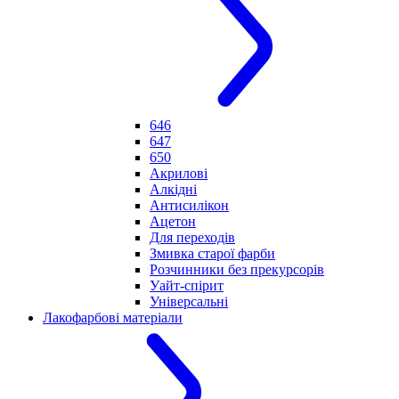
646
647
650
Акрилові
Алкідні
Антисилікон
Ацетон
Для переходів
Змивка старої фарби
Розчинники без прекурсорів
Уайт-спірит
Універсальні
Лакофарбові матеріали