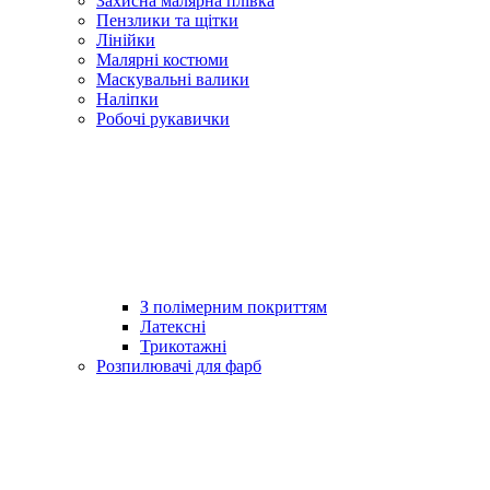
Захисна малярна плівка
Пензлики та щітки
Лінійки
Малярні костюми
Маскувальні валики
Наліпки
Робочі рукавички
З полімерним покриттям
Латексні
Трикотажні
Розпилювачі для фарб