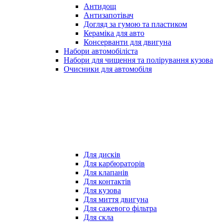
Антидощ
Антизапотівач
Догляд за гумою та пластиком
Кераміка для авто
Консерванти для двигуна
Набори автомобіліста
Набори для чищення та полірування кузова
Очисники для автомобіля
Для дисків
Для карбюраторів
Для клапанів
Для контактів
Для кузова
Для миття двигуна
Для сажевого фільтра
Для скла