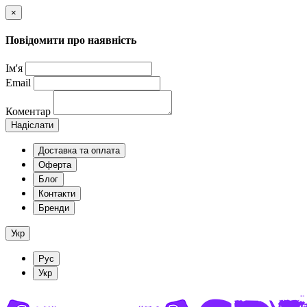
×
Повідомити про наявність
Ім'я
Email
Коментар
Надіслати
Доставка та оплата
Оферта
Блог
Контакти
Бренди
Укр
Рус
Укр