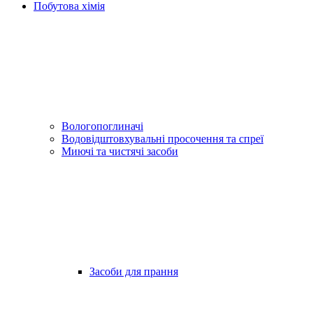
Побутова хімія
Вологопоглиначі
Водовідштовхувальні просочення та спреї
Миючі та чистячі засоби
Засоби для прання