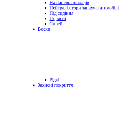
На панель приладів
Нейтралізатори запаху в атомобілі
Під сидіння
Підвісні
Спрей
Воски
Рідкі
Захисні покриття