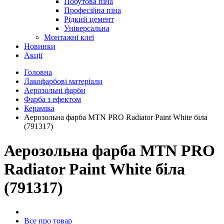
Побутова піна
Професійна піна
Рідкий цемент
Універсальна
Монтажні клеї
Новинки
Акції
Головна
Лакофарбові матеріали
Аерозольні фарби
Фарба з ефектом
Кераміка
Аерозольна фарба MTN PRO Radiator Paint White біла
(791317)
Аерозольна фарба MTN PRO
Radiator Paint White біла
(791317)
Все про товар