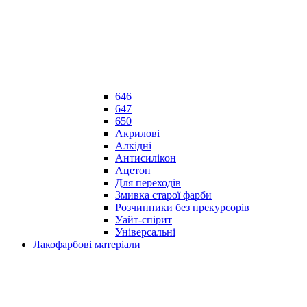
646
647
650
Акрилові
Алкідні
Антисилікон
Ацетон
Для переходів
Змивка старої фарби
Розчинники без прекурсорів
Уайт-спірит
Універсальні
Лакофарбові матеріали