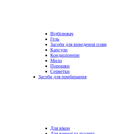
Відбілювач
Гель
Засоби для виведення плям
Капсули
Кондиціонери
Мило
Порошки
Серветки
Засоби для прибирання
Для вікон
Для ванної та туалету