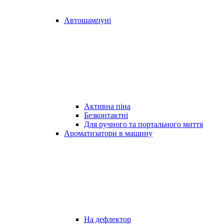
Автошампуні
Активна піна
Безконтактні
Для ручного та портального миття
Ароматизатори в машину
На дефлектор