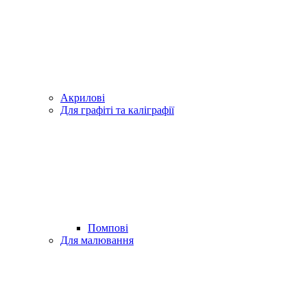
Акрилові
Для графіті та каліграфії
Помпові
Для малювання