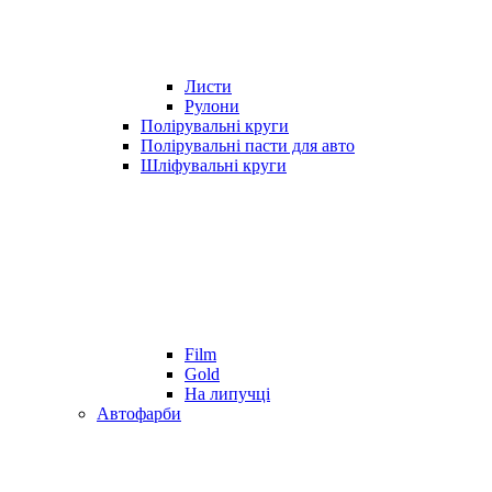
Листи
Рулони
Полірувальні круги
Полірувальні пасти для авто
Шліфувальні круги
Film
Gold
На липучці
Автофарби