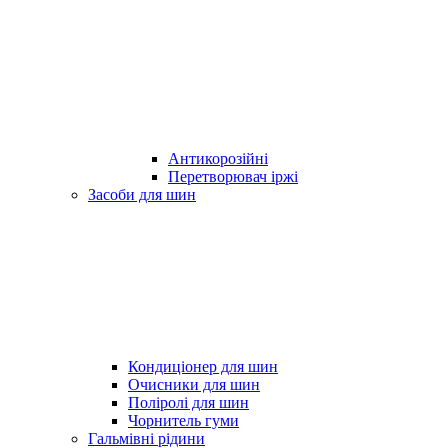
Антикорозійні
Перетворювач іржі
Засоби для шин
Кондиціонер для шин
Очисники для шин
Поліролі для шин
Чорнитель гуми
Гальмівні рідини