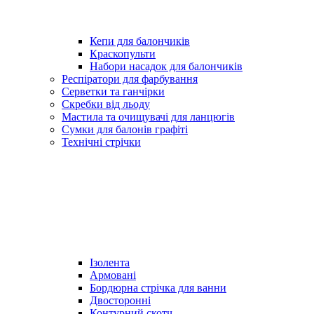
Кепи для балончиків
Краскопульти
Набори насадок для балончиків
Респіратори для фарбування
Серветки та ганчірки
Скребки від льоду
Мастила та очищувачі для ланцюгів
Сумки для балонів графіті
Технічні стрічки
Ізолента
Армовані
Бордюрна стрічка для ванни
Двосторонні
Контурний скотч