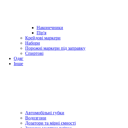
Наконечники
Пір'я
Крейдові маркери
Набори
Порожні маркери під заправку
Спиртові
Одяг
Інше
Автомобільні губки
Водозгони
Дозатори та мірні ємності