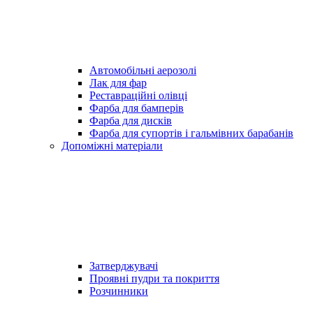
Автомобільні аерозолі
Лак для фар
Реставраційні олівці
Фарба для бамперів
Фарба для дисків
Фарба для супортів і гальмівних барабанів
Допоміжні матеріали
Затверджувачі
Проявні пудри та покриття
Розчинники