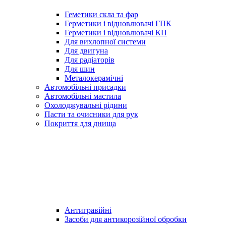
Геметики скла та фар
Герметики і відновлювачі ГПК
Герметики і відновлювачі КП
Для вихлопної системи
Для двигуна
Для радіаторів
Для шин
Металокерамічні
Автомобільні присадки
Автомобільні мастила
Охолоджувальні рідини
Пасти та очисники для рук
Покриття для днища
Антигравійні
Засоби для антикорозійної обробки