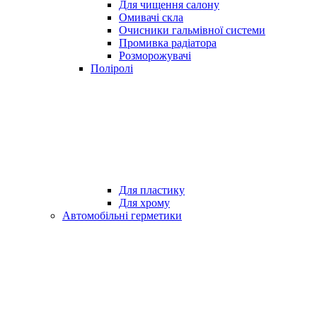
Для чищення салону
Омивачі скла
Очисники гальмівної системи
Промивка радіатора
Розморожувачі
Поліролі
Для пластику
Для хрому
Автомобільні герметики