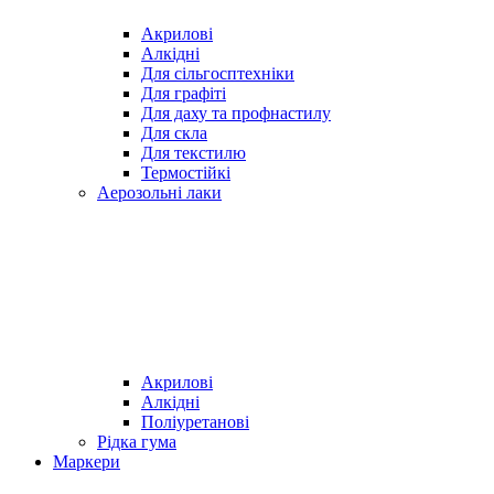
Акрилові
Алкідні
Для cільгосптехніки
Для графіті
Для даху та профнастилу
Для скла
Для текстилю
Термостійкі
Аерозольні лаки
Акрилові
Алкідні
Поліуретанові
Рідка гума
Маркери