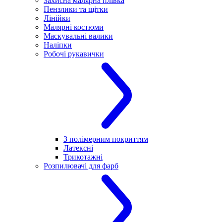
Захисна малярна плівка
Пензлики та щітки
Лінійки
Малярні костюми
Маскувальні валики
Наліпки
Робочі рукавички
З полімерним покриттям
Латексні
Трикотажні
Розпилювачі для фарб