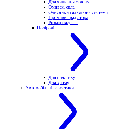
Для чищення салону
Омивачі скла
Очисники гальмівної системи
Промивка радіатора
Розморожувачі
Поліролі
Для пластику
Для хрому
Автомобільні герметики