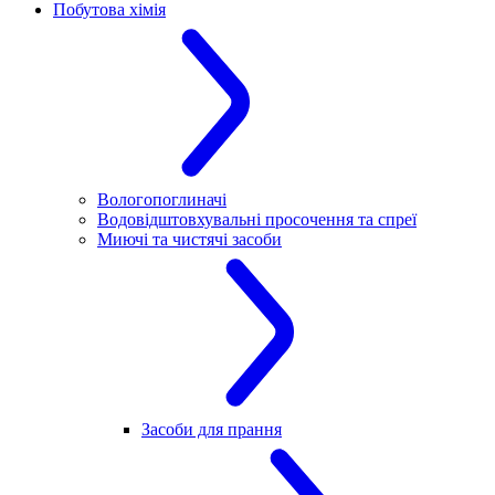
Побутова хімія
Вологопоглиначі
Водовідштовхувальні просочення та спреї
Миючі та чистячі засоби
Засоби для прання