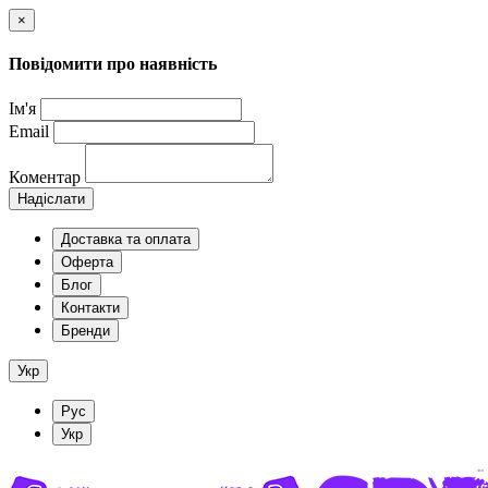
×
Повідомити про наявність
Ім'я
Email
Коментар
Надіслати
Доставка та оплата
Оферта
Блог
Контакти
Бренди
Укр
Рус
Укр