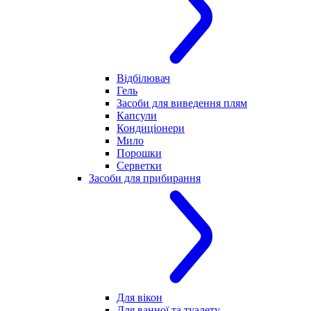
Відбілювач
Гель
Засоби для виведення плям
Капсули
Кондиціонери
Мило
Порошки
Серветки
Засоби для прибирання
Для вікон
Для ванної та туалету