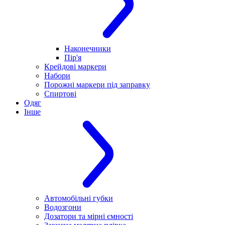
Наконечники
Пір'я
Крейдові маркери
Набори
Порожні маркери під заправку
Спиртові
Одяг
Інше
Автомобільні губки
Водозгони
Дозатори та мірні ємності