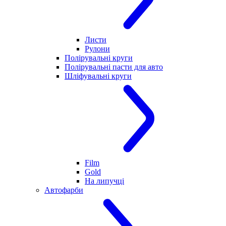
Листи
Рулони
Полірувальні круги
Полірувальні пасти для авто
Шліфувальні круги
Film
Gold
На липучці
Автофарби