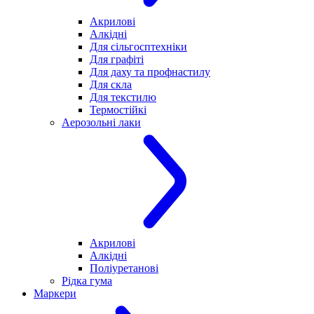
Акрилові
Алкідні
Для cільгосптехніки
Для графіті
Для даху та профнастилу
Для скла
Для текстилю
Термостійкі
Аерозольні лаки
Акрилові
Алкідні
Поліуретанові
Рідка гума
Маркери