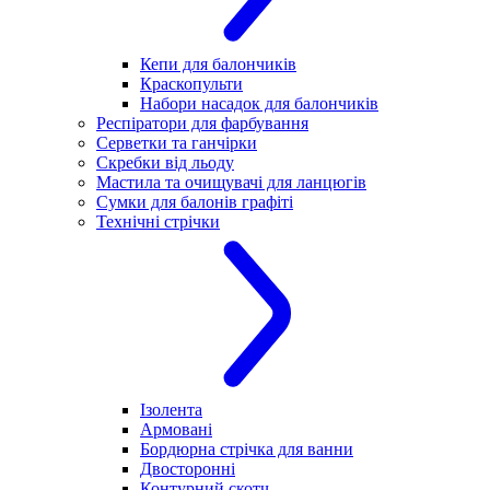
Кепи для балончиків
Краскопульти
Набори насадок для балончиків
Респіратори для фарбування
Серветки та ганчірки
Скребки від льоду
Мастила та очищувачі для ланцюгів
Сумки для балонів графіті
Технічні стрічки
Ізолента
Армовані
Бордюрна стрічка для ванни
Двосторонні
Контурний скотч