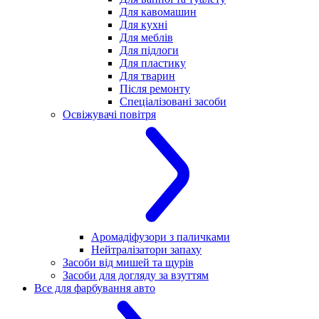
Для кавомашин
Для кухні
Для меблів
Для підлоги
Для пластику
Для тварин
Після ремонту
Спеціалізовані засоби
Освіжувачі повітря
Аромадіфузори з паличками
Нейтралізатори запаху
Засоби від мишей та щурів
Засоби для догляду за взуттям
Все для фарбування авто