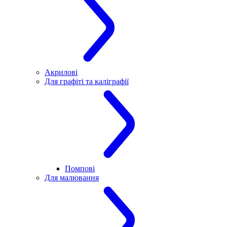
Акрилові
Для графіті та каліграфії
Помпові
Для малювання