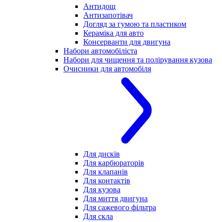
Антидощ
Антизапотівач
Догляд за гумою та пластиком
Кераміка для авто
Консерванти для двигуна
Набори автомобіліста
Набори для чищення та полірування кузова
Очисники для автомобіля
Для дисків
Для карбюраторів
Для клапанів
Для контактів
Для кузова
Для миття двигуна
Для сажевого фільтра
Для скла