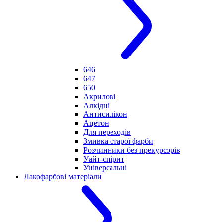
646
647
650
Акрилові
Алкідні
Антисилікон
Ацетон
Для переходів
Змивка старої фарби
Розчинники без прекурсорів
Уайт-спірит
Універсальні
Лакофарбові матеріали