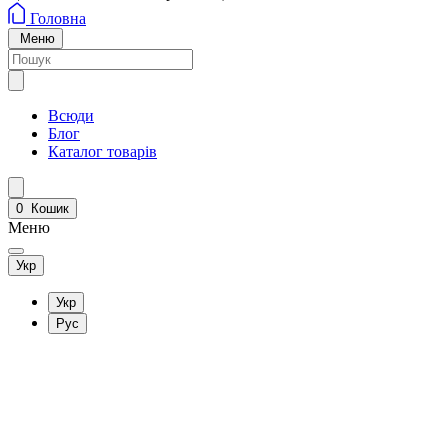
Головна
Меню
Всюди
Блог
Каталог товарів
0
Кошик
Меню
Укр
Укр
Рус