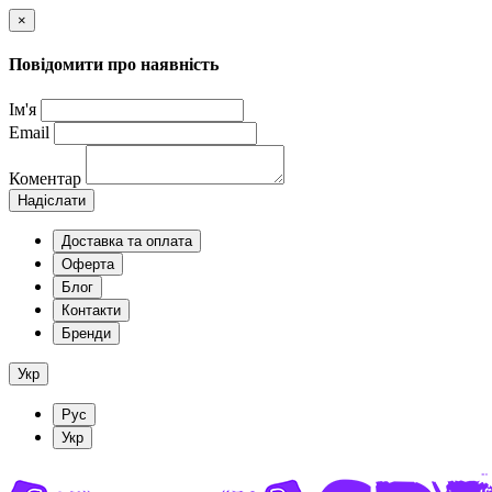
×
Повідомити про наявність
Ім'я
Email
Коментар
Надіслати
Доставка та оплата
Оферта
Блог
Контакти
Бренди
Укр
Рус
Укр