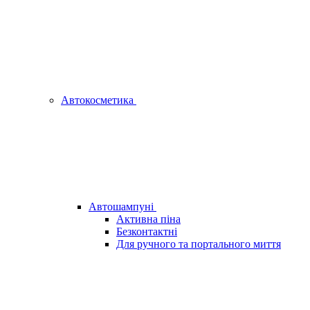
Автокосметика
Автошампуні
Активна піна
Безконтактні
Для ручного та портального миття