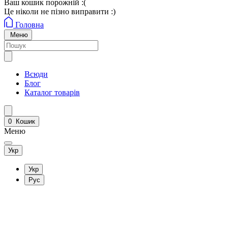
Ваш кошик порожній :(
Це ніколи не пізно виправити :)
Головна
Меню
Всюди
Блог
Каталог товарів
0
Кошик
Меню
Укр
Укр
Рус