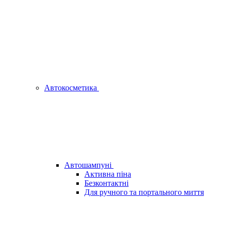
Автокосметика
Автошампуні
Активна піна
Безконтактні
Для ручного та портального миття