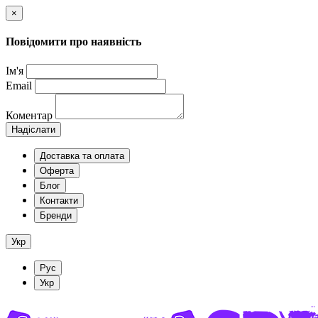
×
Повідомити про наявність
Ім'я
Email
Коментар
Надіслати
Доставка та оплата
Оферта
Блог
Контакти
Бренди
Укр
Рус
Укр