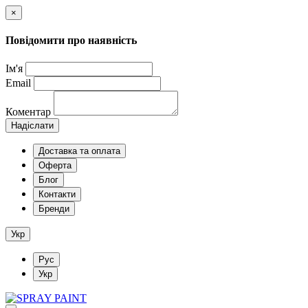
×
Повідомити про наявність
Ім'я
Email
Коментар
Надіслати
Доставка та оплата
Оферта
Блог
Контакти
Бренди
Укр
Рус
Укр