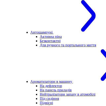
Автошампуні
Активна піна
Безконтактні
Для ручного та портального миття
Ароматизатори в машину
На дефлектор
На панель приладів
Нейтралізатори запаху в атомобілі
Під сидіння
Підвісні