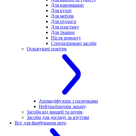
Для кавомашин
Для кухні
Для меблів
Для підлоги
Для пластику
Для тварин
Після ремонту
Спеціалізовані засоби
Освіжувачі повітря
Аромадіфузори з паличками
Нейтралізатори запаху
Засоби від мишей та щурів
Засоби для догляду за взуттям
Все для фарбування авто