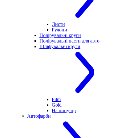
Листи
Рулони
Полірувальні круги
Полірувальні пасти для авто
Шліфувальні круги
Film
Gold
На липучці
Автофарби