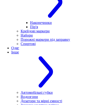
Наконечники
Пір'я
Крейдові маркери
Набори
Порожні маркери під заправку
Спиртові
Одяг
Інше
Автомобільні губки
Водозгони
Дозатори та мірні ємності