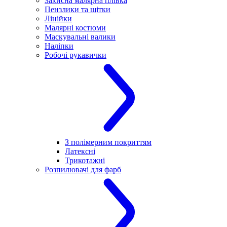
Захисна малярна плівка
Пензлики та щітки
Лінійки
Малярні костюми
Маскувальні валики
Наліпки
Робочі рукавички
З полімерним покриттям
Латексні
Трикотажні
Розпилювачі для фарб