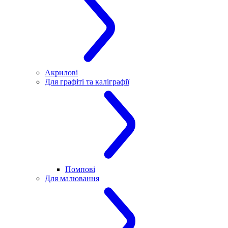
Акрилові
Для графіті та каліграфії
Помпові
Для малювання