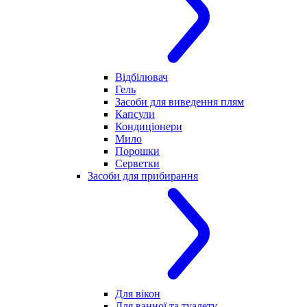
Відбілювач
Гель
Засоби для виведення плям
Капсули
Кондиціонери
Мило
Порошки
Серветки
Засоби для прибирання
Для вікон
Для ванної та туалету