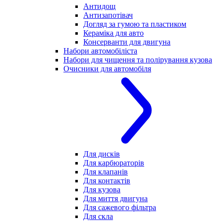
Антидощ
Антизапотівач
Догляд за гумою та пластиком
Кераміка для авто
Консерванти для двигуна
Набори автомобіліста
Набори для чищення та полірування кузова
Очисники для автомобіля
Для дисків
Для карбюраторів
Для клапанів
Для контактів
Для кузова
Для миття двигуна
Для сажевого фільтра
Для скла