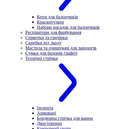
Кепи для балончиків
Краскопульти
Набори насадок для балончиків
Респіратори для фарбування
Серветки та ганчірки
Скребки від льоду
Мастила та очищувачі для ланцюгів
Сумки для балонів графіті
Технічні стрічки
Ізолента
Армовані
Бордюрна стрічка для ванни
Двосторонні
Контурний скотч