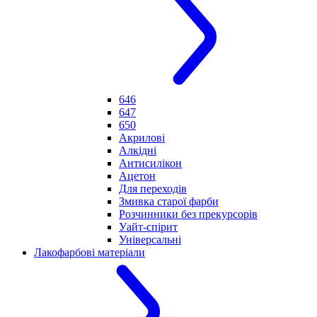
646
647
650
Акрилові
Алкідні
Антисилікон
Ацетон
Для переходів
Змивка старої фарби
Розчинники без прекурсорів
Уайт-спірит
Універсальні
Лакофарбові матеріали