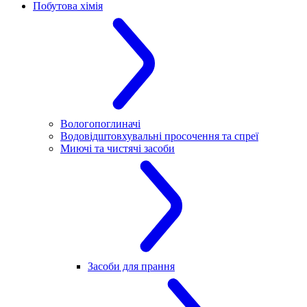
Побутова хімія
Вологопоглиначі
Водовідштовхувальні просочення та спреї
Миючі та чистячі засоби
Засоби для прання