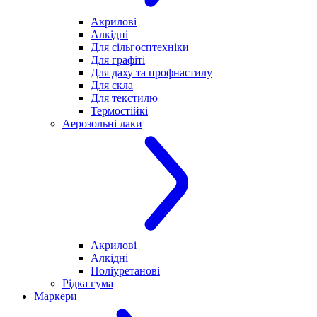
Акрилові
Алкідні
Для cільгосптехніки
Для графіті
Для даху та профнастилу
Для скла
Для текстилю
Термостійкі
Аерозольні лаки
Акрилові
Алкідні
Поліуретанові
Рідка гума
Маркери