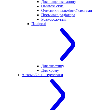
Для чищення салону
Омивачі скла
Очисники гальмівної системи
Промивка радіатора
Розморожувачі
Поліролі
Для пластику
Для хрому
Автомобільні герметики