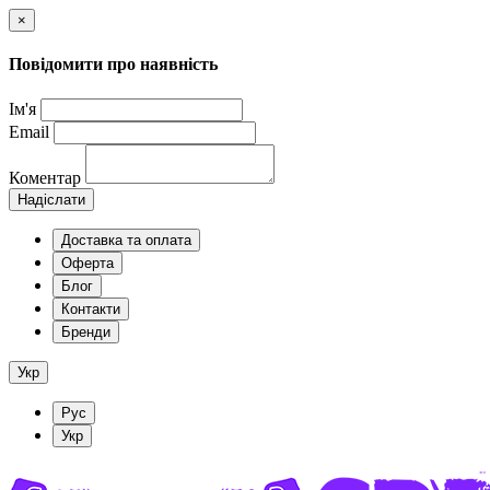
×
Повідомити про наявність
Ім'я
Email
Коментар
Надіслати
Доставка та оплата
Оферта
Блог
Контакти
Бренди
Укр
Рус
Укр