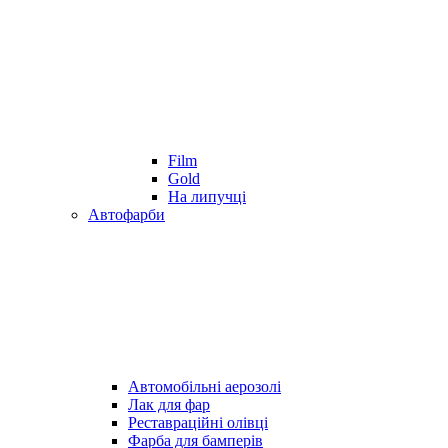
Film
Gold
На липучці
Автофарби
Автомобільні аерозолі
Лак для фар
Реставраційні олівці
Фарба для бамперів