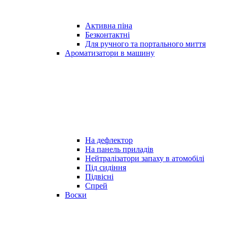
Активна піна
Безконтактні
Для ручного та портального миття
Ароматизатори в машину
На дефлектор
На панель приладів
Нейтралізатори запаху в атомобілі
Під сидіння
Підвісні
Спрей
Воски