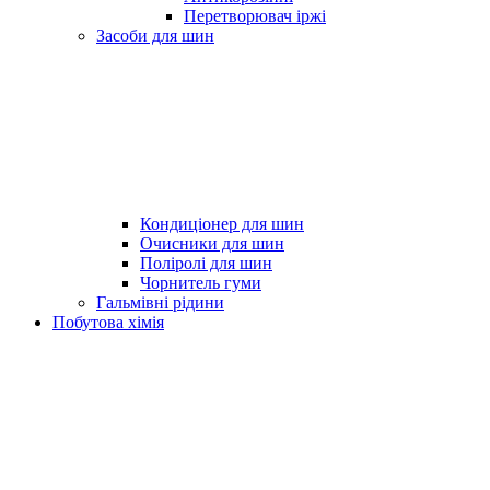
Перетворювач іржі
Засоби для шин
Кондиціонер для шин
Очисники для шин
Поліролі для шин
Чорнитель гуми
Гальмівні рідини
Побутова хімія