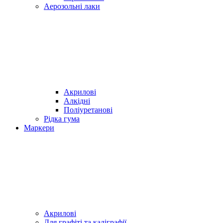
Аерозольні лаки
Акрилові
Алкідні
Поліуретанові
Рідка гума
Маркери
Акрилові
Для графіті та каліграфії