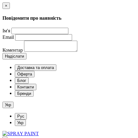
×
Повідомити про наявність
Ім'я
Email
Коментар
Надіслати
Доставка та оплата
Оферта
Блог
Контакти
Бренди
Укр
Рус
Укр