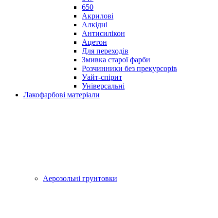
650
Акрилові
Алкідні
Антисилікон
Ацетон
Для переходів
Змивка старої фарби
Розчинники без прекурсорів
Уайт-спірит
Універсальні
Лакофарбові матеріали
Аерозольні грунтовки