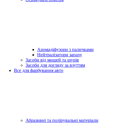
Аромадіфузори з паличками
Нейтралізатори запаху
Засоби від мишей та щурів
Засоби для догляду за взуттям
Все для фарбування авто
Абразивні та полірувальні матеріали