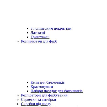
З полімерним покриттям
Латексні
Трикотажні
Розпилювачі для фарб
Кепи для балончиків
Краскопульти
Набори насадок для балончиків
Респіратори для фарбування
Серветки та ганчірки
Скребки від льоду