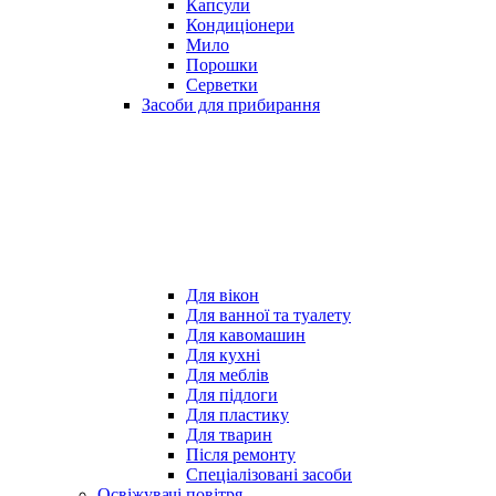
Капсули
Кондиціонери
Мило
Порошки
Серветки
Засоби для прибирання
Для вікон
Для ванної та туалету
Для кавомашин
Для кухні
Для меблів
Для підлоги
Для пластику
Для тварин
Після ремонту
Спеціалізовані засоби
Освіжувачі повітря