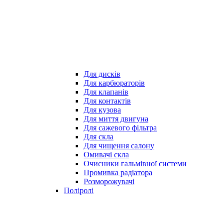
Для дисків
Для карбюраторів
Для клапанів
Для контактів
Для кузова
Для миття двигуна
Для сажевого фільтра
Для скла
Для чищення салону
Омивачі скла
Очисники гальмівної системи
Промивка радіатора
Розморожувачі
Поліролі