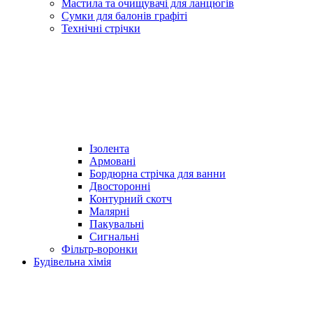
Мастила та очищувачі для ланцюгів
Сумки для балонів графіті
Технічні стрічки
Ізолента
Армовані
Бордюрна стрічка для ванни
Двосторонні
Контурний скотч
Малярні
Пакувальні
Сигнальні
Фільтр-воронки
Будівельна хімія