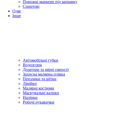
Порожні маркери під заправку
Спиртові
Одяг
Інше
Автомобільні губки
Водозгони
Дозатори та мірні ємності
Захисна малярна плівка
Пензлики та щітки
Лінійки
Малярні костюми
Маскувальні валики
Наліпки
Робочі рукавички