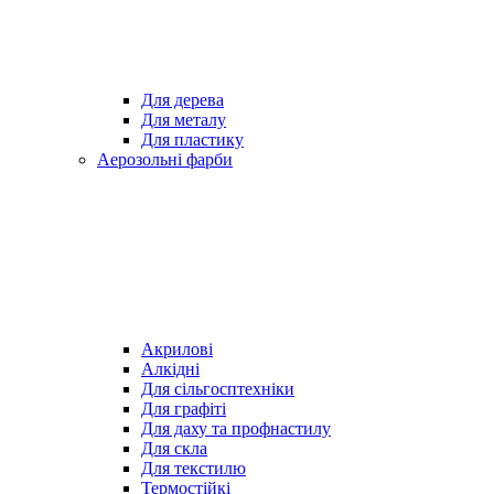
Для дерева
Для металу
Для пластику
Аерозольні фарби
Акрилові
Алкідні
Для cільгосптехніки
Для графіті
Для даху та профнастилу
Для скла
Для текстилю
Термостійкі