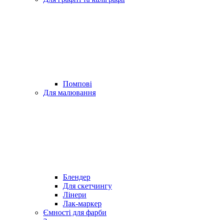
Помпові
Для малювання
Блендер
Для скетчингу
Лінери
Лак-маркер
Ємності для фарби