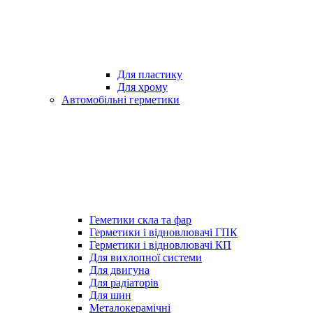
Для пластику
Для хрому
Автомобільні герметики
Геметики скла та фар
Герметики і відновлювачі ГПК
Герметики і відновлювачі КП
Для вихлопної системи
Для двигуна
Для радіаторів
Для шин
Металокерамічні