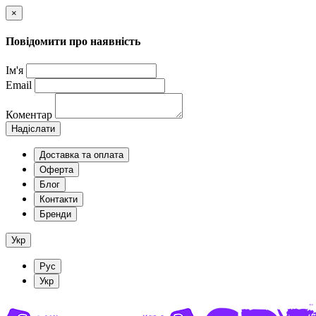
×
Повідомити про наявність
Ім'я
Email
Коментар
Надіслати
Доставка та оплата
Оферта
Блог
Контакти
Бренди
Укр
Рус
Укр