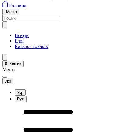
Головна
Меню
Всюди
Блог
Каталог товарів
0
Кошик
Меню
Укр
Укр
Рус