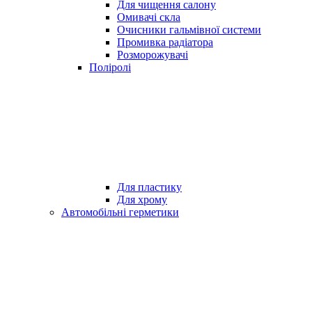
Для чищення салону
Омивачі скла
Очисники гальмівної системи
Промивка радіатора
Розморожувачі
Поліролі
Для пластику
Для хрому
Автомобільні герметики