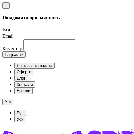
×
Повідомити про наявність
Ім'я
Email
Коментар
Надіслати
Доставка та оплата
Оферта
Блог
Контакти
Бренди
Укр
Рус
Укр