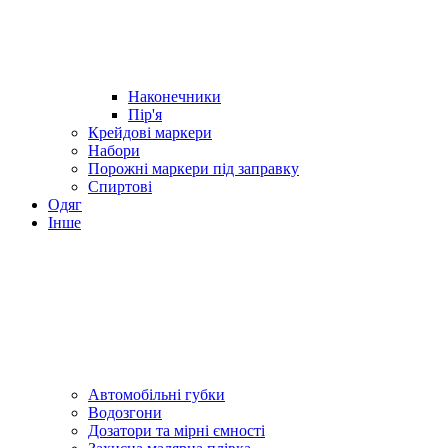
Наконечники
Пір'я
Крейдові маркери
Набори
Порожні маркери під заправку
Спиртові
Одяг
Інше
Автомобільні губки
Водозгони
Дозатори та мірні ємності