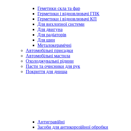
Геметики скла та фар
Герметики і відновлювачі ГПК
Герметики і відновлювачі КП
Для вихлопної системи
Для двигуна
Для радіаторів
Для шин
Металокерамічні
Автомобільні присадки
Автомобільні мастила
Охолоджувальні рідини
Пасти та очисники для рук
Покриття для днища
Антигравійні
Засоби для антикорозійної обробки