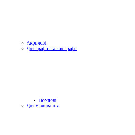
Акрилові
Для графіті та каліграфії
Помпові
Для малювання