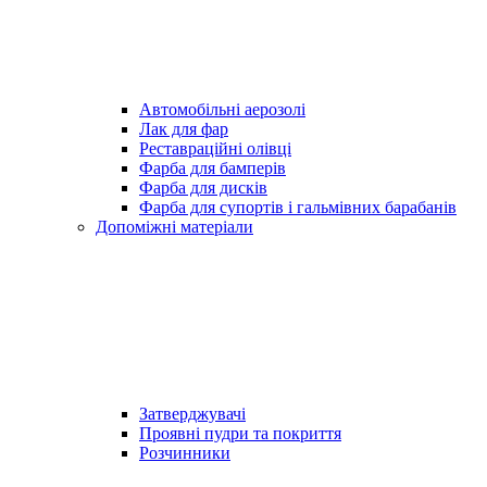
Автомобільні аерозолі
Лак для фар
Реставраційні олівці
Фарба для бамперів
Фарба для дисків
Фарба для супортів і гальмівних барабанів
Допоміжні матеріали
Затверджувачі
Проявні пудри та покриття
Розчинники