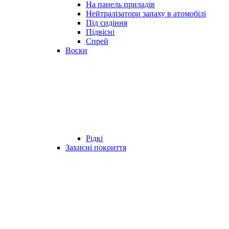
На панель приладів
Нейтралізатори запаху в атомобілі
Під сидіння
Підвісні
Спрей
Воски
Рідкі
Захисні покриття