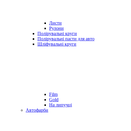
Листи
Рулони
Полірувальні круги
Полірувальні пасти для авто
Шліфувальні круги
Film
Gold
На липучці
Автофарби