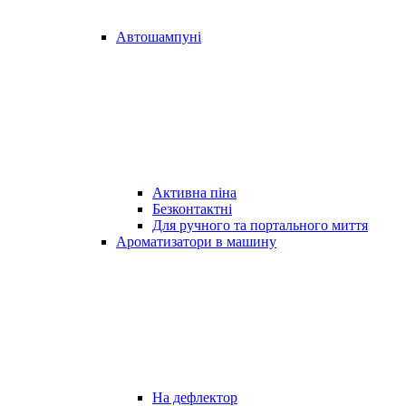
Автошампуні
Активна піна
Безконтактні
Для ручного та портального миття
Ароматизатори в машину
На дефлектор