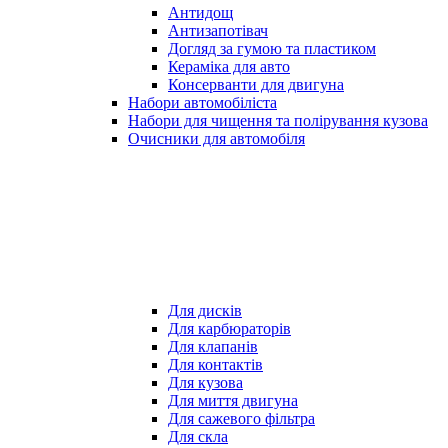
Антидощ
Антизапотівач
Догляд за гумою та пластиком
Кераміка для авто
Консерванти для двигуна
Набори автомобіліста
Набори для чищення та полірування кузова
Очисники для автомобіля
Для дисків
Для карбюраторів
Для клапанів
Для контактів
Для кузова
Для миття двигуна
Для сажевого фільтра
Для скла