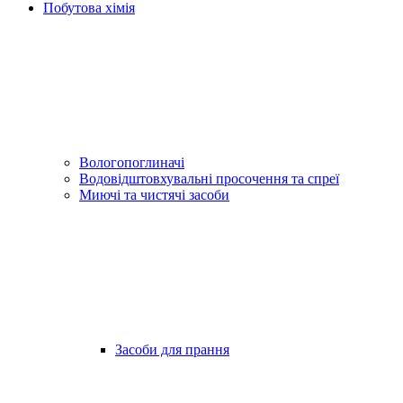
Побутова хімія
Вологопоглиначі
Водовідштовхувальні просочення та спреї
Миючі та чистячі засоби
Засоби для прання