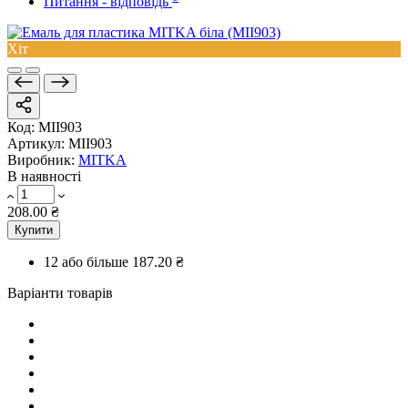
Питання - відповідь
Хіт
Код:
MII903
Артикул:
MII903
Виробник:
MITKA
В наявності
208.00 ₴
Купити
12 або більше
187.20 ₴
Варіанти товарів