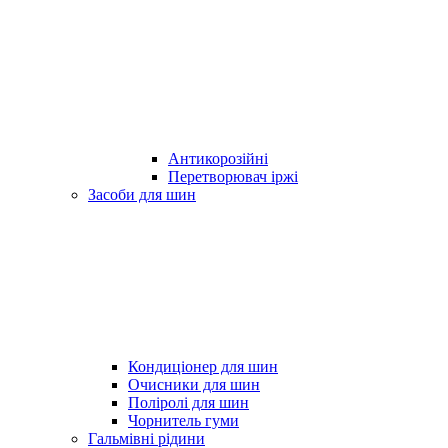
Антикорозійні
Перетворювач іржі
Засоби для шин
Кондиціонер для шин
Очисники для шин
Поліролі для шин
Чорнитель гуми
Гальмівні рідини