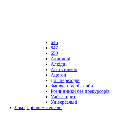
646
647
650
Акрилові
Алкідні
Антисилікон
Ацетон
Для переходів
Змивка старої фарби
Розчинники без прекурсорів
Уайт-спірит
Універсальні
Лакофарбові матеріали