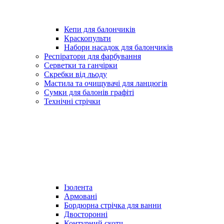
Кепи для балончиків
Краскопульти
Набори насадок для балончиків
Респіратори для фарбування
Серветки та ганчірки
Скребки від льоду
Мастила та очищувачі для ланцюгів
Сумки для балонів графіті
Технічні стрічки
Ізолента
Армовані
Бордюрна стрічка для ванни
Двосторонні
Контурний скотч