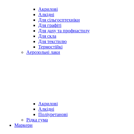
Акрилові
Алкідні
Для cільгосптехніки
Для графіті
Для даху та профнастилу
Для скла
Для текстилю
Термостійкі
Аерозольні лаки
Акрилові
Алкідні
Поліуретанові
Рідка гума
Маркери