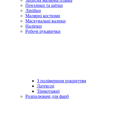
Захисна малярна плівка
Пензлики та щітки
Лінійки
Малярні костюми
Маскувальні валики
Наліпки
Робочі рукавички
З полімерним покриттям
Латексні
Трикотажні
Розпилювачі для фарб