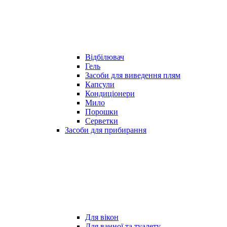
Відбілювач
Гель
Засоби для виведення плям
Капсули
Кондиціонери
Мило
Порошки
Серветки
Засоби для прибирання
Для вікон
Для ванної та туалету