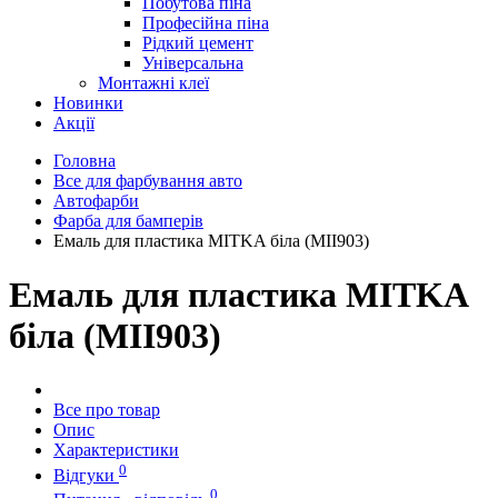
Побутова піна
Професійна піна
Рідкий цемент
Універсальна
Монтажні клеї
Новинки
Акції
Головна
Все для фарбування авто
Автофарби
Фарба для бамперів
Емаль для пластика MITKA біла (MII903)
Емаль для пластика MITKA
біла (MII903)
Все про товар
Опис
Характеристики
0
Відгуки
0