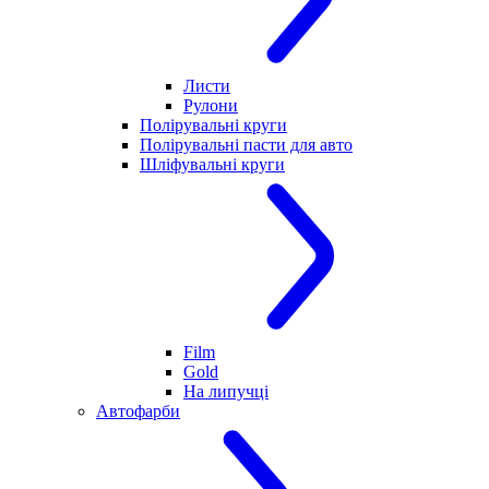
Листи
Рулони
Полірувальні круги
Полірувальні пасти для авто
Шліфувальні круги
Film
Gold
На липучці
Автофарби