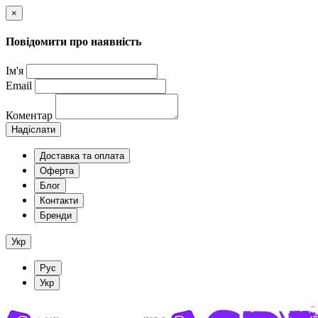
×
Повідомити про наявність
Ім'я
Email
Коментар
Надіслати
Доставка та оплата
Оферта
Блог
Контакти
Бренди
Укр
Рус
Укр