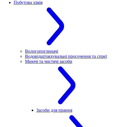
Побутова хімія
Вологопоглиначі
Водовідштовхувальні просочення та спреї
Миючі та чистячі засоби
Засоби для прання