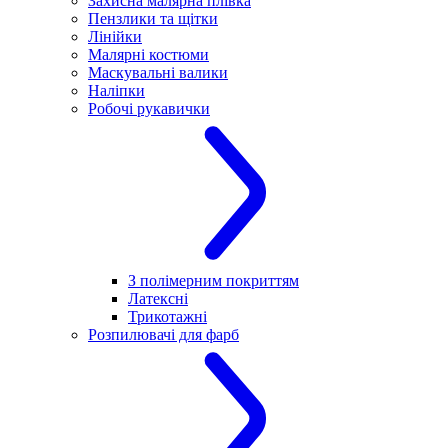
Захисна малярна плівка
Пензлики та щітки
Лінійки
Малярні костюми
Маскувальні валики
Наліпки
Робочі рукавички
З полімерним покриттям
Латексні
Трикотажні
Розпилювачі для фарб