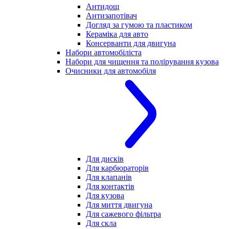
Антидощ
Антизапотівач
Догляд за гумою та пластиком
Кераміка для авто
Консерванти для двигуна
Набори автомобіліста
Набори для чищення та полірування кузова
Очисники для автомобіля
Для дисків
Для карбюраторів
Для клапанів
Для контактів
Для кузова
Для миття двигуна
Для сажевого фільтра
Для скла