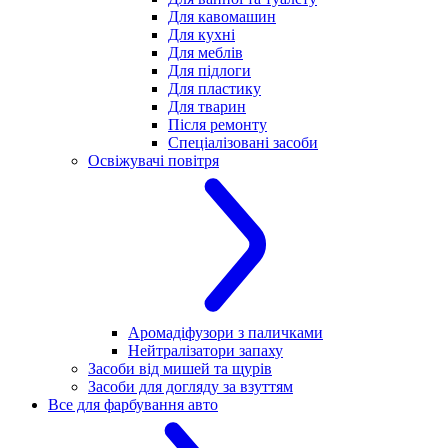
Для кавомашин
Для кухні
Для меблів
Для підлоги
Для пластику
Для тварин
Після ремонту
Спеціалізовані засоби
Освіжувачі повітря
Аромадіфузори з паличками
Нейтралізатори запаху
Засоби від мишей та щурів
Засоби для догляду за взуттям
Все для фарбування авто