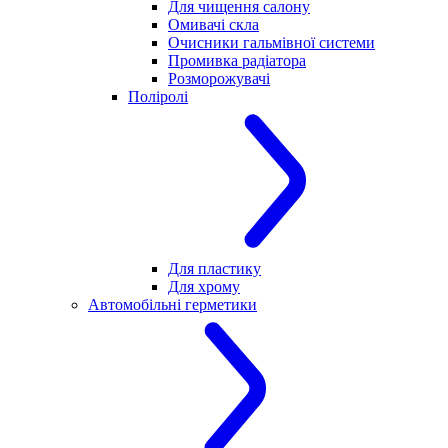
Для чищення салону
Омивачі скла
Очисники гальмівної системи
Промивка радіатора
Розморожувачі
Поліролі
Для пластику
Для хрому
Автомобільні герметики