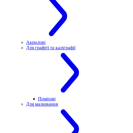
Акрилові
Для графіті та каліграфії
Помпові
Для малювання