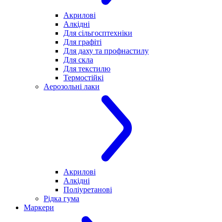
Акрилові
Алкідні
Для cільгосптехніки
Для графіті
Для даху та профнастилу
Для скла
Для текстилю
Термостійкі
Аерозольні лаки
Акрилові
Алкідні
Поліуретанові
Рідка гума
Маркери