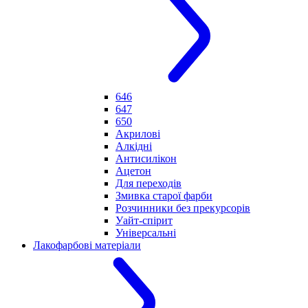
646
647
650
Акрилові
Алкідні
Антисилікон
Ацетон
Для переходів
Змивка старої фарби
Розчинники без прекурсорів
Уайт-спірит
Універсальні
Лакофарбові матеріали