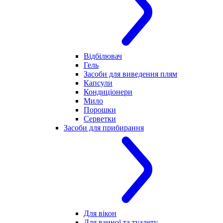
Відбілювач
Гель
Засоби для виведення плям
Капсули
Кондиціонери
Мило
Порошки
Серветки
Засоби для прибирання
Для вікон
Для ванної та туалету