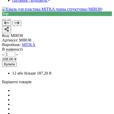
Питання - відповідь
Top
Код:
MII038
Артикул:
MII038
Виробник:
MITKA
В наявності
208.00 ₴
Купити
12 або більше
187.20 ₴
Варіанти товарів