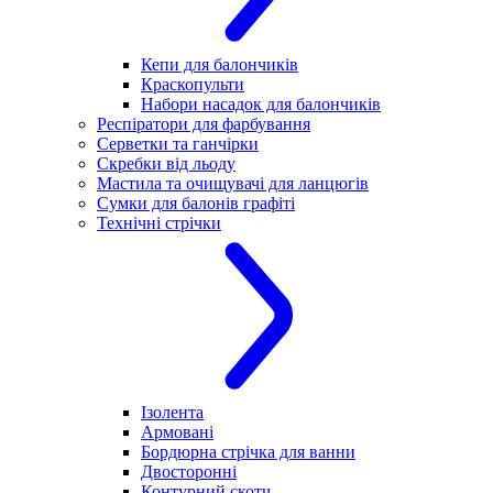
Кепи для балончиків
Краскопульти
Набори насадок для балончиків
Респіратори для фарбування
Серветки та ганчірки
Скребки від льоду
Мастила та очищувачі для ланцюгів
Сумки для балонів графіті
Технічні стрічки
Ізолента
Армовані
Бордюрна стрічка для ванни
Двосторонні
Контурний скотч