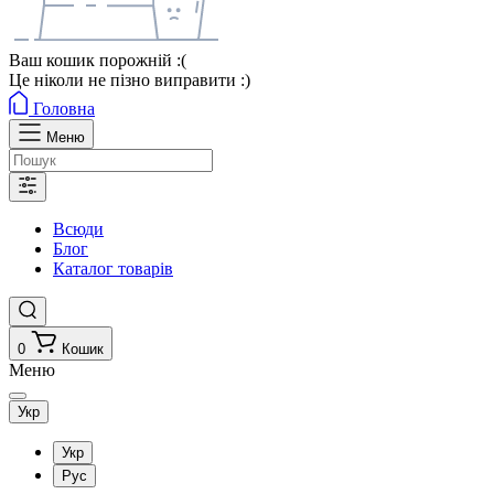
Ваш кошик порожній :(
Це ніколи не пізно виправити :)
Головна
Меню
Всюди
Блог
Каталог товарів
0
Кошик
Меню
Укр
Укр
Рус