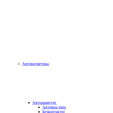
Автокосметика
Автошампуні
Активна піна
Безконтактні