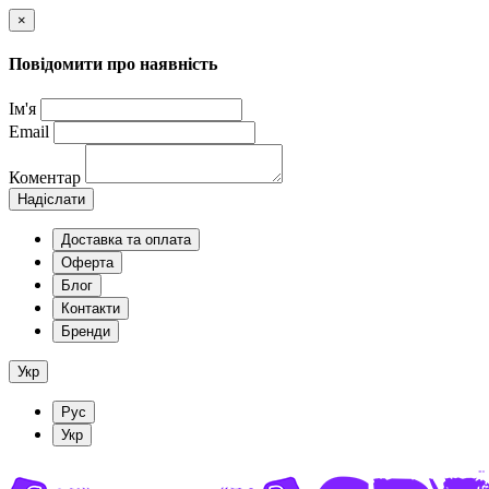
×
Повідомити про наявність
Ім'я
Email
Коментар
Надіслати
Доставка та оплата
Оферта
Блог
Контакти
Бренди
Укр
Рус
Укр