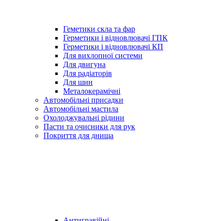
Геметики скла та фар
Герметики і відновлювачі ГПК
Герметики і відновлювачі КП
Для вихлопної системи
Для двигуна
Для радіаторів
Для шин
Металокерамічні
Автомобільні присадки
Автомобільні мастила
Охолоджувальні рідини
Пасти та очисники для рук
Покриття для днища
Антигравійні