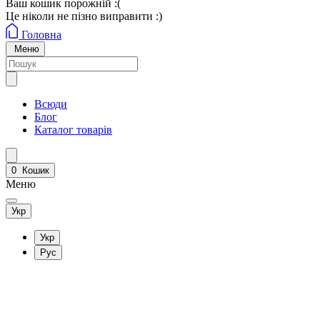
Ваш кошик порожній :(
Це ніколи не пізно виправити :)
Головна
Меню
Всюди
Блог
Каталог товарів
0
Кошик
Меню
Укр
Укр
Рус