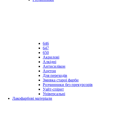
646
647
650
Акрилові
Алкідні
Антисилікон
Ацетон
Для переходів
Змивка старої фарби
Розчинники без прекурсорів
Уайт-спірит
Універсальні
Лакофарбові матеріали