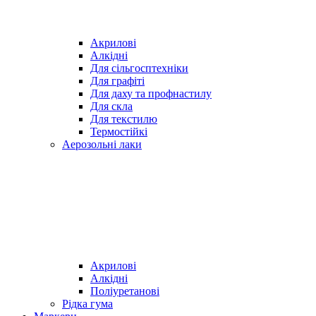
Акрилові
Алкідні
Для cільгосптехніки
Для графіті
Для даху та профнастилу
Для скла
Для текстилю
Термостійкі
Аерозольні лаки
Акрилові
Алкідні
Поліуретанові
Рідка гума