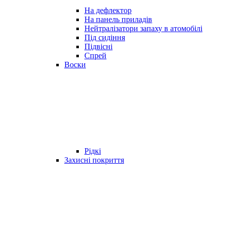
На дефлектор
На панель приладів
Нейтралізатори запаху в атомобілі
Під сидіння
Підвісні
Спрей
Воски
Рідкі
Захисні покриття