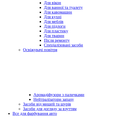
Для вікон
Для ванної та туалету
Для кавомашин
Для кухні
Для меблів
Для підлоги
Для пластику
Для тварин
Після ремонту
Спеціалізовані засоби
Освіжувачі повітря
Аромадіфузори з паличками
Нейтралізатори запаху
Засоби від мишей та щурів
Засоби для догляду за взуттям
Все для фарбування авто