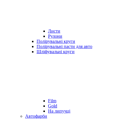
Листи
Рулони
Полірувальні круги
Полірувальні пасти для авто
Шліфувальні круги
Film
Gold
На липучці
Автофарби