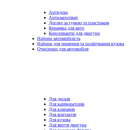
Антидощ
Антизапотівач
Догляд за гумою та пластиком
Кераміка для авто
Консерванти для двигуна
Набори автомобіліста
Набори для чищення та полірування кузова
Очисники для автомобіля
Для дисків
Для карбюраторів
Для клапанів
Для контактів
Для кузова
Для миття двигуна