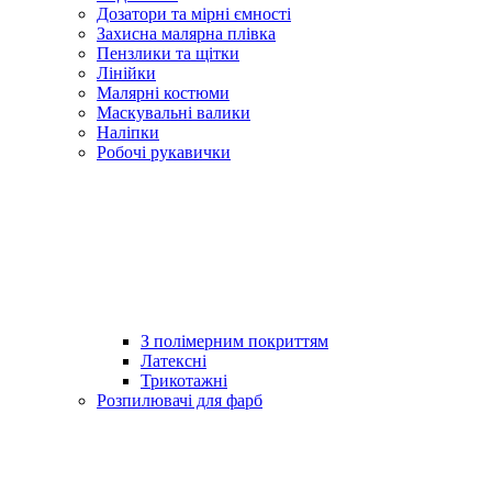
Дозатори та мірні ємності
Захисна малярна плівка
Пензлики та щітки
Лінійки
Малярні костюми
Маскувальні валики
Наліпки
Робочі рукавички
З полімерним покриттям
Латексні
Трикотажні
Розпилювачі для фарб