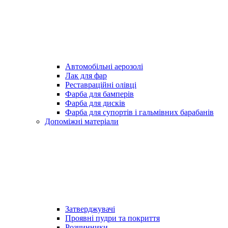
Автомобільні аерозолі
Лак для фар
Реставраційні олівці
Фарба для бамперів
Фарба для дисків
Фарба для супортів і гальмівних барабанів
Допоміжні матеріали
Затверджувачі
Проявні пудри та покриття
Розчинники