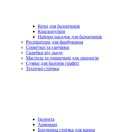
Кепи для балончиків
Краскопульти
Набори насадок для балончиків
Респіратори для фарбування
Серветки та ганчірки
Скребки від льоду
Мастила та очищувачі для ланцюгів
Сумки для балонів графіті
Технічні стрічки
Ізолента
Армовані
Бордюрна стрічка для ванни