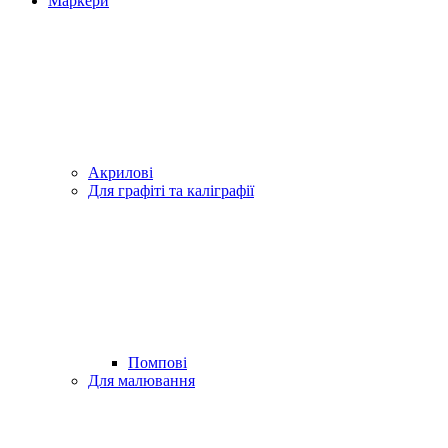
Маркери
Акрилові
Для графіті та каліграфії
Помпові
Для малювання