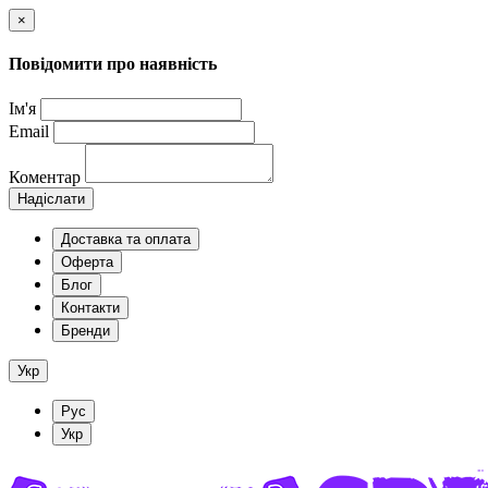
×
Повідомити про наявність
Ім'я
Email
Коментар
Надіслати
Доставка та оплата
Оферта
Блог
Контакти
Бренди
Укр
Рус
Укр