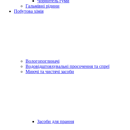
Чорнитель гуми
Гальмівні рідини
Побутова хімія
Вологопоглиначі
Водовідштовхувальні просочення та спреї
Миючі та чистячі засоби
Засоби для прання