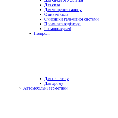
Для сажевого фільтра
Для скла
Для чищення салону
Омивачі скла
Очисники гальмівної системи
Промивка радіатора
Розморожувачі
Поліролі
Для пластику
Для хрому
Автомобільні герметики