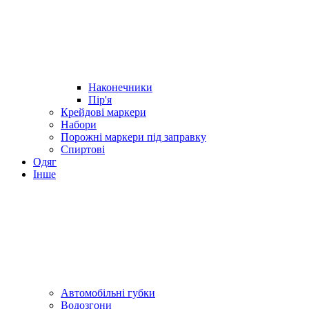
Наконечники
Пір'я
Крейдові маркери
Набори
Порожні маркери під заправку
Спиртові
Одяг
Інше
Автомобільні губки
Водозгони