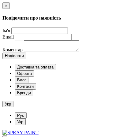
×
Повідомити про наявність
Ім'я
Email
Коментар
Надіслати
Доставка та оплата
Оферта
Блог
Контакти
Бренди
Укр
Рус
Укр