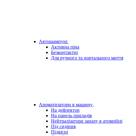
Автошампуні
Активна піна
Безконтактні
Для ручного та портального миття
Ароматизатори в машину
На дефлектор
На панель приладів
Нейтралізатори запаху в атомобілі
Під сидіння
Підвісні