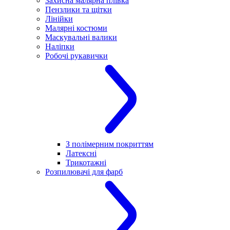
Захисна малярна плівка
Пензлики та щітки
Лінійки
Малярні костюми
Маскувальні валики
Наліпки
Робочі рукавички
З полімерним покриттям
Латексні
Трикотажні
Розпилювачі для фарб