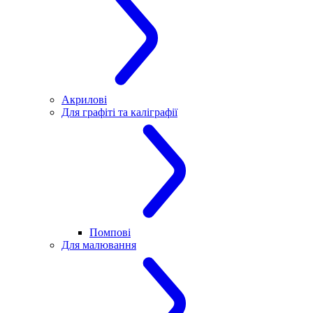
Акрилові
Для графіті та каліграфії
Помпові
Для малювання