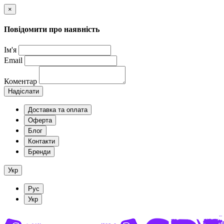
×
Повідомити про наявність
Ім'я
Email
Коментар
Надіслати
Доставка та оплата
Оферта
Блог
Контакти
Бренди
Укр
Рус
Укр