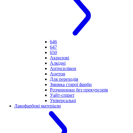
646
647
650
Акрилові
Алкідні
Антисилікон
Ацетон
Для переходів
Змивка старої фарби
Розчинники без прекурсорів
Уайт-спірит
Універсальні
Лакофарбові матеріали