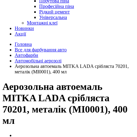
Побутова піна
Професійна піна
Рідкий цемент
Універсальна
Монтажні клеї
Новинки
Акції
Головна
Все для фарбування авто
Автофарби
Автомобільні аерозолі
Аерозольна автоемаль MITKA LADA срібляста 70201,
металік (MI0001), 400 мл
Аерозольна автоемаль
MITKA LADA срібляста
70201, металік (MI0001), 400
мл