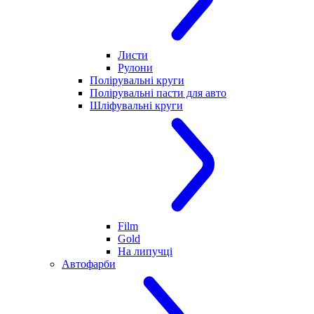
Листи
Рулони
Полірувальні круги
Полірувальні пасти для авто
Шліфувальні круги
Film
Gold
На липучці
Автофарби