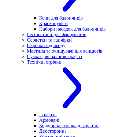
Кепи для балончиків
Краскопульти
Набори насадок для балончиків
Респіратори для фарбування
Серветки та ганчірки
Скребки від льоду
Мастила та очищувачі для ланцюгів
Сумки для балонів графіті
Технічні стрічки
Ізолента
Армовані
Бордюрна стрічка для ванни
Двосторонні
Контурний скотч