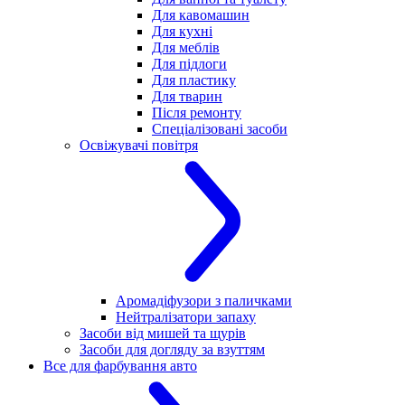
Для кавомашин
Для кухні
Для меблів
Для підлоги
Для пластику
Для тварин
Після ремонту
Спеціалізовані засоби
Освіжувачі повітря
Аромадіфузори з паличками
Нейтралізатори запаху
Засоби від мишей та щурів
Засоби для догляду за взуттям
Все для фарбування авто