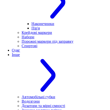
Наконечники
Пір'я
Крейдові маркери
Набори
Порожні маркери під заправку
Спиртові
Одяг
Інше
Автомобільні губки
Водозгони
Дозатори та мірні ємності