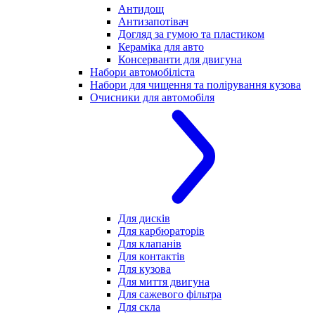
Антидощ
Антизапотівач
Догляд за гумою та пластиком
Кераміка для авто
Консерванти для двигуна
Набори автомобіліста
Набори для чищення та полірування кузова
Очисники для автомобіля
Для дисків
Для карбюраторів
Для клапанів
Для контактів
Для кузова
Для миття двигуна
Для сажевого фільтра
Для скла