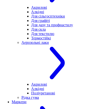
Акрилові
Алкідні
Для cільгосптехніки
Для графіті
Для даху та профнастилу
Для скла
Для текстилю
Термостійкі
Аерозольні лаки
Акрилові
Алкідні
Поліуретанові
Рідка гума
Маркери