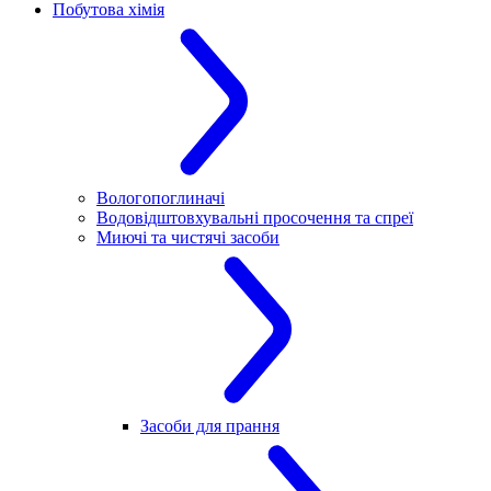
Побутова хімія
Вологопоглиначі
Водовідштовхувальні просочення та спреї
Миючі та чистячі засоби
Засоби для прання