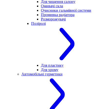
Для чищення салону
Омивачі скла
Очисники гальмівної системи
Промивка радіатора
Розморожувачі
Поліролі
Для пластику
Для хрому
Автомобільні герметики