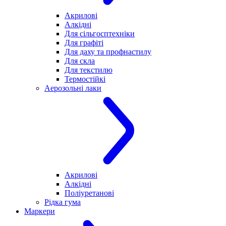
Акрилові
Алкідні
Для cільгосптехніки
Для графіті
Для даху та профнастилу
Для скла
Для текстилю
Термостійкі
Аерозольні лаки
Акрилові
Алкідні
Поліуретанові
Рідка гума
Маркери