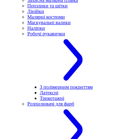
Захисна малярна плівка
Пензлики та щітки
Лінійки
Малярні костюми
Маскувальні валики
Наліпки
Робочі рукавички
З полімерним покриттям
Латексні
Трикотажні
Розпилювачі для фарб