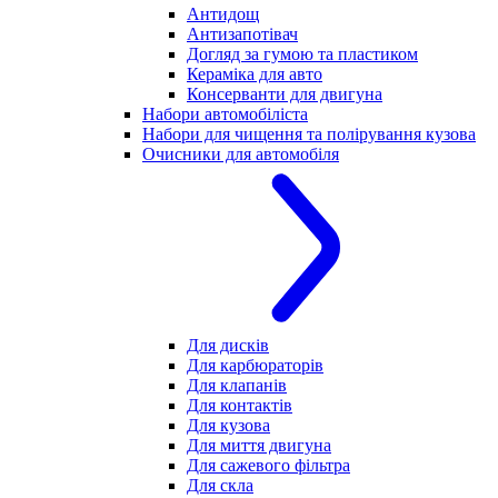
Антидощ
Антизапотівач
Догляд за гумою та пластиком
Кераміка для авто
Консерванти для двигуна
Набори автомобіліста
Набори для чищення та полірування кузова
Очисники для автомобіля
Для дисків
Для карбюраторів
Для клапанів
Для контактів
Для кузова
Для миття двигуна
Для сажевого фільтра
Для скла