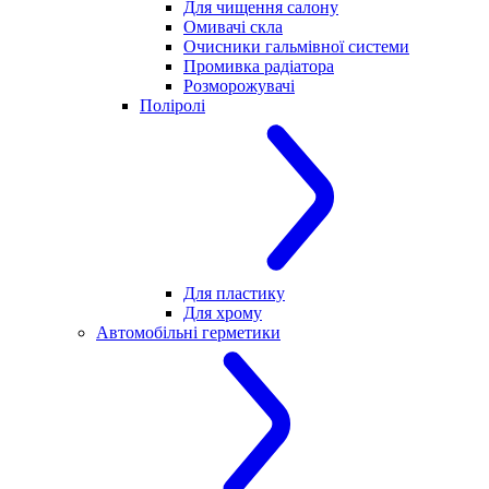
Для чищення салону
Омивачі скла
Очисники гальмівної системи
Промивка радіатора
Розморожувачі
Поліролі
Для пластику
Для хрому
Автомобільні герметики