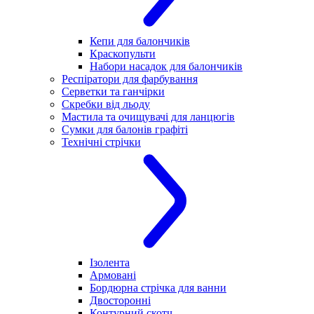
Кепи для балончиків
Краскопульти
Набори насадок для балончиків
Респіратори для фарбування
Серветки та ганчірки
Скребки від льоду
Мастила та очищувачі для ланцюгів
Сумки для балонів графіті
Технічні стрічки
Ізолента
Армовані
Бордюрна стрічка для ванни
Двосторонні
Контурний скотч