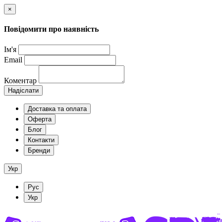
×
Повідомити про наявність
Ім'я
Email
Коментар
Надіслати
Доставка та оплата
Оферта
Блог
Контакти
Бренди
Укр
Рус
Укр