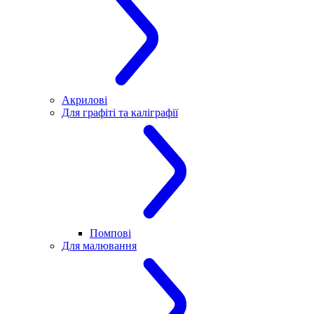
Акрилові
Для графіті та каліграфії
Помпові
Для малювання