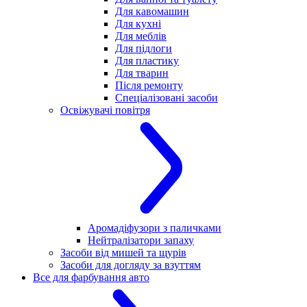
Для кавомашин
Для кухні
Для меблів
Для підлоги
Для пластику
Для тварин
Після ремонту
Спеціалізовані засоби
Освіжувачі повітря
Аромадіфузори з паличками
Нейтралізатори запаху
Засоби від мишей та щурів
Засоби для догляду за взуттям
Все для фарбування авто