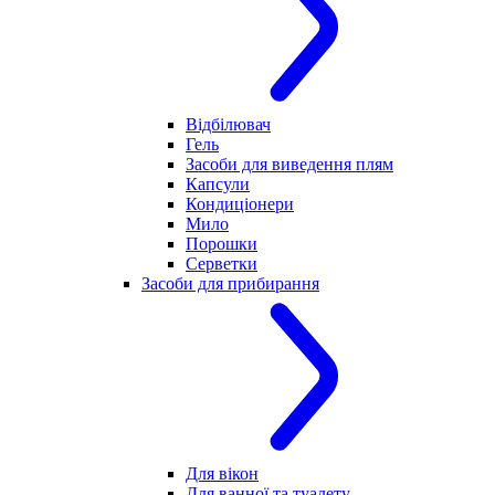
Відбілювач
Гель
Засоби для виведення плям
Капсули
Кондиціонери
Мило
Порошки
Серветки
Засоби для прибирання
Для вікон
Для ванної та туалету