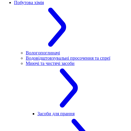
Побутова хімія
Вологопоглиначі
Водовідштовхувальні просочення та спреї
Миючі та чистячі засоби
Засоби для прання