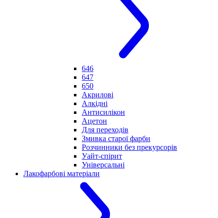
646
647
650
Акрилові
Алкідні
Антисилікон
Ацетон
Для переходів
Змивка старої фарби
Розчинники без прекурсорів
Уайт-спірит
Універсальні
Лакофарбові матеріали