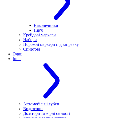
Наконечники
Пір'я
Крейдові маркери
Набори
Порожні маркери під заправку
Спиртові
Одяг
Інше
Автомобільні губки
Водозгони
Дозатори та мірні ємності