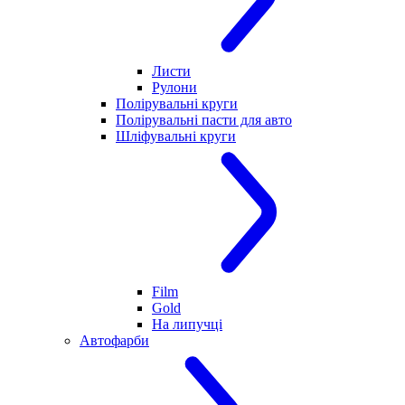
Листи
Рулони
Полірувальні круги
Полірувальні пасти для авто
Шліфувальні круги
Film
Gold
На липучці
Автофарби