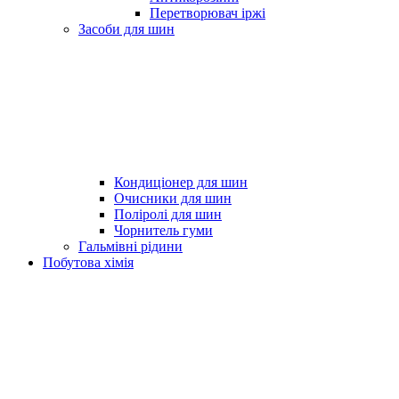
Перетворювач іржі
Засоби для шин
Кондиціонер для шин
Очисники для шин
Поліролі для шин
Чорнитель гуми
Гальмівні рідини
Побутова хімія