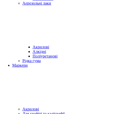
Аерозольні лаки
Акрилові
Алкідні
Поліуретанові
Рідка гума
Маркери
Акрилові
Для графіті та каліграфії