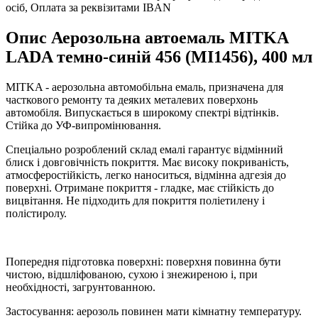
осіб, Оплата за реквізитами IBAN
Опис Аерозольна автоемаль MITKA
LADA темно-синій 456 (MI1456), 400 мл
MITKA - аерозольна автомобільна емаль, призначена для
часткового ремонту та деяких металевих поверхонь
автомобіля. Випускається в широкому спектрі відтінків.
Стійка до УФ-випромінювання.
Спеціально розроблений склад емалі гарантує відмінний
блиск і довговічність покриття. Має високу покриваність,
атмосферостійкість, легко наноситься, відмінна адгезія до
поверхні. Отримане покриття - гладке, має стійкість до
вицвітання. Не підходить для покриття поліетилену і
полістиролу.
Попередня підготовка поверхні: поверхня повинна бути
чистою, відшліфованою, сухою і знежиреною і, при
необхідності, загрунтованною.
Застосування: аерозоль повинен мати кімнатну температуру.