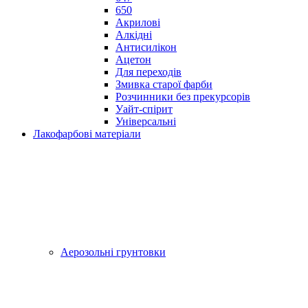
650
Акрилові
Алкідні
Антисилікон
Ацетон
Для переходів
Змивка старої фарби
Розчинники без прекурсорів
Уайт-спірит
Універсальні
Лакофарбові матеріали
Аерозольні грунтовки