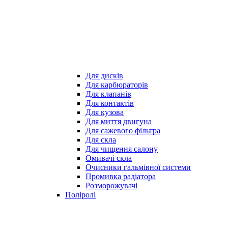
Для дисків
Для карбюраторів
Для клапанів
Для контактів
Для кузова
Для миття двигуна
Для сажевого фільтра
Для скла
Для чищення салону
Омивачі скла
Очисники гальмівної системи
Промивка радіатора
Розморожувачі
Поліролі