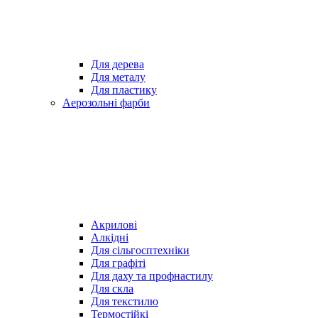
Для дерева
Для металу
Для пластику
Аерозольні фарби
Акрилові
Алкідні
Для cільгосптехніки
Для графіті
Для даху та профнастилу
Для скла
Для текстилю
Термостійкі