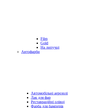
Film
Gold
На липучці
Автофарби
Автомобільні аерозолі
Лак для фар
Реставраційні олівці
Фарба для бамперів