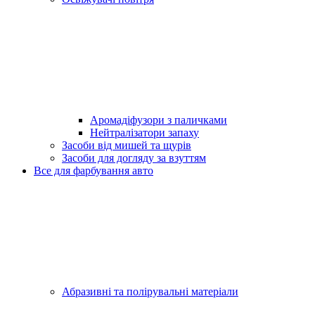
Аромадіфузори з паличками
Нейтралізатори запаху
Засоби від мишей та щурів
Засоби для догляду за взуттям
Все для фарбування авто
Абразивні та полірувальні матеріали