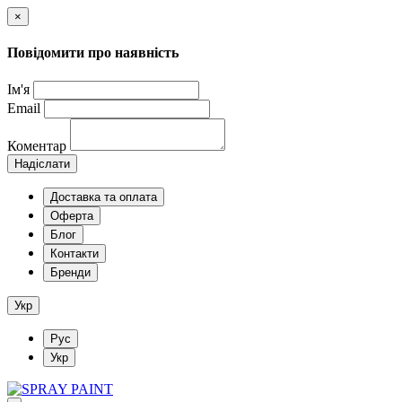
×
Повідомити про наявність
Ім'я
Email
Коментар
Надіслати
Доставка та оплата
Оферта
Блог
Контакти
Бренди
Укр
Рус
Укр