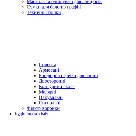
Мастила та очищувачі для ланцюгів
Сумки для балонів графіті
Технічні стрічки
Ізолента
Армовані
Бордюрна стрічка для ванни
Двосторонні
Контурний скотч
Малярні
Пакувальні
Сигнальні
Фільтр-воронки
Будівельна хімія