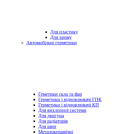
Для пластику
Для хрому
Автомобільні герметики
Геметики скла та фар
Герметики і відновлювачі ГПК
Герметики і відновлювачі КП
Для вихлопної системи
Для двигуна
Для радіаторів
Для шин
Металокерамічні