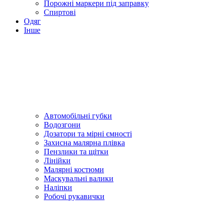
Порожні маркери під заправку
Спиртові
Одяг
Інше
Автомобільні губки
Водозгони
Дозатори та мірні ємності
Захисна малярна плівка
Пензлики та щітки
Лінійки
Малярні костюми
Маскувальні валики
Наліпки
Робочі рукавички