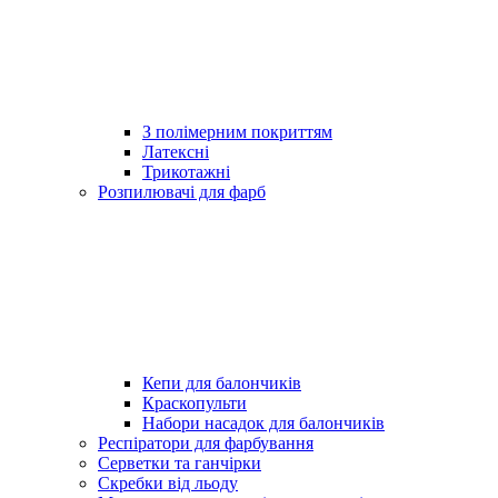
З полімерним покриттям
Латексні
Трикотажні
Розпилювачі для фарб
Кепи для балончиків
Краскопульти
Набори насадок для балончиків
Респіратори для фарбування
Серветки та ганчірки
Скребки від льоду