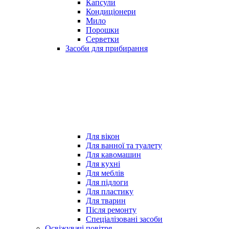
Капсули
Кондиціонери
Мило
Порошки
Серветки
Засоби для прибирання
Для вікон
Для ванної та туалету
Для кавомашин
Для кухні
Для меблів
Для підлоги
Для пластику
Для тварин
Після ремонту
Спеціалізовані засоби
Освіжувачі повітря