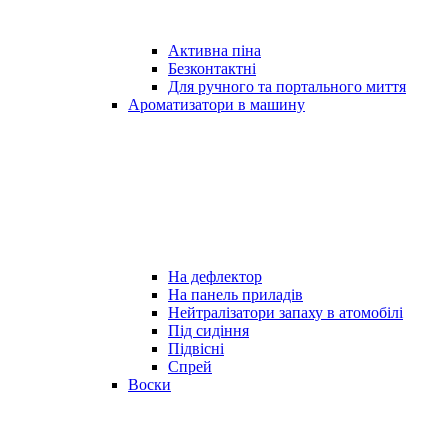
Активна піна
Безконтактні
Для ручного та портального миття
Ароматизатори в машину
На дефлектор
На панель приладів
Нейтралізатори запаху в атомобілі
Під сидіння
Підвісні
Спрей
Воски