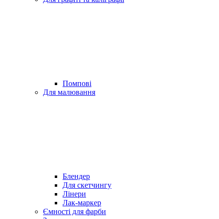
Помпові
Для малювання
Блендер
Для скетчингу
Лінери
Лак-маркер
Ємності для фарби