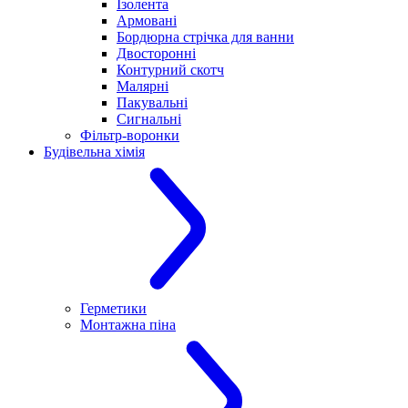
Ізолента
Армовані
Бордюрна стрічка для ванни
Двосторонні
Контурний скотч
Малярні
Пакувальні
Сигнальні
Фільтр-воронки
Будівельна хімія
Герметики
Монтажна піна