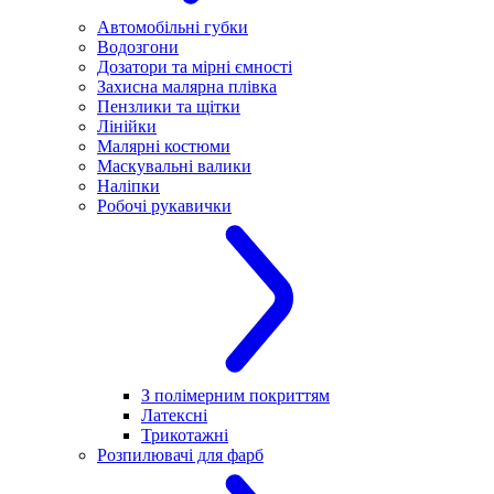
Автомобільні губки
Водозгони
Дозатори та мірні ємності
Захисна малярна плівка
Пензлики та щітки
Лінійки
Малярні костюми
Маскувальні валики
Наліпки
Робочі рукавички
З полімерним покриттям
Латексні
Трикотажні
Розпилювачі для фарб