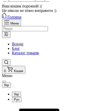
Ваш кошик порожній :(
Це ніколи не пізно виправити :)
Головна
Меню
Всюди
Блог
Каталог товарів
0
Кошик
Меню
Укр
Укр
Рус