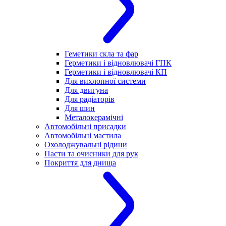
Геметики скла та фар
Герметики і відновлювачі ГПК
Герметики і відновлювачі КП
Для вихлопної системи
Для двигуна
Для радіаторів
Для шин
Металокерамічні
Автомобільні присадки
Автомобільні мастила
Охолоджувальні рідини
Пасти та очисники для рук
Покриття для днища