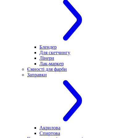
Блендер
Для скетчингу
Лінери
Лак-маркер
Ємності для фарби
Заправки
Акрилова
Спиртова