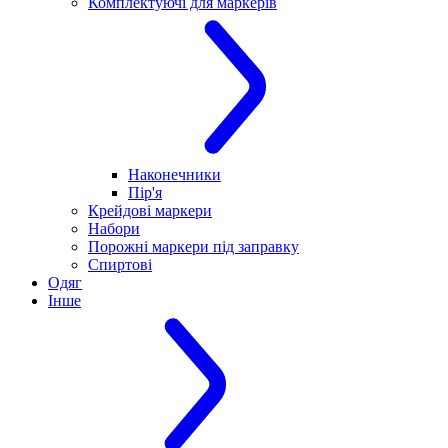
Комплектуючі для маркерів
Наконечники
Пір'я
Крейдові маркери
Набори
Порожні маркери під заправку
Спиртові
Одяг
Інше