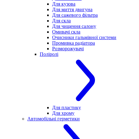
Для кузова
Для миття двигуна
Для сажевого фільтра
Для скла
Для чищення салону
Омивачі скла
Очисники гальмівної системи
Промивка радіатора
Розморожувачі
Поліролі
Для пластику
Для хрому
Автомобільні герметики