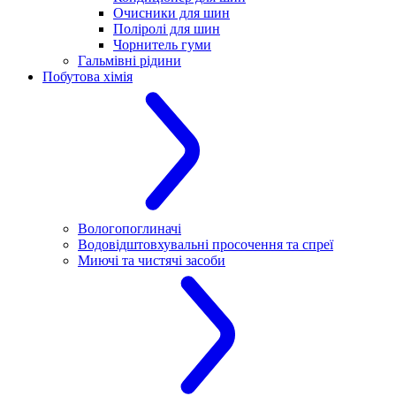
Очисники для шин
Поліролі для шин
Чорнитель гуми
Гальмівні рідини
Побутова хімія
Вологопоглиначі
Водовідштовхувальні просочення та спреї
Миючі та чистячі засоби