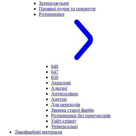
Затверджувачі
Проявні пудри та покриття
Розчинники
646
647
650
Акрилові
Алкідні
Антисилікон
Ацетон
Для переходів
Змивка старої фарби
Розчинники без прекурсорів
Уайт-спірит
Універсальні
Лакофарбові матеріали