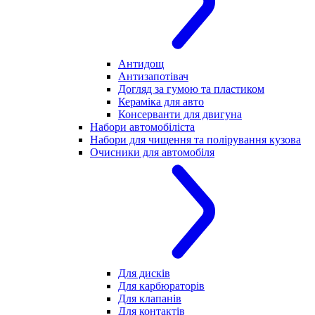
Антидощ
Антизапотівач
Догляд за гумою та пластиком
Кераміка для авто
Консерванти для двигуна
Набори автомобіліста
Набори для чищення та полірування кузова
Очисники для автомобіля
Для дисків
Для карбюраторів
Для клапанів
Для контактів