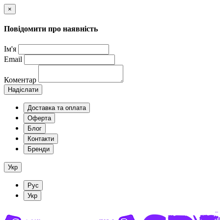
×
Повідомити про наявність
Ім'я
Email
Коментар
Надіслати
Доставка та оплата
Оферта
Блог
Контакти
Бренди
Укр
Рус
Укр