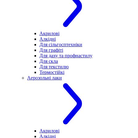
Акрилові
Алкідні
Для cільгосптехніки
Для графіті
Для даху та профнастилу
Для скла
Для текстилю
Термостійкі
Аерозольні лаки
Акрилові
Алкідні