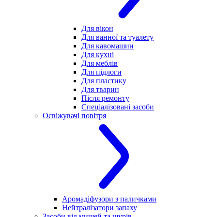
Для вікон
Для ванної та туалету
Для кавомашин
Для кухні
Для меблів
Для підлоги
Для пластику
Для тварин
Після ремонту
Спеціалізовані засоби
Освіжувачі повітря
Аромадіфузори з паличками
Нейтралізатори запаху
Засоби від мишей та щурів