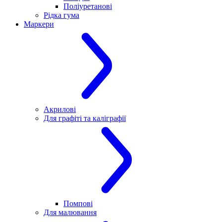
Поліуретанові
Рідка гума
Маркери
Акрилові
Для графіті та каліграфії
Помпові
Для малювання