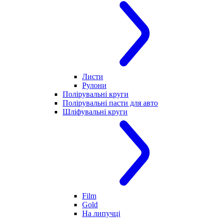
Листи
Рулони
Полірувальні круги
Полірувальні пасти для авто
Шліфувальні круги
Film
Gold
На липучці