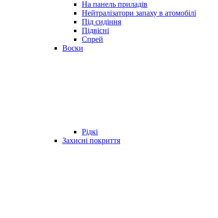
На панель приладів
Нейтралізатори запаху в атомобілі
Під сидіння
Підвісні
Спрей
Воски
Рідкі
Захисні покриття