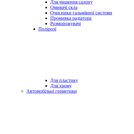
Для чищення салону
Омивачі скла
Очисники гальмівної системи
Промивка радіатора
Розморожувачі
Поліролі
Для пластику
Для хрому
Автомобільні герметики