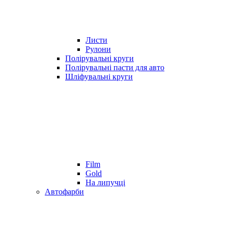
Листи
Рулони
Полірувальні круги
Полірувальні пасти для авто
Шліфувальні круги
Film
Gold
На липучці
Автофарби