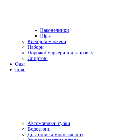
Наконечники
Пір'я
Крейдові маркери
Набори
Порожні маркери під заправку
Спиртові
Одяг
Інше
Автомобільні губки
Водозгони
Дозатори та мірні ємності