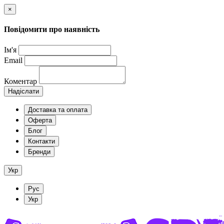
×
Повідомити про наявність
Ім'я
Email
Коментар
Надіслати
Доставка та оплата
Оферта
Блог
Контакти
Бренди
Укр
Рус
Укр