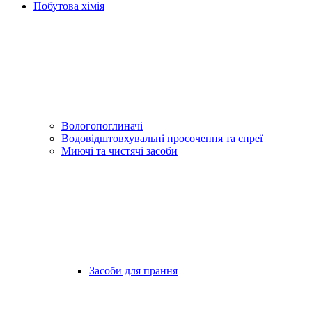
Побутова хімія
Вологопоглиначі
Водовідштовхувальні просочення та спреї
Миючі та чистячі засоби
Засоби для прання