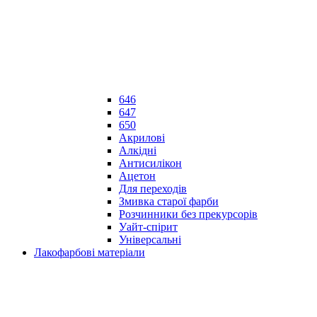
646
647
650
Акрилові
Алкідні
Антисилікон
Ацетон
Для переходів
Змивка старої фарби
Розчинники без прекурсорів
Уайт-спірит
Універсальні
Лакофарбові матеріали