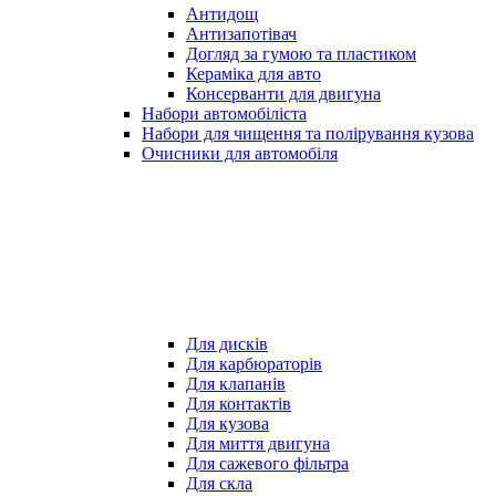
Антидощ
Антизапотівач
Догляд за гумою та пластиком
Кераміка для авто
Консерванти для двигуна
Набори автомобіліста
Набори для чищення та полірування кузова
Очисники для автомобіля
Для дисків
Для карбюраторів
Для клапанів
Для контактів
Для кузова
Для миття двигуна
Для сажевого фільтра
Для скла