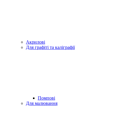
Акрилові
Для графіті та каліграфії
Помпові
Для малювання