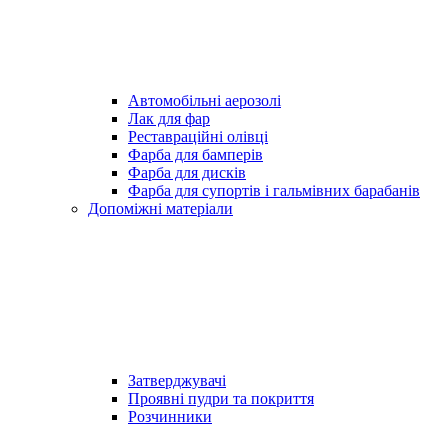
Автомобільні аерозолі
Лак для фар
Реставраційні олівці
Фарба для бамперів
Фарба для дисків
Фарба для супортів і гальмівних барабанів
Допоміжні матеріали
Затверджувачі
Проявні пудри та покриття
Розчинники