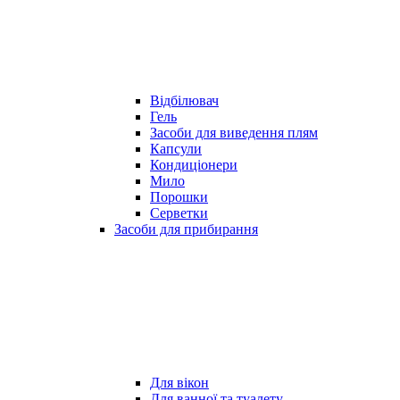
Відбілювач
Гель
Засоби для виведення плям
Капсули
Кондиціонери
Мило
Порошки
Серветки
Засоби для прибирання
Для вікон
Для ванної та туалету