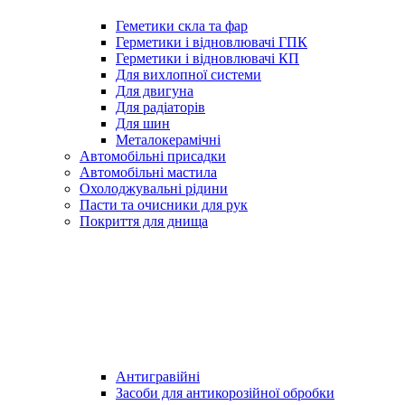
Геметики скла та фар
Герметики і відновлювачі ГПК
Герметики і відновлювачі КП
Для вихлопної системи
Для двигуна
Для радіаторів
Для шин
Металокерамічні
Автомобільні присадки
Автомобільні мастила
Охолоджувальні рідини
Пасти та очисники для рук
Покриття для днища
Антигравійні
Засоби для антикорозійної обробки