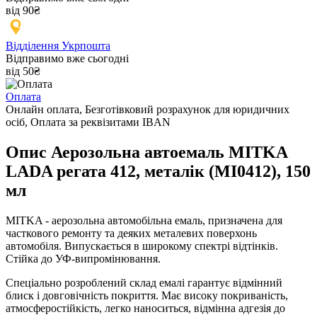
від 90₴
Відділення Укрпошта
Відправимо вже сьогодні
від 50₴
Оплата
Онлайн оплата, Безготівковий розрахунок для юридичних
осіб, Оплата за реквізитами IBAN
Опис Аерозольна автоемаль MITKA
LADA регата 412, металік (MI0412), 150
мл
MITKA - аерозольна автомобільна емаль, призначена для
часткового ремонту та деяких металевих поверхонь
автомобіля. Випускається в широкому спектрі відтінків.
Стійка до УФ-випромінювання.
Спеціально розроблений склад емалі гарантує відмінний
блиск і довговічність покриття. Має високу покриваність,
атмосферостійкість, легко наноситься, відмінна адгезія до