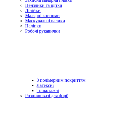
Захисна малярна плівка
Пензлики та щітки
Лінійки
Малярні костюми
Маскувальні валики
Наліпки
Робочі рукавички
З полімерним покриттям
Латексні
Трикотажні
Розпилювачі для фарб