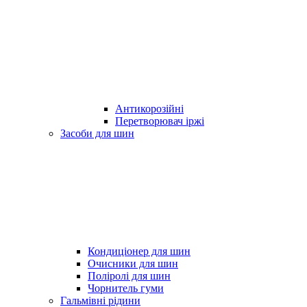
Антикорозійні
Перетворювач іржі
Засоби для шин
Кондиціонер для шин
Очисники для шин
Поліролі для шин
Чорнитель гуми
Гальмівні рідини