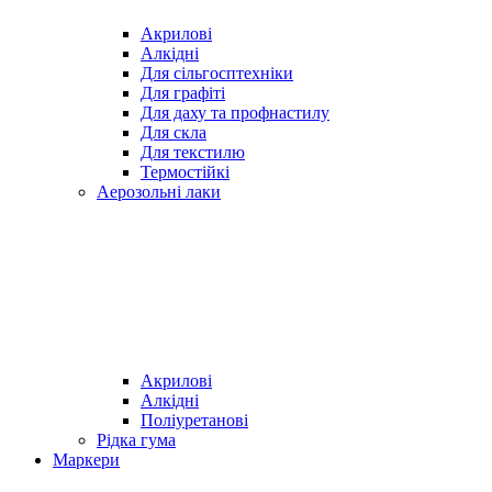
Акрилові
Алкідні
Для cільгосптехніки
Для графіті
Для даху та профнастилу
Для скла
Для текстилю
Термостійкі
Аерозольні лаки
Акрилові
Алкідні
Поліуретанові
Рідка гума
Маркери