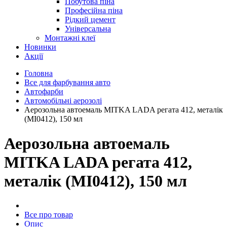
Побутова піна
Професійна піна
Рідкий цемент
Універсальна
Монтажні клеї
Новинки
Акції
Головна
Все для фарбування авто
Автофарби
Автомобільні аерозолі
Аерозольна автоемаль MITKA LADA регата 412, металік
(MI0412), 150 мл
Аерозольна автоемаль
MITKA LADA регата 412,
металік (MI0412), 150 мл
Все про товар
Опис