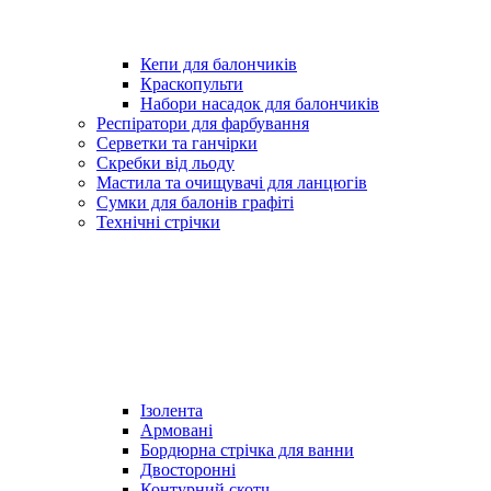
Кепи для балончиків
Краскопульти
Набори насадок для балончиків
Респіратори для фарбування
Серветки та ганчірки
Скребки від льоду
Мастила та очищувачі для ланцюгів
Сумки для балонів графіті
Технічні стрічки
Ізолента
Армовані
Бордюрна стрічка для ванни
Двосторонні
Контурний скотч