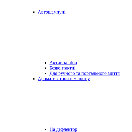
Автошампуні
Активна піна
Безконтактні
Для ручного та портального миття
Ароматизатори в машину
На дефлектор