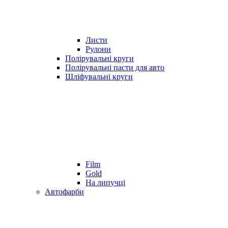
Листи
Рулони
Полірувальні круги
Полірувальні пасти для авто
Шліфувальні круги
Film
Gold
На липучці
Автофарби