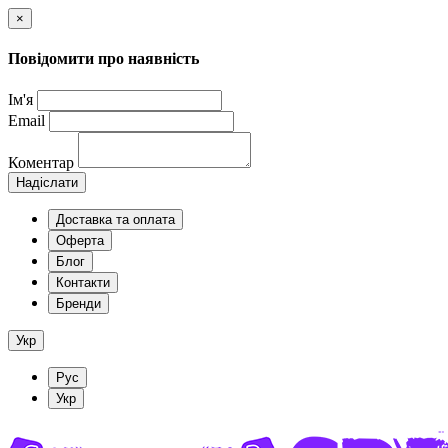
×
Повідомити про наявність
Ім'я
Email
Коментар
Надіслати
Доставка та оплата
Оферта
Блог
Контакти
Бренди
Укр
Рус
Укр