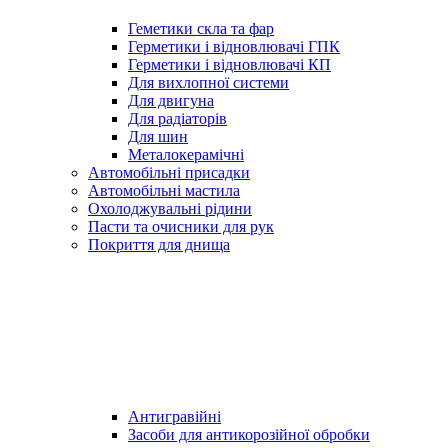
Геметики скла та фар
Герметики і відновлювачі ГПК
Герметики і відновлювачі КП
Для вихлопної системи
Для двигуна
Для радіаторів
Для шин
Металокерамічні
Автомобільні присадки
Автомобільні мастила
Охолоджувальні рідини
Пасти та очисники для рук
Покриття для днища
Антигравійні
Засоби для антикорозійної обробки