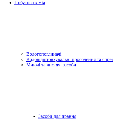
Побутова хімія
Вологопоглиначі
Водовідштовхувальні просочення та спреї
Миючі та чистячі засоби
Засоби для прання