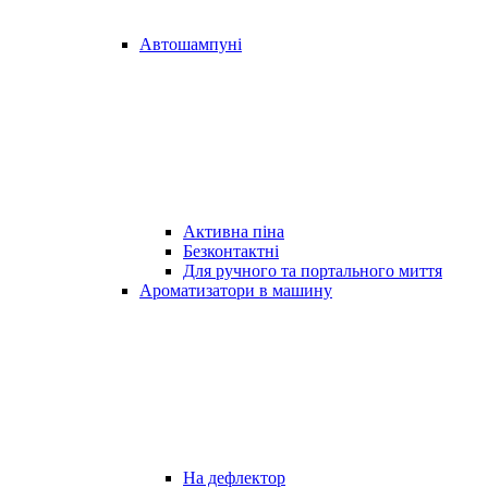
Автошампуні
Активна піна
Безконтактні
Для ручного та портального миття
Ароматизатори в машину
На дефлектор