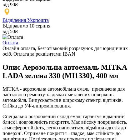
від 90₴
Відділення Укрпошта
Відправимо 10 серпня
від 50₴
Оплата
Онлайн оплата, Безготівковий розрахунок для юридичних
осіб, Оплата за реквізитами IBAN
Опис Аерозольна автоемаль MITKA
LADA зелена 330 (MI1330), 400 мл
MITKA - аерозольна автомобільна емаль, призначена для
часткового ремонту та деяких металевих поверхонь
автомобіля. Випускається в широкому спектрі відтінків.
Стійка до УФ-випромінювання.
Спеціально розроблений склад емалі гарантує відмінний
блиск і довговічність покриття. Має високу покриваність,
атмосферостійкість, легко наноситься, відмінна адгезія до
поверхні. Отримане покриття - гладке, має стійкість до
вицвітання. Не підходить для покриття поліетилену і