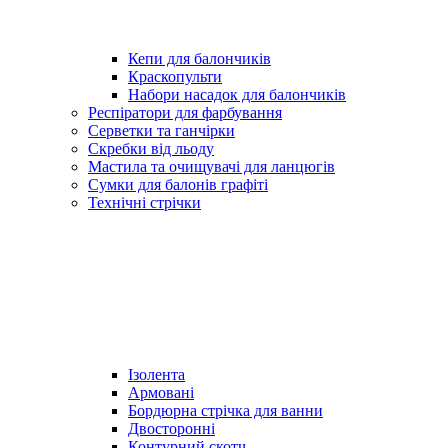
Кепи для балончиків
Краскопульти
Набори насадок для балончиків
Респіратори для фарбування
Серветки та ганчірки
Скребки від льоду
Мастила та очищувачі для ланцюгів
Сумки для балонів графіті
Технічні стрічки
Ізолента
Армовані
Бордюрна стрічка для ванни
Двосторонні
Контурний скотч