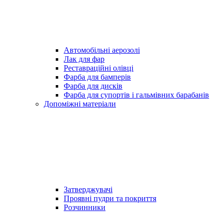
Автомобільні аерозолі
Лак для фар
Реставраційні олівці
Фарба для бамперів
Фарба для дисків
Фарба для супортів і гальмівних барабанів
Допоміжні матеріали
Затверджувачі
Проявні пудри та покриття
Розчинники