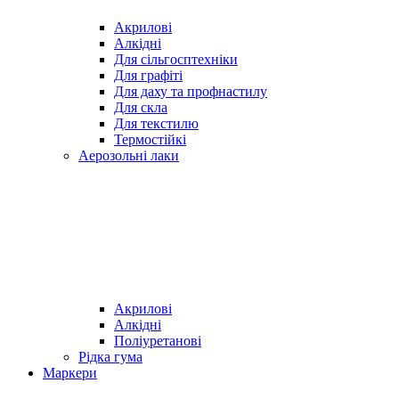
Акрилові
Алкідні
Для cільгосптехніки
Для графіті
Для даху та профнастилу
Для скла
Для текстилю
Термостійкі
Аерозольні лаки
Акрилові
Алкідні
Поліуретанові
Рідка гума
Маркери