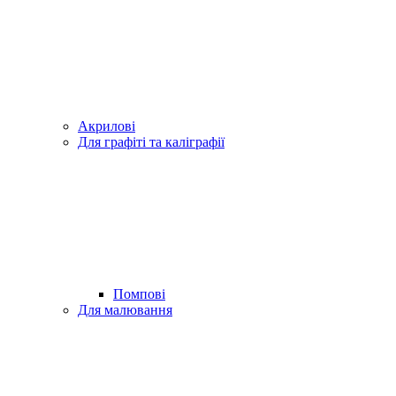
Акрилові
Для графіті та каліграфії
Помпові
Для малювання