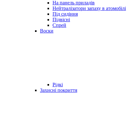
На панель приладів
Нейтралізатори запаху в атомобілі
Під сидіння
Підвісні
Спрей
Воски
Рідкі
Захисні покриття