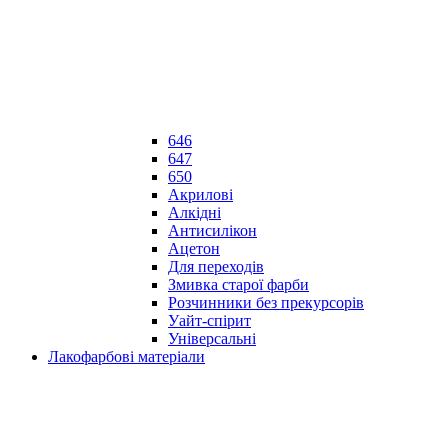
646
647
650
Акрилові
Алкідні
Антисилікон
Ацетон
Для переходів
Змивка старої фарби
Розчинники без прекурсорів
Уайт-спірит
Універсальні
Лакофарбові матеріали