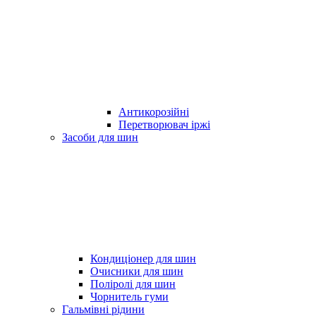
Антикорозійні
Перетворювач іржі
Засоби для шин
Кондиціонер для шин
Очисники для шин
Поліролі для шин
Чорнитель гуми
Гальмівні рідини