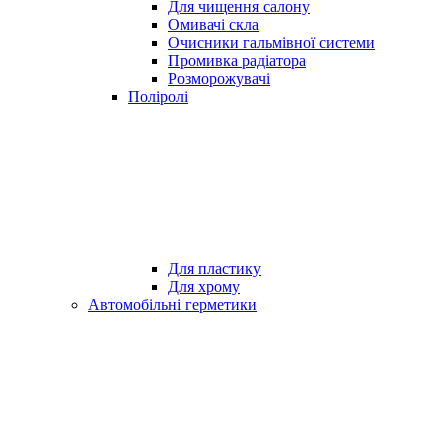
Для чищення салону
Омивачі скла
Очисники гальмівної системи
Промивка радіатора
Розморожувачі
Поліролі
Для пластику
Для хрому
Автомобільні герметики