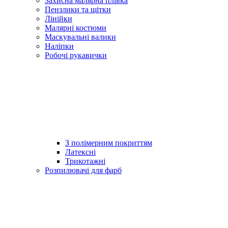
Захисна малярна плівка
Пензлики та щітки
Лінійки
Малярні костюми
Маскувальні валики
Наліпки
Робочі рукавички
З полімерним покриттям
Латексні
Трикотажні
Розпилювачі для фарб