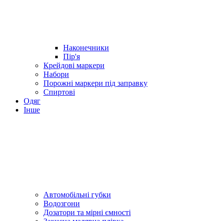
Наконечники
Пір'я
Крейдові маркери
Набори
Порожні маркери під заправку
Спиртові
Одяг
Інше
Автомобільні губки
Водозгони
Дозатори та мірні ємності