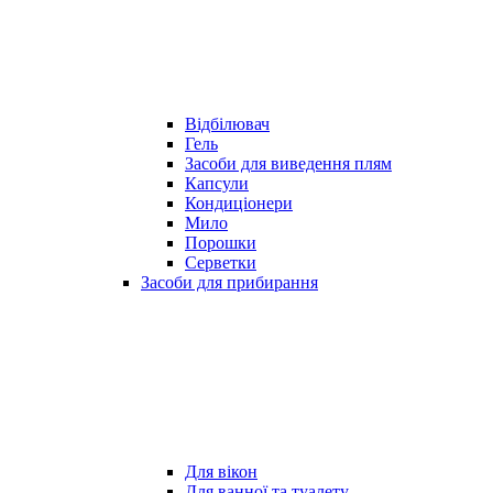
Відбілювач
Гель
Засоби для виведення плям
Капсули
Кондиціонери
Мило
Порошки
Серветки
Засоби для прибирання
Для вікон
Для ванної та туалету