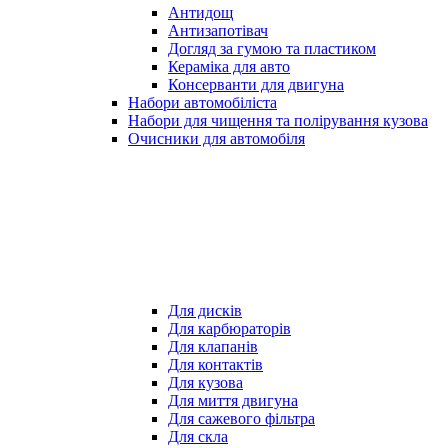
Антидощ
Антизапотівач
Догляд за гумою та пластиком
Кераміка для авто
Консерванти для двигуна
Набори автомобіліста
Набори для чищення та полірування кузова
Очисники для автомобіля
Для дисків
Для карбюраторів
Для клапанів
Для контактів
Для кузова
Для миття двигуна
Для сажевого фільтра
Для скла