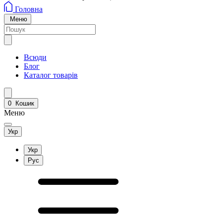
Головна
Меню
Всюди
Блог
Каталог товарів
0
Кошик
Меню
Укр
Укр
Рус