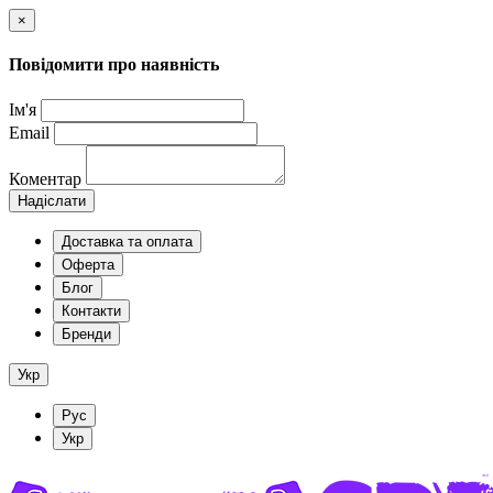
×
Повідомити про наявність
Ім'я
Email
Коментар
Надіслати
Доставка та оплата
Оферта
Блог
Контакти
Бренди
Укр
Рус
Укр