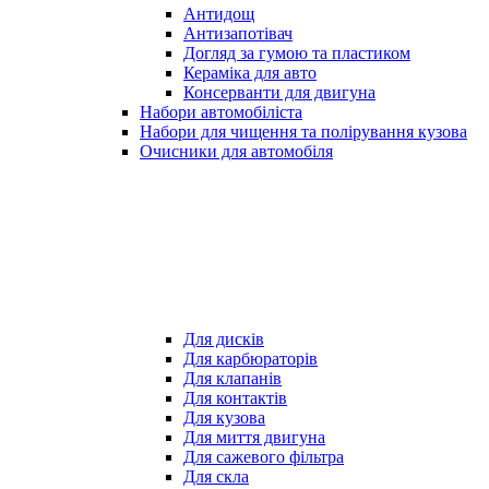
Антидощ
Антизапотівач
Догляд за гумою та пластиком
Кераміка для авто
Консерванти для двигуна
Набори автомобіліста
Набори для чищення та полірування кузова
Очисники для автомобіля
Для дисків
Для карбюраторів
Для клапанів
Для контактів
Для кузова
Для миття двигуна
Для сажевого фільтра
Для скла