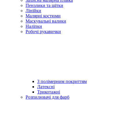
Захисна малярна плівка
Пензлики та щітки
Лінійки
Малярні костюми
Маскувальні валики
Наліпки
Робочі рукавички
З полімерним покриттям
Латексні
Трикотажні
Розпилювачі для фарб