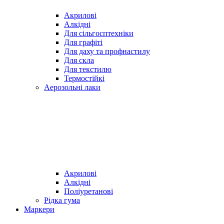
Акрилові
Алкідні
Для cільгосптехніки
Для графіті
Для даху та профнастилу
Для скла
Для текстилю
Термостійкі
Аерозольні лаки
Акрилові
Алкідні
Поліуретанові
Рідка гума
Маркери