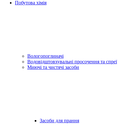
Побутова хімія
Вологопоглиначі
Водовідштовхувальні просочення та спреї
Миючі та чистячі засоби
Засоби для прання