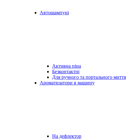
Автошампуні
Активна піна
Безконтактні
Для ручного та портального миття
Ароматизатори в машину
На дефлектор