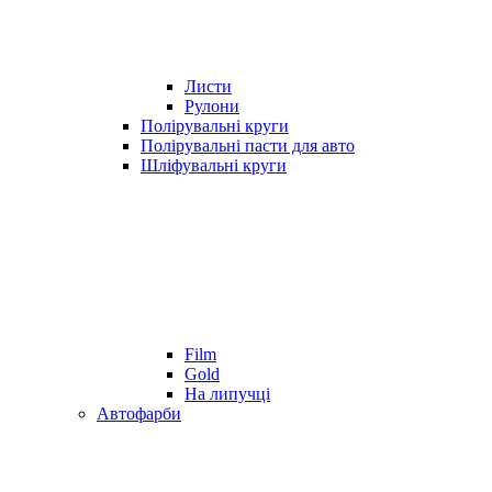
Листи
Рулони
Полірувальні круги
Полірувальні пасти для авто
Шліфувальні круги
Film
Gold
На липучці
Автофарби