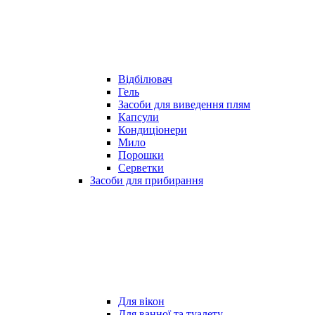
Відбілювач
Гель
Засоби для виведення плям
Капсули
Кондиціонери
Мило
Порошки
Серветки
Засоби для прибирання
Для вікон
Для ванної та туалету