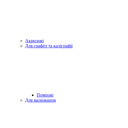
Акрилові
Для графіті та каліграфії
Помпові
Для малювання