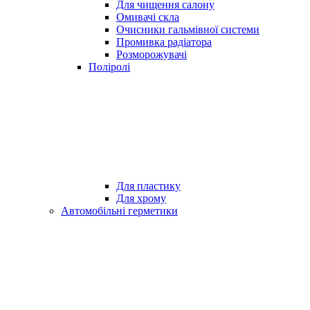
Для чищення салону
Омивачі скла
Очисники гальмівної системи
Промивка радіатора
Розморожувачі
Поліролі
Для пластику
Для хрому
Автомобільні герметики