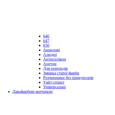
646
647
650
Акрилові
Алкідні
Антисилікон
Ацетон
Для переходів
Змивка старої фарби
Розчинники без прекурсорів
Уайт-спірит
Універсальні
Лакофарбові матеріали