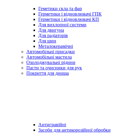
Геметики скла та фар
Герметики і відновлювачі ГПК
Герметики і відновлювачі КП
Для вихлопної системи
Для двигуна
Для радіаторів
Для шин
Металокерамічні
Автомобільні присадки
Автомобільні мастила
Охолоджувальні рідини
Пасти та очисники для рук
Покриття для днища
Антигравійні
Засоби для антикорозійної обробки