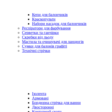
Кепи для балончиків
Краскопульти
Набори насадок для балончиків
Респіратори для фарбування
Серветки та ганчірки
Скребки від льоду
Мастила та очищувачі для ланцюгів
Сумки для балонів графіті
Технічні стрічки
Ізолента
Армовані
Бордюрна стрічка для ванни
Двосторонні
Контурний скотч