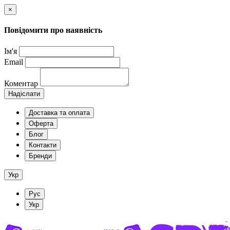
×
Повідомити про наявність
Ім'я
Email
Коментар
Надіслати
Доставка та оплата
Оферта
Блог
Контакти
Бренди
Укр
Рус
Укр