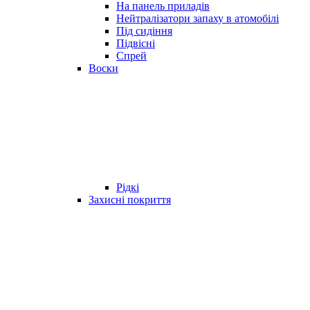
На панель приладів
Нейтралізатори запаху в атомобілі
Під сидіння
Підвісні
Спрей
Воски
Рідкі
Захисні покриття