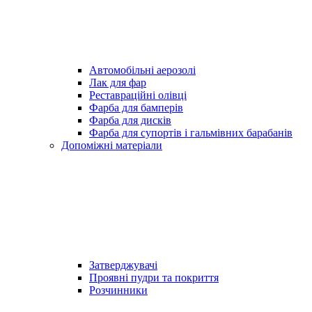
Автомобільні аерозолі
Лак для фар
Реставраційні олівці
Фарба для бамперів
Фарба для дисків
Фарба для супортів і гальмівних барабанів
Допоміжні матеріали
Затверджувачі
Проявні пудри та покриття
Розчинники