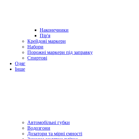
Наконечники
Пір'я
Крейдові маркери
Набори
Порожні маркери під заправку
Спиртові
Одяг
Інше
Автомобільні губки
Водозгони
Дозатори та мірні ємності