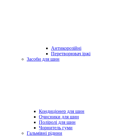
Антикорозійні
Перетворювач іржі
Засоби для шин
Кондиціонер для шин
Очисники для шин
Поліролі для шин
Чорнитель гуми
Гальмівні рідини