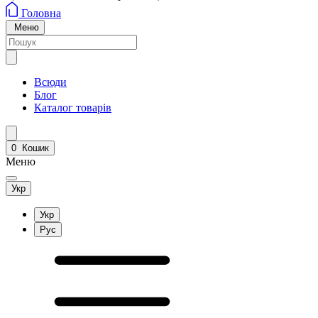
Головна
Меню
Всюди
Блог
Каталог товарів
0
Кошик
Меню
Укр
Укр
Рус