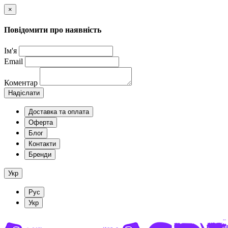
×
Повідомити про наявність
Ім'я
Email
Коментар
Надіслати
Доставка та оплата
Оферта
Блог
Контакти
Бренди
Укр
Рус
Укр