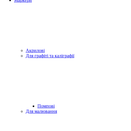
Маркери
Акрилові
Для графіті та каліграфії
Помпові
Для малювання