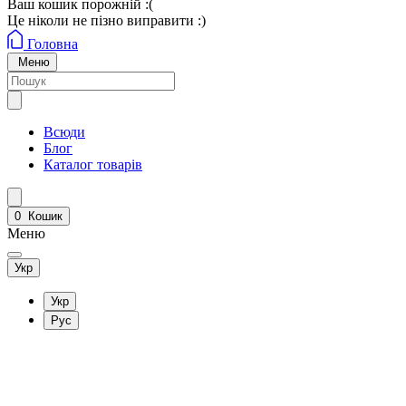
Ваш кошик порожній :(
Це ніколи не пізно виправити :)
Головна
Меню
Всюди
Блог
Каталог товарів
0
Кошик
Меню
Укр
Укр
Рус