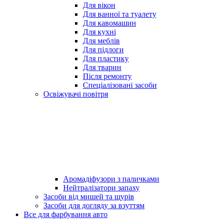
Для вікон
Для ванної та туалету
Для кавомашин
Для кухні
Для меблів
Для підлоги
Для пластику
Для тварин
Після ремонту
Спеціалізовані засоби
Освіжувачі повітря
Аромадіфузори з паличками
Нейтралізатори запаху
Засоби від мишей та щурів
Засоби для догляду за взуттям
Все для фарбування авто