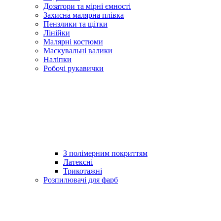
Дозатори та мірні ємності
Захисна малярна плівка
Пензлики та щітки
Лінійки
Малярні костюми
Маскувальні валики
Наліпки
Робочі рукавички
З полімерним покриттям
Латексні
Трикотажні
Розпилювачі для фарб