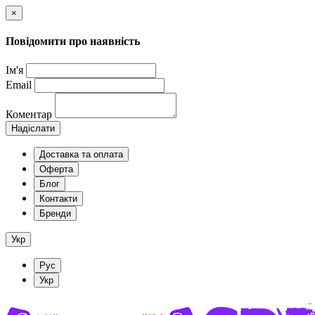
×
Повідомити про наявність
Ім'я
Email
Коментар
Надіслати
Доставка та оплата
Оферта
Блог
Контакти
Бренди
Укр
Рус
Укр