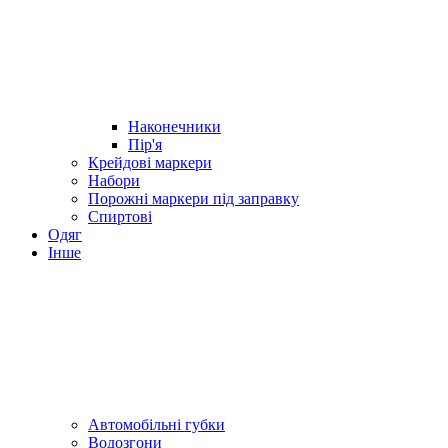
Наконечники
Пір'я
Крейдові маркери
Набори
Порожні маркери під заправку
Спиртові
Одяг
Інше
Автомобільні губки
Водозгони