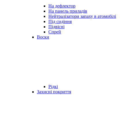
На дефлектор
На панель приладів
Нейтралізатори запаху в атомобілі
Під сидіння
Підвісні
Спрей
Воски
Рідкі
Захисні покриття