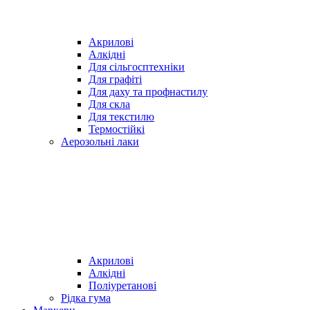
Акрилові
Алкідні
Для cільгосптехніки
Для графіті
Для даху та профнастилу
Для скла
Для текстилю
Термостійкі
Аерозольні лаки
Акрилові
Алкідні
Поліуретанові
Рідка гума