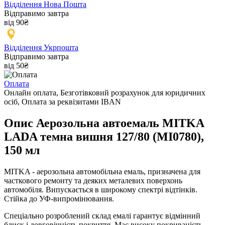
Відділення Нова Пошта
Відправимо завтра
від 90₴
Відділення Укрпошта
Відправимо завтра
від 50₴
Оплата
Онлайн оплата, Безготівковий розрахунок для юридичних
осіб, Оплата за реквізитами IBAN
Опис Аерозольна автоемаль MITKA
LADA темна вишня 127/80 (MI0780),
150 мл
MITKA - аерозольна автомобільна емаль, призначена для
часткового ремонту та деяких металевих поверхонь
автомобіля. Випускається в широкому спектрі відтінків.
Стійка до УФ-випромінювання.
Спеціально розроблений склад емалі гарантує відмінний
блиск і довговічність покриття. Має високу покриваність,