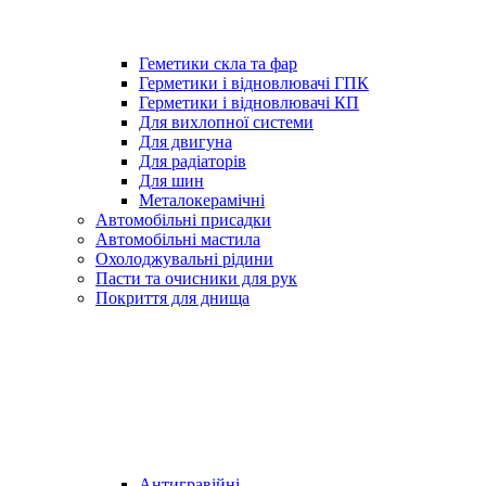
Геметики скла та фар
Герметики і відновлювачі ГПК
Герметики і відновлювачі КП
Для вихлопної системи
Для двигуна
Для радіаторів
Для шин
Металокерамічні
Автомобільні присадки
Автомобільні мастила
Охолоджувальні рідини
Пасти та очисники для рук
Покриття для днища
Антигравійні