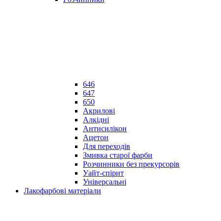
646
647
650
Акрилові
Алкідні
Антисилікон
Ацетон
Для переходів
Змивка старої фарби
Розчинники без прекурсорів
Уайт-спірит
Універсальні
Лакофарбові матеріали