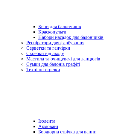
Кепи для балончиків
Краскопульти
Набори насадок для балончиків
Респіратори для фарбування
Серветки та ганчірки
Скребки від льоду
Мастила та очищувачі для ланцюгів
Сумки для балонів графіті
Технічні стрічки
Ізолента
Армовані
Бордюрна стрічка для ванни