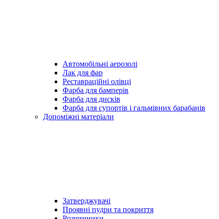
Автомобільні аерозолі
Лак для фар
Реставраційні олівці
Фарба для бамперів
Фарба для дисків
Фарба для супортів і гальмівних барабанів
Допоміжні матеріали
Затверджувачі
Проявні пудри та покриття
Розчинники