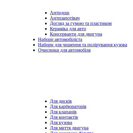
Антидощ
Антизапотівач
Догляд за гумою та пластиком
Кераміка для авто
Консерванти для двигуна
Набори автомобіліста
Набори для чищення та полірування кузова
Очисники для автомобіля
Для дисків
Для карбюраторів
Для клапанів
Для контактів
Для кузова
Для миття двигуна