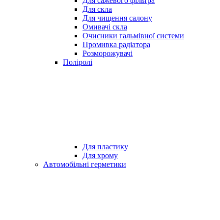
Для сажевого фільтра
Для скла
Для чищення салону
Омивачі скла
Очисники гальмівної системи
Промивка радіатора
Розморожувачі
Поліролі
Для пластику
Для хрому
Автомобільні герметики