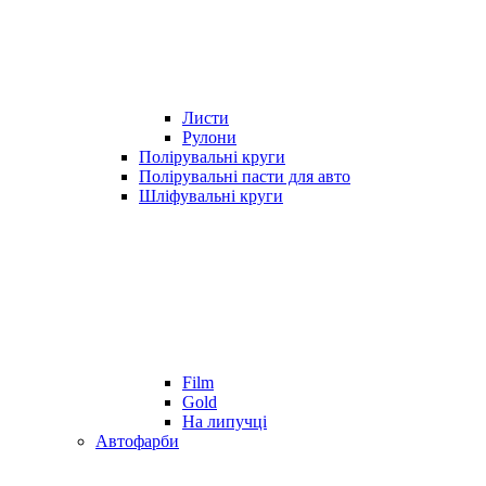
Листи
Рулони
Полірувальні круги
Полірувальні пасти для авто
Шліфувальні круги
Film
Gold
На липучці
Автофарби