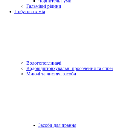
Чорнитель гуми
Гальмівні рідини
Побутова хімія
Вологопоглиначі
Водовідштовхувальні просочення та спреї
Миючі та чистячі засоби
Засоби для прання