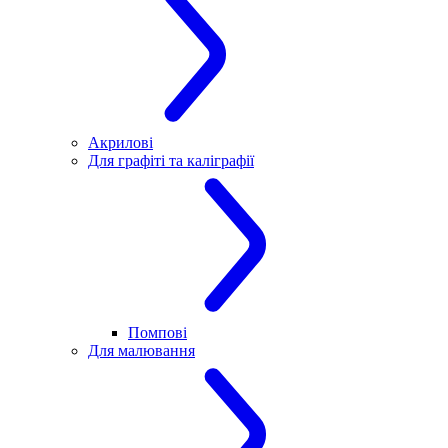
Акрилові
Для графіті та каліграфії
Помпові
Для малювання