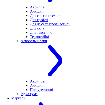
Акрилові
Алкідні
Для cільгосптехніки
Для графіті
Для даху та профнастилу
Для скла
Для текстилю
Термостійкі
Аерозольні лаки
Акрилові
Алкідні
Поліуретанові
Рідка гума
Маркери