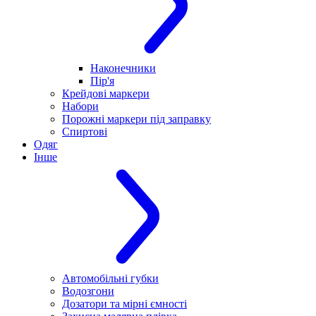
Наконечники
Пір'я
Крейдові маркери
Набори
Порожні маркери під заправку
Спиртові
Одяг
Інше
Автомобільні губки
Водозгони
Дозатори та мірні ємності