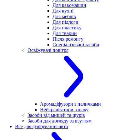
Для кавомашин
Для кухні
Для меблів
Для підлоги
Для пластику
Для тварин
Після ремонту
Спеціалізовані засоби
Освіжувачі повітря
Аромадіфузори з паличками
Нейтралізатори запаху
Засоби від мишей та щурів
Засоби для догляду за взуттям
Все для фарбування авто