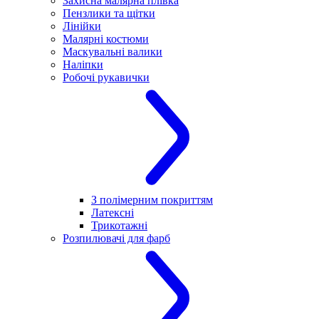
Захисна малярна плівка
Пензлики та щітки
Лінійки
Малярні костюми
Маскувальні валики
Наліпки
Робочі рукавички
З полімерним покриттям
Латексні
Трикотажні
Розпилювачі для фарб