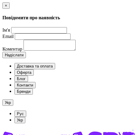
×
Повідомити про наявність
Ім'я
Email
Коментар
Надіслати
Доставка та оплата
Оферта
Блог
Контакти
Бренди
Укр
Рус
Укр