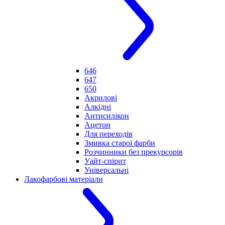
646
647
650
Акрилові
Алкідні
Антисилікон
Ацетон
Для переходів
Змивка старої фарби
Розчинники без прекурсорів
Уайт-спірит
Універсальні
Лакофарбові матеріали