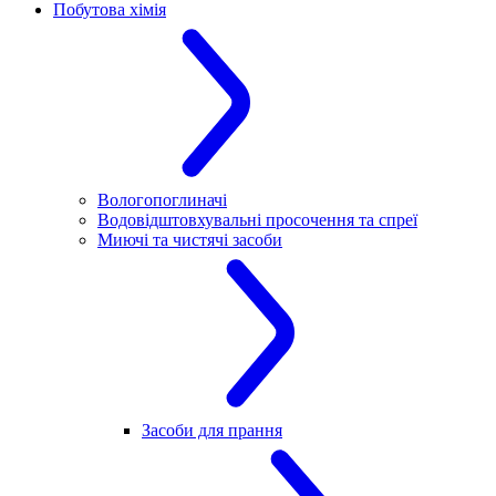
Побутова хімія
Вологопоглиначі
Водовідштовхувальні просочення та спреї
Миючі та чистячі засоби
Засоби для прання