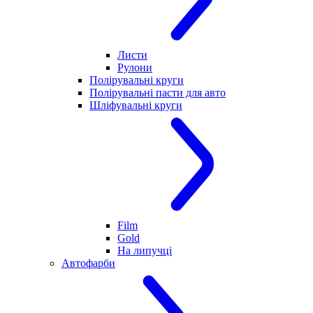
Листи
Рулони
Полірувальні круги
Полірувальні пасти для авто
Шліфувальні круги
Film
Gold
На липучці
Автофарби