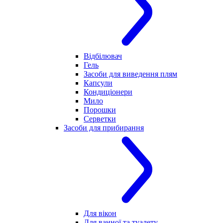
Відбілювач
Гель
Засоби для виведення плям
Капсули
Кондиціонери
Мило
Порошки
Серветки
Засоби для прибирання
Для вікон
Для ванної та туалету