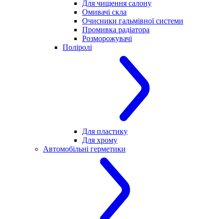
Для чищення салону
Омивачі скла
Очисники гальмівної системи
Промивка радіатора
Розморожувачі
Поліролі
Для пластику
Для хрому
Автомобільні герметики