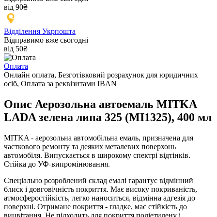
від 90₴
Відділення Укрпошта
Відправимо вже сьогодні
від 50₴
Оплата
Онлайн оплата, Безготівковий розрахунок для юридичних
осіб, Оплата за реквізитами IBAN
Опис Аерозольна автоемаль MITKA
LADA зелена липа 325 (MI1325), 400 мл
MITKA - аерозольна автомобільна емаль, призначена для
часткового ремонту та деяких металевих поверхонь
автомобіля. Випускається в широкому спектрі відтінків.
Стійка до УФ-випромінювання.
Спеціально розроблений склад емалі гарантує відмінний
блиск і довговічність покриття. Має високу покриваність,
атмосферостійкість, легко наноситься, відмінна адгезія до
поверхні. Отримане покриття - гладке, має стійкість до
вицвітання. Не підходить для покриття поліетилену і