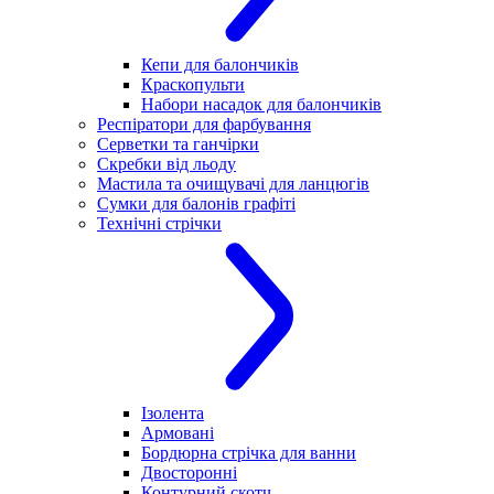
Кепи для балончиків
Краскопульти
Набори насадок для балончиків
Респіратори для фарбування
Серветки та ганчірки
Скребки від льоду
Мастила та очищувачі для ланцюгів
Сумки для балонів графіті
Технічні стрічки
Ізолента
Армовані
Бордюрна стрічка для ванни
Двосторонні
Контурний скотч